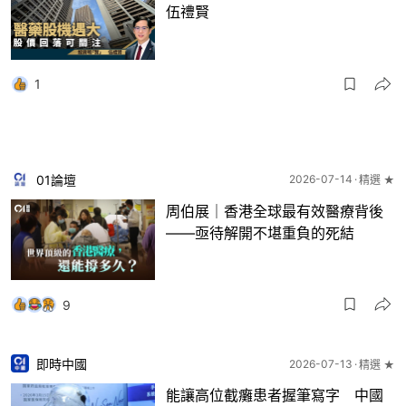
伍禮賢
1
01論壇
2026-07-14
精選 ★
周伯展｜香港全球最有效醫療背後
——亟待解開不堪重負的死結
9
即時中國
2026-07-13
精選 ★
能讓高位截癱患者握筆寫字 中國