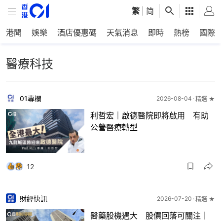
繁
|
简
港聞
娛樂
酒店優惠碼
天氣消息
即時
熱榜
國際
醫療科技
01專欄
2026-08-04
精選 ★
利哲宏｜啟德醫院即將啟用 有助
公營醫療轉型
12
財經快訊
2026-07-20
精選 ★
醫藥股機遇大 股價回落可關注｜