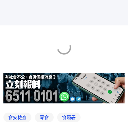
食安檢查
零食
食環署