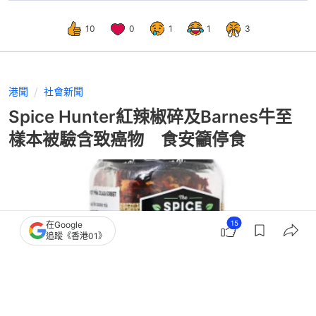
10
0
1
1
3
港聞
社會新聞
Spice Hunter紅辣椒碎及Barnes牛至
樣本被驗含致癌物 食安籲停食
15
在Google
追蹤《香港01》