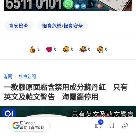
食安檢查
糧食危機/糧食安全
2
0
0
0
0
港聞
社會新聞
一款膠原面霜含禁用成分蘇丹紅 只有
英文及韓文警告 海關籲停用
3
在Google
追蹤《香港01》