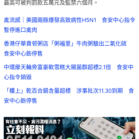
最高可被判罰款五萬元及監禁六個月。
禽流感｜美國兩縣爆發高致病性H5N1 食安中心指令
暫停進口禽肉
香港仔華貴邨粥店「粥福里」牛肉粥驗出二氧化硫
食安中心飭停售
中環摩天輪旁富豪軟雪糕大腸菌群超標2.1倍 食安中
心指令銷毀
「樓上」乾百合鎘含量超標 涉事批次11.30到期 食
安中心飭停售