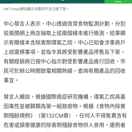
HKTVmall網站顯示涉事的牛至已經下架。
中心發言人表示，中心透過恆常食物監測計劃，分別
從兩間網上商店抽取上述兩個樣本進行檢測，結果顯
示有關樣本含除害劑環氧乙烷。中心已知會涉事商戶
上述違規事項，並指令其將受影響產品停售及下架。
有關經銷商已按中心指示對受影響產品進行回收，市
民可於辦公時間致電相關熱線，查詢有關產品的回收
事宜。
發言人續說，根據國際癌症研究機構，環氧乙烷具基
因毒性並被歸類為第一組致癌物。根據《食物內除害
劑殘餘規例》（第132CM章），任何人不得售賣含有
危害或損害健康的除害劑殘餘食物供人食用。違例者