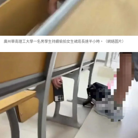
廣州華南理工大學一名男學生持續偷拍女生裙底長達半小時。（網絡圖片）