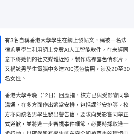
有3名自稱香港大學學生在網上發帖文，稱被一名法
律系男學生利用網上免費AI人工智能軟件，在未經同
意下將她們的社交媒體近照，製作成祼露色情照片，
又稱該男學生電腦中多達700張色情照，涉及20至30
名女性。
香港大學今晚（12日）回應指，校方已與受影響同學
溝通，在多方面作出適當安排，包括課堂安排等。校
方亦向該名男學生發出警告信，要求向受影響同學正
式道歉，並將進一步審視事件細節，必要時採取進一
步行動，以確保所有學生能在安全和被尊重的環境中