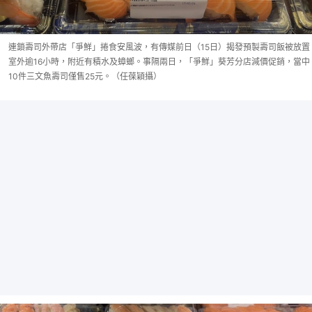
連鎖壽司外帶店「爭鮮」捲食安風波，有傳媒前日（15日）揭發預製壽司飯被放置
室外逾16小時，附近有積水及蟑螂。事隔兩日，「爭鮮」葵芳分店減價促銷，當中
10件三文魚壽司僅售25元。（任葆穎攝）