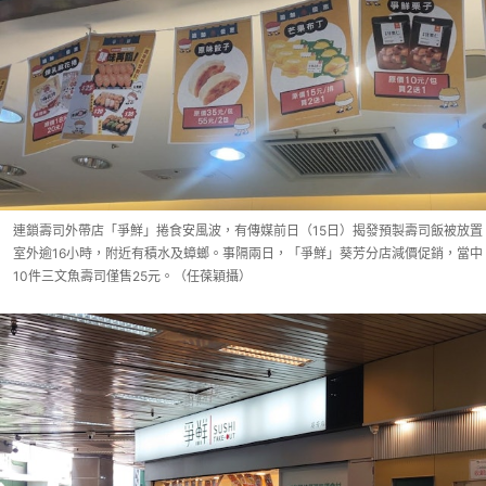
連鎖壽司外帶店「爭鮮」捲食安風波，有傳媒前日（15日）揭發預製壽司飯被放置
室外逾16小時，附近有積水及蟑螂。事隔兩日，「爭鮮」葵芳分店減價促銷，當中
10件三文魚壽司僅售25元。（任葆穎攝）