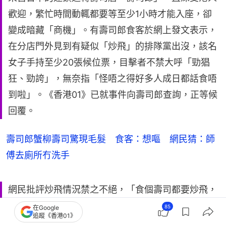
歡迎，繁忙時間動輒都要等至少1小時才能入座，卻
變成暗藏「商機」。有壽司郎食客於網上發文表示，
在分店門外見到有疑似「炒飛」的排隊黨出沒，該名
女子手持至少20張候位票，目擊者不禁大呼「勁猖
狂、勁誇」，無奈指「怪唔之得好多人成日都話食唔
到啦」。《香港01》已就事件向壽司郎查詢，正等候
回覆。
壽司郎蟹柳壽司驚現毛髮 食客：想嘔 網民猜：師
傅去廁所冇洗手
網民批評炒飛情況禁之不絕，「食個壽司都要炒飛，
香港人炒嘢炒到上晒腦」，又呼籲港人「一齊企
85
在Google
追蹤《香港01》
硬」，拒絕「幫襯助長」，「食餐飯都要俾黃牛賺一