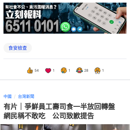
食安檢查
54
1
1
28
1
中國
台灣新聞
有片｜爭鮮員工壽司食一半放回轉盤
網民稱不敢吃 公司致歉提告