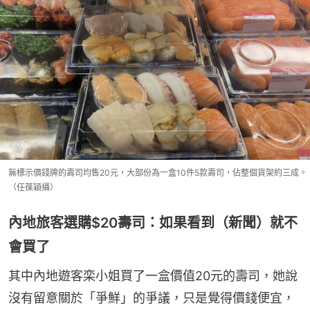
無標示價錢牌的壽司均售20元，大部份為一盒10件5款壽司，佔整個貨架約三成。
（任葆穎攝）
內地旅客選購$20壽司：如果看到（新聞）就不
會買了
其中內地遊客栾小姐買了一盒價值20元的壽司，她說
沒有留意關於「爭鮮」的爭議，只是覺得價錢便宜，