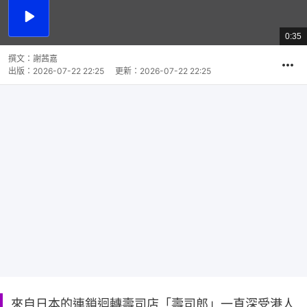
播
放
0:35
總
影
共
片
時
撰文：
謝茜嘉
間
出版：
2026-07-22 22:25
更新：
2026-07-22 22:25
來自日本的連鎖迴轉壽司店「壽司郎」一直深受港人