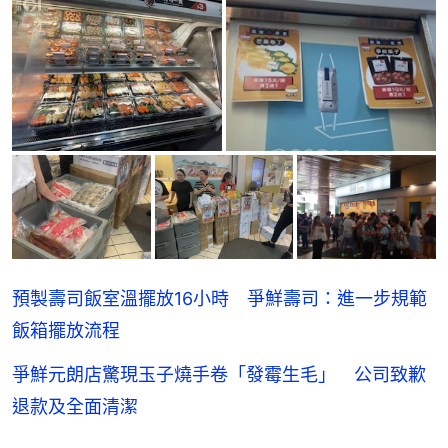
預製壽司飯室溫擺放16小時 爭鮮壽司：進一步規範
飯箱擺放流程
爭鮮元朗店驚現玉子燒手卷「發霉生毛」 公司致歉
退款及全面清潔