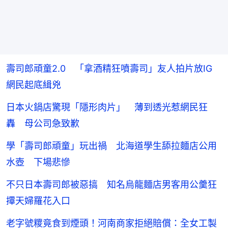
壽司郎頑童2.0 「拿酒精狂噴壽司」友人拍片放IG
網民起底緝兇
日本火鍋店驚現「隱形肉片」 薄到透光惹網民狂
轟 母公司急致歉
學「壽司郎頑童」玩出禍 北海道學生舔拉麵店公用
水壺 下場悲慘
不只日本壽司郎被惡搞 知名烏龍麵店男客用公羹狂
𢳂天婦羅花入口
老字號糭竟食到煙頭！河南商家拒絕賠償：全女工製