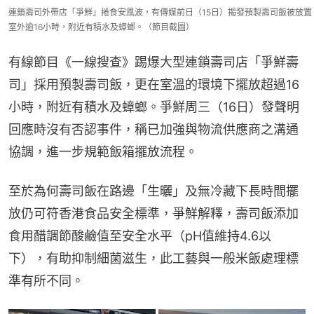
連鎖壽司外帶店「爭鮮」捲食安風波，有傳媒前日（15日）揭發預製壽司飯被放置
室外逾16小時，附近有積水及蟑螂。（節目截圖）
有線節目《一線搜查》踢爆大型連鎖壽司店「爭鮮壽
司」採用預製壽司飯，更在室溫的環境下擺放超過16
小時，附近有積水及蟑螂。爭鮮周三（16日）發聲明
回應時沒有否認事件，稱已加強與物流供應商之溝通
協調，進一步規範飯箱擺放流程。
至於為何壽司飯在路邊「生曬」及無冷藏下長時間擺
放仍可符香港食品安全標準，爭鮮解釋，壽司飯添加
食用醋調節酸鹼值至安全水平（pH值維持4.6以
下），有助抑制細菌滋生，此工藝與一般米飯處理標
準有所不同。