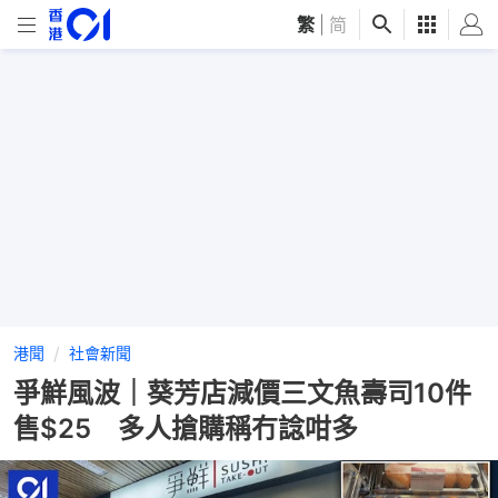
繁
|
简
港聞
社會新聞
爭鮮風波｜葵芳店減價三文魚壽司10件
售$25 多人搶購稱冇諗咁多