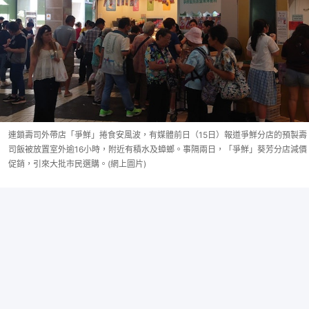
連鎖壽司外帶店「爭鮮」捲食安風波，有媒體前日（15日）報道爭鮮分店的預製壽
司飯被放置室外逾16小時，附近有積水及蟑螂。事隔兩日，「爭鮮」葵芳分店減價
促銷，引來大批市民選購。(網上圖片)