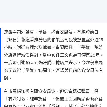
連鎖壽司外帶店「爭鮮」捲食安風波，有媒體前日
（15日）報道爭鮮分店的預製壽司飯被放置室外逾16
小時，附近有積水及蟑螂。事隔兩日，「爭鮮」葵芳
分店進行減價促銷，當中10件三文魚壽司僅售25元，
一度吸引逾10人到場選購。據店員表示，今次優惠是
為了慶祝「爭鮮」15周年，否認與日前的食安風波有
關。
有市民稱知悉有關食安風波，但仍會選擇購買，稱
「冇諗咁多、純粹想食」，但無正面回應是否擔心食
安風險；另有市民稱對「爭鮮」、甚至其他品牌的壽