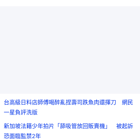
台高級日料店師傅喝醉亂捏壽司跌魚肉還揮刀 網民
一星負評洗版
新加坡法籍少年拍片「舔吸管放回販賣機」 被起訴
恐面臨監禁2年