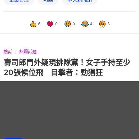
6
0
0
4
3
熱話
熱爆話題
壽司郎門外疑現排隊黨！女子手持至少
20張候位飛 目擊者：勁猖狂