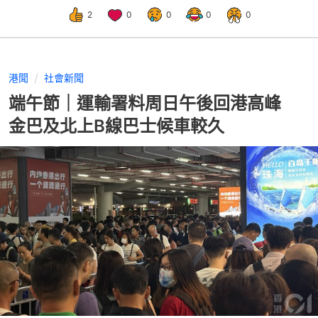
2
0
0
0
0
港聞
社會新聞
端午節｜運輸署料周日午後回港高峰
金巴及北上B線巴士候車較久