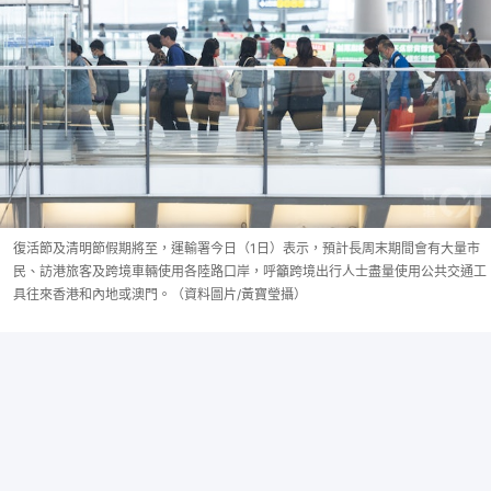
復活節及清明節假期將至，運輸署今日（1日）表示，預計長周末期間會有大量市
民、訪港旅客及跨境車輛使用各陸路口岸，呼籲跨境出行人士盡量使用公共交通工
具往來香港和內地或澳門。（資料圖片/黃寶瑩攝）