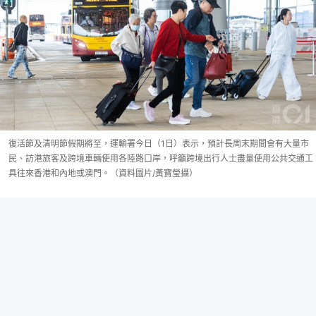
復活節及清明節假期將至，運輸署今日（1日）表示，預計長周末期間會有大量市
民、訪港旅客及跨境車輛使用各陸路口岸，呼籲跨境出行人士盡量使用公共交通工
具往來香港和內地或澳門。（資料圖片/黃寶瑩攝）