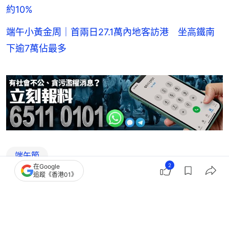
約10%
端午小黃金周｜首兩日27.1萬內地客訪港 坐高鐵南
下逾7萬佔最多
端午節
2
在Google
追蹤《香港01》
2
0
0
0
0