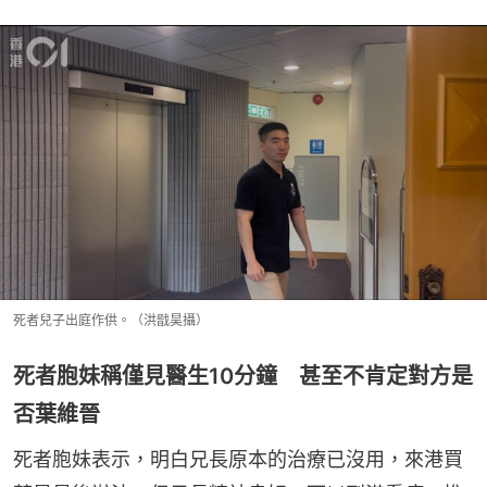
死者兒子出庭作供。（洪戩昊攝）
死者胞妹稱僅見醫生10分鐘 甚至不肯定對方是
否葉維晉
死者胞妹表示，明白兄長原本的治療已沒用，來港買