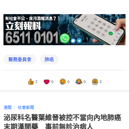
醫務委員會
肺癌
2
0
0
0
2
港聞
社會新聞
泌尿科名醫葉維晉被控不當向內地肺癌
末期漢開藥 事前無診治病人