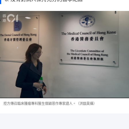
控方傳召臨床腫瘤專科醫生佃穎恩作專家證人。（洪戩昊攝）