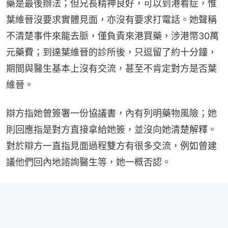
藥是最後辦法；但兄長精神良好，可以到港看症，惟
葉維晉沒要求實體見面，亦沒有要求打電話。她聲稱
不清楚事件來龍去脈，僅負責來港買藥，涉港幣30萬
元藥費；到達葉維晉的診所後，只逗留了約十分鐘，
期間與醫生基本上沒有交流，甚至不肯定對方是否葉
維晉。
辯方指她曾簽署一份協議書，內有列明藥物風險；她
則回應指是對方直接拿給她簽，並沒向她清楚解釋。
對於辯方一直指見面過程雙方有很多交流，例如曾建
議他們回內地諮詢醫生等，她一概否認。