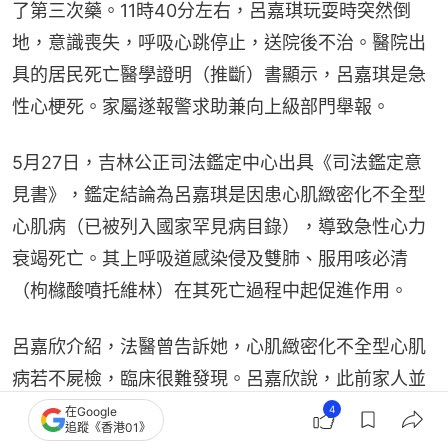
了第三次藥。11時40分左右，呂嘉琪玩耍時突然倒
地，意識喪失，呼吸心跳停止，送院後不治。醫院出
具的居民死亡醫學證明（推斷）書顯示，呂嘉琪是急
性心梗死。家屬遂報警求助兼向上級部門舉報。
5月27日，吉林公正司法鑑定中心出具《司法鑑定意
見書》，鑑定結論為呂嘉琪是因患心肌緻密化不全型
心肌病（已被列入國家罕見病目錄），導致急性心力
衰竭死亡。其上呼吸道感染侵及雙肺、服用咳必清
（枸櫞酸噴托維林）在其死亡過程中起促進作用。
呂嘉欣介紹，法醫曾告訴她，心肌緻密化不全型心肌
病若不屍檢，臨床很難發現。呂嘉欣說，此前家人並
不知道妹妹有這個病，都是屍檢後才知道的。
4
在Google
追蹤《香港01》