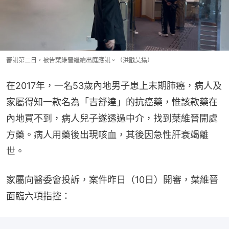
審訊第二日，被告葉維晉繼續出庭應訊。（洪戩昊攝）
在2017年，一名53歲內地男子患上末期肺癌，病人及
家屬得知一款名為「吉舒達」的抗癌藥，惟該款藥在
內地買不到，病人兒子遂透過中介，找到葉維晉開處
方藥。病人用藥後出現咳血，其後因急性肝衰竭離
世。
家屬向醫委會投訴，案件昨日（10日）開審，葉維晉
面臨六項指控：