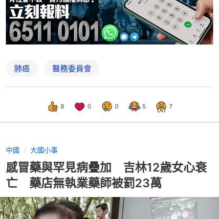
肺癌
醫務委員會
8
0
0
5
7
中國
大國小事
感冒藥與罕見病疊加 吉林12歲女心衰
亡 藥店無執業藥師被罰23萬