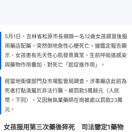
5月1日，吉林省松原市長嶺縣一名12歲女孩感冒後服
用藥店配藥，突然倒地急性心梗死亡。據鑑定報告顯
示，女孩患有先天性心肌發育異常，生前呼吸道感染
與藥物作用疊加，對死亡「起促進作用」。
經當地衛健部門及市場監管局調查，涉事藥店此前為
死者打點滴屬於非法行醫，被罰款5萬餘元（人民
幣，下同），又因無執業藥師在崗被處以罰款23萬
元。
女孩服用第三次藥後猝死 司法鑒定1藥物