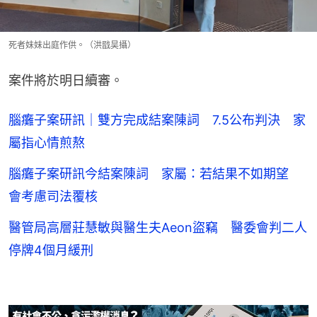
死者妹妹出庭作供。（洪戩昊攝）
案件將於明日續審。
腦癱子案研訊｜雙方完成結案陳詞 7.5公布判決 家
屬指心情煎熬
腦癱子案研訊今結案陳詞 家屬：若結果不如期望
會考慮司法覆核
醫管局高層莊慧敏與醫生夫Aeon盜竊 醫委會判二人
停牌4個月緩刑