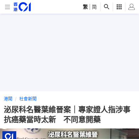
繁
|
简
港聞
社會新聞
泌尿科名醫葉維晉案｜專家證人指涉事
抗癌藥當時太新 不同意開藥