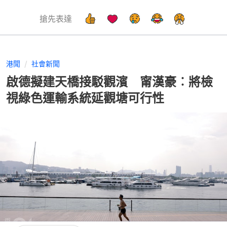
搶先表達
港聞
社會新聞
啟德擬建天橋接駁觀濱 甯漢豪︰將檢
視綠色運輸系統延觀塘可行性