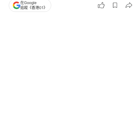
在Google
追蹤《香港01》
撰文：
歐陽德浩
出版：
2026-05-27 12:21
更新：
2026-05-27 19:18
政府曾提出在觀塘避風塘建造長約600米行人及單車
天橋，連接啟德前跑道區及觀塘海濱，同時啟德智慧