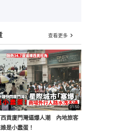
章
查看更多
01:50
下西貢廈門灣逼爆人潮 內地旅客
來誰是小蠢蛋！