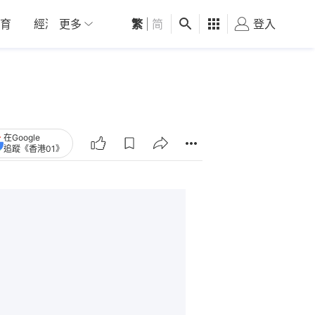
育
經濟
更多
01深圳
繁
觀點
|
简
健康
好食玩飛
登入
女
在Google
追蹤《香港01》