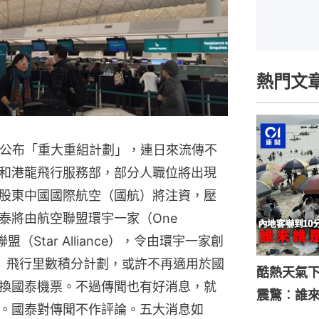
熱門文
工公布「重大重組計劃」，連日來流傳不
和港龍飛行服務部，部分人職位將出現
股東中國國際航空（國航）將注資，壓
泰將由航空聯盟環宇一家（One
（Star Alliance），令由環宇一家創
les）飛行里數積分計劃，或許不再適用於國
酷熱天氣
換國泰機票。不過傳聞也有好消息，就
震驚︰誰
。國泰對傳聞不作評論。五大消息如