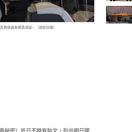
否再換國泰機票成疑。（胡家欣攝）
ts」（國泰秘密）近日不時有貼文，列出明日國