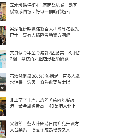
深水埗珠仔街4店同面臨結業 熟客
感慨成回憶：好似一個時代過去
尖沙咀傍晚逼滿數百人排隊等搭觀光
巴士 疑有人插隊勞動警方調解
文具佬今年至今累計7店結業 8月佔
3間 荔枝角元祖店涉租約問題
石澳泳灘錄38.5度熱焫焫 百多人戲
水消暑 泳客：愈熱愈要曬太陽
:38
北上南下｜周六約21.9萬內地客訪
港 黃金周後新高 40萬港人北上
父親節｜藝人陳錦鴻自閉症兒升讀方
大音樂系 盼愛子成為優秀之人