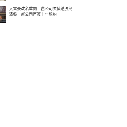
大富豪改名重開 舊公司欠債遭強制
清盤 新公司再簽十年租約