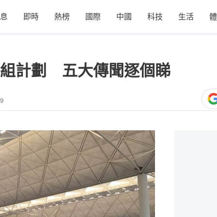
息
即時
熱榜
國際
中國
科技
生活
體
組計劃 五大傳聞逐個睇
29