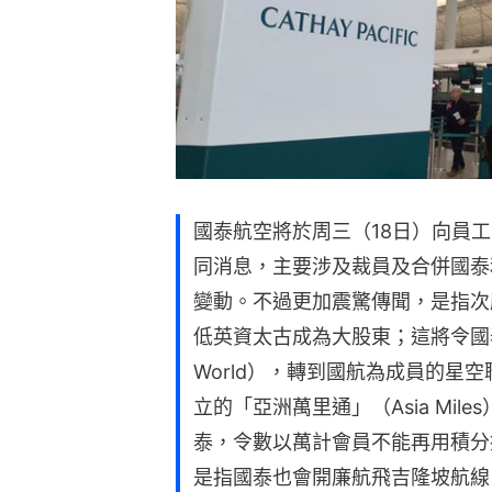
國泰航空將於周三（18日）向員
同消息，主要涉及裁員及合併國泰
變動。不過更加震驚傳聞，是指次
低英資太古成為大股東；這將令國
World），轉到國航為成員的星空聯盟
立的「亞洲萬里通」（Asia Mi
泰，令數以萬計會員不能再用積分
是指國泰也會開廉航飛吉隆坡航線