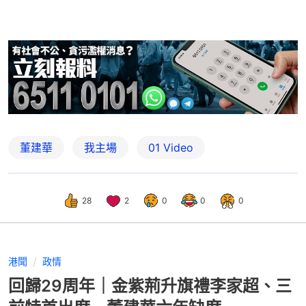
董建華
我主場
01 Video
28
2
0
0
0
港聞
政情
回歸29周年｜金紫荊升旗禮李家超、三