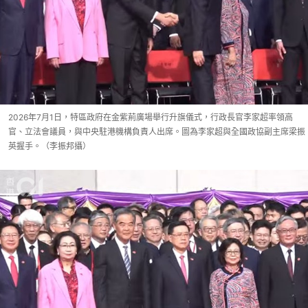
2026年7月1日，特區政府在金紫荊廣場舉行升旗儀式，行政長官李家超率領高
官、立法會議員，與中央駐港機構負責人出席。圖為李家超與全國政協副主席梁振
英握手。（李振邦攝）