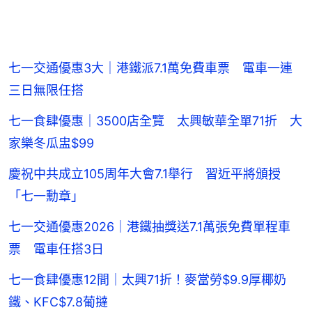
七一交通優惠3大｜港鐵派7.1萬免費車票 電車一連
三日無限任搭
七一食肆優惠｜3500店全覽 太興敏華全單71折 大
家樂冬瓜盅$99
慶祝中共成立105周年大會7.1舉行 習近平將頒授
「七一勳章」
七一交通優惠2026｜港鐵抽獎送7.1萬張免費單程車
票 電車任搭3日
七一食肆優惠12間｜太興71折！麥當勞$9.9厚椰奶
鐵、KFC$7.8葡撻