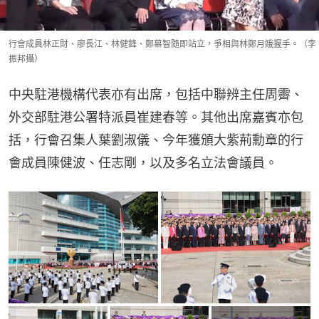
行會成員林正財、廖長江、林健鋒、鄭慕智隨即站立，爭相與林鄭月娥握手。（李
振邦攝）
中央駐港機構代表亦有出席，包括中聯辨主任周霽、
外交部駐港公署特派員崔建春等。其他出席嘉賓亦包
括，行會召集人葉劉淑儀、今年獲頒大紫荊勳章的行
會成員陳健波、任志剛，以及多名立法會議員。