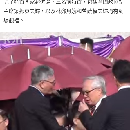
除了特首李家超伉儷，三名前特首，包括全國政協副
主席梁振英夫婦，以及林鄭月娥和曾蔭權夫婦均有到
場觀禮。