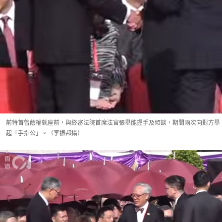
前特首曾蔭權就座前，與終審法院首席法官張舉能握手及傾談，期間兩次向對方舉
起「手指公」。（李振邦攝）