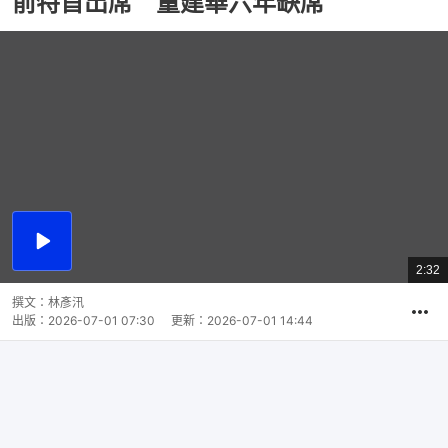
前特首出席 董建華六年缺席
播
放
2:32
總
影
共
片
時
撰文：
林彥汛
間
出版：
2026-07-01 07:30
更新：
2026-07-01 14:44