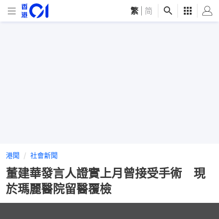
繁
|
简
港聞
社會新聞
董建華發言人證實上月曾接受手術 現
於瑪麗醫院留醫覆檢