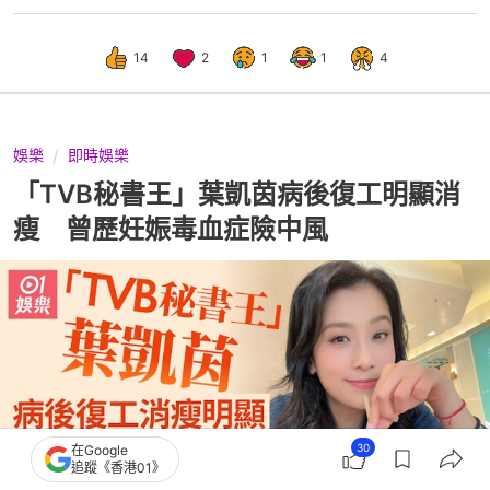
14
2
1
1
4
娛樂
即時娛樂
「TVB秘書王」葉凱茵病後復工明顯消
瘦 曾歷妊娠毒血症險中風
30
在Google
追蹤《香港01》