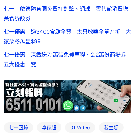
七一｜啟德體育園免費打劍擊、網球 零售館消費送
美食餐飲券
七一優惠｜逾3400食肆全覽 太興敏華全單71折 大
家樂冬瓜盅$99
七一優惠｜港鐵送7.1萬張免費車程、2.2萬份商場券
五大優惠一覽
七一回歸
李家超
01 Video
我主場