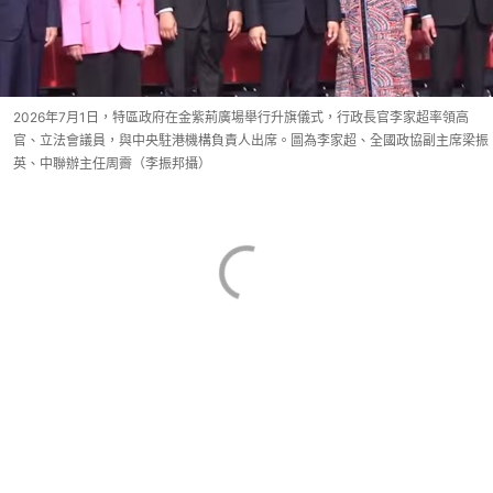
2026年7月1日，特區政府在金紫荊廣場舉行升旗儀式，行政長官李家超率領高
官、立法會議員，與中央駐港機構負責人出席。圖為李家超、全國政協副主席梁振
英、中聯辦主任周霽（李振邦攝）