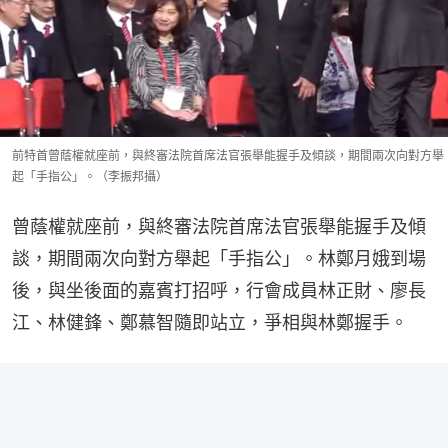
前特首曾蔭權就座前，與終審法院首席法官張舉能握手及傾談，期間兩次向對方舉
起「手指公」。（李振邦攝）
曾蔭權就座前，與終審法院首席法官張舉能握手及傾
談，期間兩次向對方舉起「手指公」。林鄭月娥到場
後，與坐後面的嘉賓打招呼，行會成員林正財、廖長
江、林健鋒、鄭慕智隨即站立，爭相與林鄭握手。