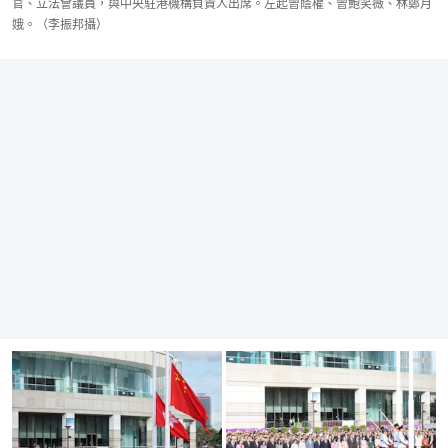
官、立法會議員，與中央駐港機構負責人出席。左起曾蔭權、曾鮑笑薇、林鄭月
娥。（李振邦攝）