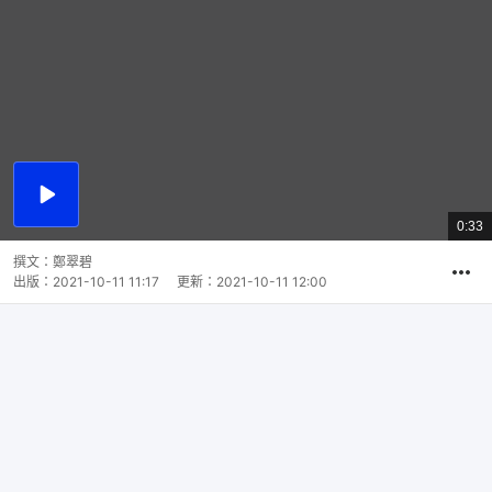
播
放
0:33
總
影
共
片
時
撰文：
鄭翠碧
間
出版：
2021-10-11 11:17
更新：
2021-10-11 12:00