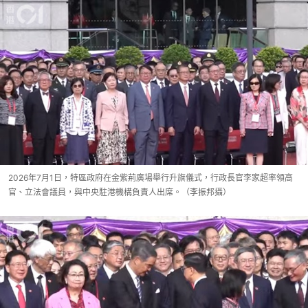
2026年7月1日，特區政府在金紫荊廣場舉行升旗儀式，行政長官李家超率領高
官、立法會議員，與中央駐港機構負責人出席。（李振邦攝）