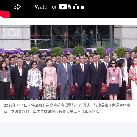
2026年7月1日，特區政府在金紫荊廣場舉行升旗儀式，行政長官李家超率領高
官、立法會議員，與中央駐港機構負責人出席。（李振邦攝）