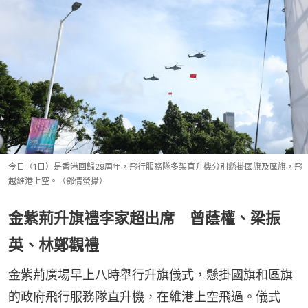
今日（1日）是香港回歸29周年，飛行服務隊多架直升機分別懸掛國旗及區旗，飛
越維港上空。（鄧倩螢攝）
金紫荊升旗禮李家超出席 曾蔭權、梁振
英、林鄭觀禮
金紫荊廣場早上八時舉行升旗儀式，懸掛國旗和區旗
的政府飛行服務隊直升機，在維港上空飛過。儀式