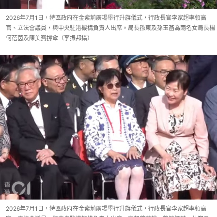
2026年7月1日，特區政府在金紫荊廣場舉行升旗儀式，行政長官李家超率領高
官、立法會議員，與中央駐港機構負責人出席。局長孫東及孫玉菡為兩名女局長楊
何蓓茵及陳美寶撐傘（李振邦攝）
2026年7月1日，特區政府在金紫荊廣場舉行升旗儀式，行政長官李家超率領高