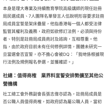
本身是理大專業及持續教育學院高級講師的現任註冊
局民選成員、7人團隊名單發言人伍銳明形容要求註冊
局成員宣誓是架床疊屋，他指香港每一個人都受法律
監管其權利及義務，政府如欲修訂法例，必須與持份
者、特別是註冊局成員商討及諮詢，互相尊重。他
指，由於政府目前未有任何修例詳情，團體未研究一
旦當選會否宣誓，亦不擔心會被DQ：「我哋係根據現
行法例及規例報名參選，並獲確認。」
社總：值得商榷 業界料宣誓安排勢擴至其他公
營機構
社工總工會外務副會長張志偉亦認為，註冊局成員是
否公職人員值得商榷，如政府認為屬公職人員，當初