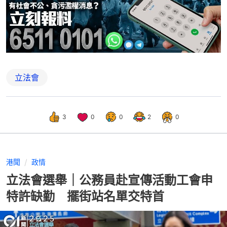
立法會
3
0
0
2
0
港聞
政情
立法會選舉｜公務員赴宣傳活動工會申
特許缺勤 擺街站名單交特首