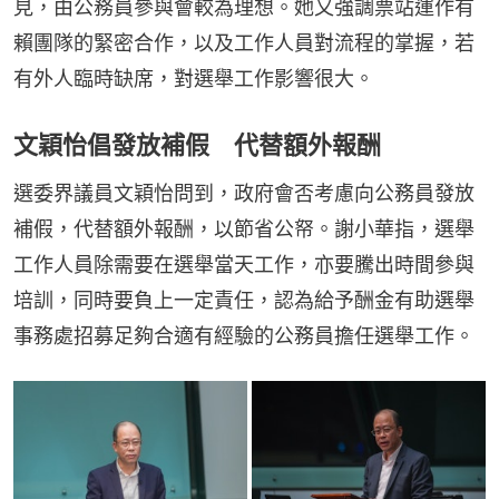
見，由公務員參與會較為理想。她又強調票站運作有
賴團隊的緊密合作，以及工作人員對流程的掌握，若
有外人臨時缺席，對選舉工作影響很大。
文穎怡倡發放補假 代替額外報酬
選委界議員文穎怡問到，政府會否考慮向公務員發放
補假，代替額外報酬，以節省公帑。謝小華指，選舉
工作人員除需要在選舉當天工作，亦要騰出時間參與
培訓，同時要負上一定責任，認為給予酬金有助選舉
事務處招募足夠合適有經驗的公務員擔任選舉工作。