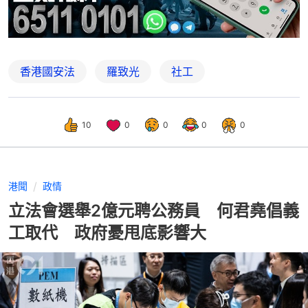
香港國安法
羅致光
社工
10
0
0
0
0
港聞
政情
立法會選舉2億元聘公務員 何君堯倡義
工取代 政府憂甩底影響大