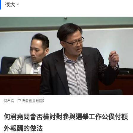
很大。
何君堯（立法會直播截圖）
何君堯問會否檢討對參與選舉工作公僕付額
外報酬的做法