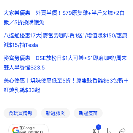
大家樂優惠｜外賣半價！$79原隻雞+半斤叉燒+2白
飯／5折換購鮑魚
八達通優惠17大|麥當勞咖啡買1送1/增值賺$150/惠康
減$15/抽Tesla
麥當勞優惠｜DSE放榜日$1大可樂+$1即磨咖啡/周末
雙人早餐慳$23.5
美心優惠｜燒味優惠低至5折！原隻豉香雞$63包斬＋
紅燒乳鴿$33起
食玩買情報
新冠肺炎
新冠疫苗
中國疫情
5
在Google
追蹤《香港01》