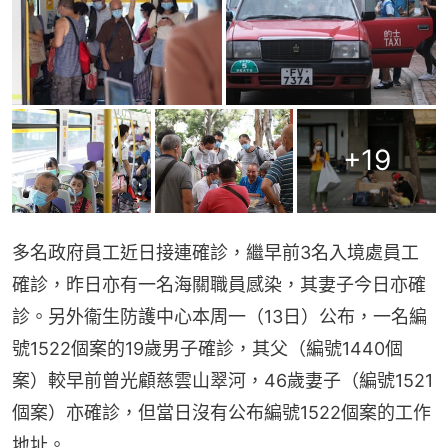
+
19
多名政府員工近日接連確診，繼早前3名入境處員工
確診，昨日亦有一名海關職員感染，其妻子今日亦確
診。另外衞生防護中心本周一（13日）公布，一名編
號1522個案的19歲男子確診，其父（編號1440個
案）較早前曾光顧慈雲山翠河，46歲妻子（編號1521
個案）亦確診，但當日沒有公布編號1522個案的工作
地址。