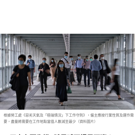
根據勞工處《惡劣天氣及「極端情況」下工作守則》，僱主應按行業性質及運作需
要，盡量將需要在工作地點當值人數減至最少（資料圖片）