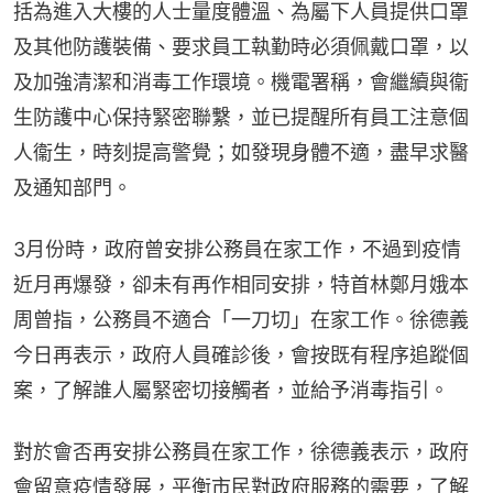
括為進入大樓的人士量度體溫、為屬下人員提供口罩
及其他防護裝備、要求員工執勤時必須佩戴口罩，以
及加強清潔和消毒工作環境。機電署稱，會繼續與衞
生防護中心保持緊密聯繫，並已提醒所有員工注意個
人衞生，時刻提高警覺；如發現身體不適，盡早求醫
及通知部門。
3月份時，政府曾安排公務員在家工作，不過到疫情
近月再爆發，卻未有再作相同安排，特首林鄭月娥本
周曾指，公務員不適合「一刀切」在家工作。徐德義
今日再表示，政府人員確診後，會按既有程序追蹤個
案，了解誰人屬緊密切接觸者，並給予消毒指引。
對於會否再安排公務員在家工作，徐德義表示，政府
會留意疫情發展，平衡市民對政府服務的需要，了解