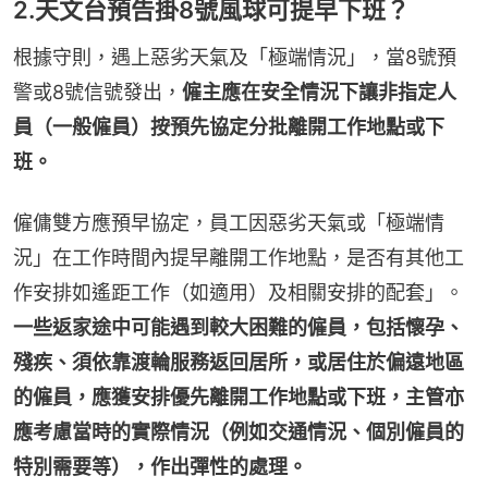
2.天文台預告掛8號風球可提早下班？
根據守則，遇上惡劣天氣及「極端情況」，當8號預
警或8號信號發出，
僱主應在安全情況下讓非指定人
員（一般僱員）按預先協定分批離開工作地點或下
班。
僱傭雙方應預早協定，員工因惡劣天氣或「極端情
況」在工作時間內提早離開工作地點，是否有其他工
作安排如遙距工作（如適用）及相關安排的配套」。
一些返家途中可能遇到較大困難的僱員，包括懷孕、
殘疾、須依靠渡輪服務返回居所，或居住於偏遠地區
的僱員，應獲安排優先離開工作地點或下班，主管亦
應考慮當時的實際情況（例如交通情況、個別僱員的
特別需要等），作出彈性的處理。