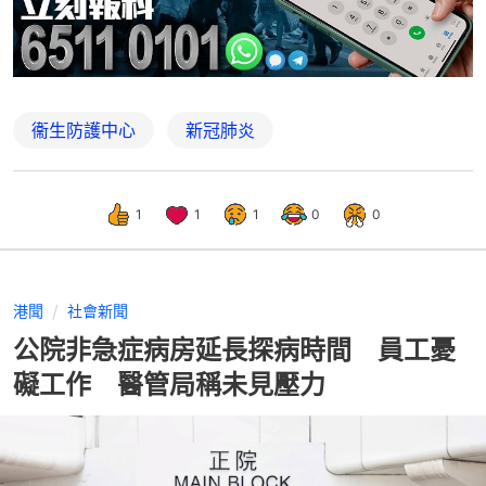
衞生防護中心
新冠肺炎
1
1
1
0
0
港聞
社會新聞
公院非急症病房延長探病時間 員工憂
礙工作 醫管局稱未見壓力