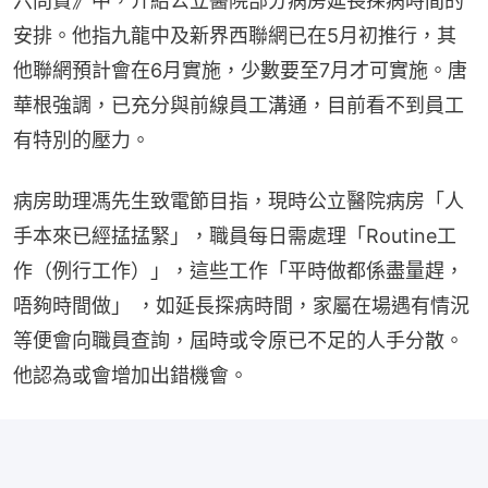
六問責》中，介紹公立醫院部分病房延長探病時間的
安排。他指九龍中及新界西聯網已在5月初推行，其
他聯網預計會在6月實施，少數要至7月才可實施。唐
華根強調，已充分與前線員工溝通，目前看不到員工
有特別的壓力。
病房助理馮先生致電節目指，現時公立醫院病房「人
手本來已經掹掹緊」，職員每日需處理「Routine工
作（例行工作）」，這些工作「平時做都係盡量趕，
唔夠時間做」 ，如延長探病時間，家屬在場遇有情況
等便會向職員查詢，屆時或令原已不足的人手分散。
他認為或會增加出錯機會。