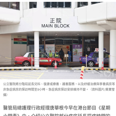
公立醫院將分階段延長兒科、復康或療養、護養服務，以及紓緩治療與寧養病房等
非急症病房的探訪時間至9小時，急症病房探訪安排維持不變。（資料圖片/黃寶瑩
攝）
醫管局總護理行政經理唐華根今早在港台節目《星期