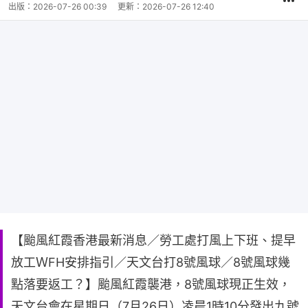
出版：
2026-07-26 00:39
更新：
2026-07-26 12:40
【颱風紅霞香港最新消息／勞工處打風上下班、提早
放工ＷFH安排指引／天文台打8號風球／8號風球幾
點落要返工？】颱風紅霞襲港，8號風球現正生效，
天文台會在星期日（7月26日）凌晨1時10分發出九號