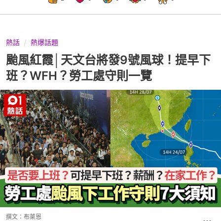
熱話
熱爆話題
颱風紅霞│天文台將發9號風球！提早下
班？WFH？勞工處守則一覽
撰文：
布萊恩