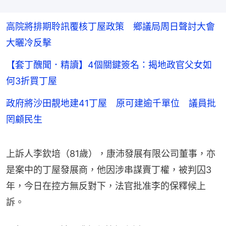
高院將排期聆訊覆核丁屋政策 鄉議局周日聲討大會
大曬冷反擊
【套丁醜聞．精讀】4個關鍵簽名：揭地政官父女如
何3折買丁屋
政府將沙田靚地建41丁屋 原可建逾千單位 議員批
罔顧民生
上訴人李欽培（81歲），康沛發展有限公司董事，亦
是案中的丁屋發展商，他因涉串謀賣丁權，被判囚3
年，今日在控方無反對下，法官批准李的保釋候上
訴。