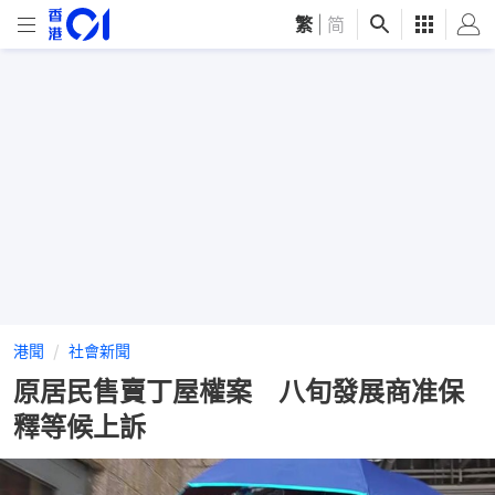
繁
|
简
港聞
社會新聞
原居民售賣丁屋權案 八旬發展商准保
釋等候上訴