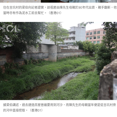
住在吉坑村的梁伯向記者證實，該祖屋由陳先生母親於90年代出資、親手翻新，他
當時亦有作為泥水工前去幫忙。（香港01）
據梁伯講述，過去建造房屋普遍要用到河沙，而陳先生的母親當年便是從吉坑村旁
的河中直接挖取。（香港01）