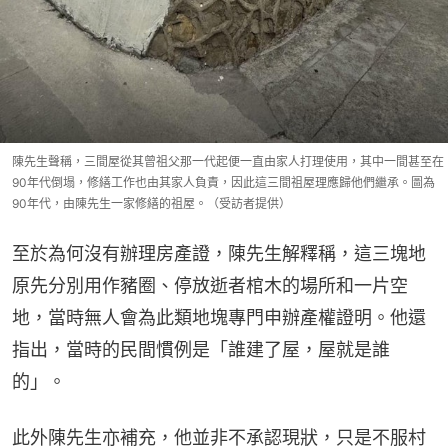
陳先生聲稱，三間屋從其曾祖父那一代起便一直由家人打理使用，其中一間甚至在
90年代倒塌，修繕工作也由其家人負責，因此這三間祖屋理應歸他們繼承。圖為
90年代，由陳先生一家修繕的祖屋。（受訪者提供）
至於為何沒有辦理房產證，陳先生解釋稱，這三塊地
原先分別用作豬圈、停放逝者棺木的場所和一片空
地，當時無人會為此類地塊專門申辦產權證明。他還
指出，當時的民間慣例是「誰建了屋，屋就是誰
的」。
此外陳先生亦補充，他並非不承認現狀，只是不服村