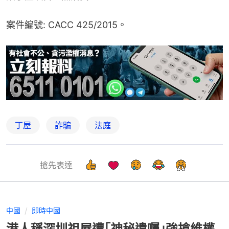
案件編號: CACC 425/2015。
丁屋
詐騙
法庭
搶先表達
中國
即時中國
港人稱深圳祖屋遭｢神秘遺囑｣強搶維權