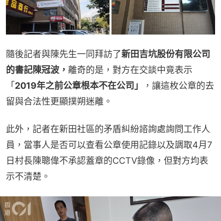
隨後記者與陳先生一同拜訪了
新田吉坑股份有限公司
的書記陳冠波，
離奇的是，對方在交談中竟表示
「
2019年之前公章根本不在公司」
，讓這枚公章的去
留與合法性更顯撲朔迷離。
此外，記者在新田社區的矛盾糾紛諮詢處詢問工作人
員，當事人是否可以查看公章使用記錄以及調取4月7
日村長陳聰偉不承認蓋章的CCTV錄像，但對方均表
示不清楚。