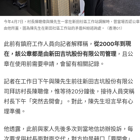
今年4月7日，村長陳聰偉與陳先生一家在新田社區工作站調解時，曾當場否認公章
由他所蓋，圖為陳先生在新田社區工作站的矛盾糾紛諮詢處。（香港01）
此前有鎮府工作人員向記者解釋稱，
從2000年到現
在，該公章都是由新田吉坑股份有限公司管理
，且公
章在使用前需要申請，會留有相關記錄。
記者在工作日下午與陳先生前往新田吉坑股份有限公
司拜訪村長陳聰偉，惟等待20分鐘後，接待人員突稱
村長下午「突然去開會」。對此，陳先生坦言早有心
理準備。
他透露，此前與家人先後多次到當地信訪辦投訴，每
次要求與村長面對面交代，對方均是藉口「要開會」