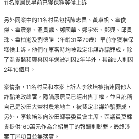
11名原居民早前已獲保釋等候上訴
另外同案中的11名村民包括陳志昌、黃卓帆、韋俊
傑、韋震豪、溫貴麟、鄭國華、鄭宇宏、鄭興、邱貴
珠、韋柏瀚及劉德勝（年齡31至79歲）早前亦獲准保
釋候上訴。他們在原審時均被裁定串謀詐騙罪成，除
了温貴麟和鄭興因年邁被判囚2年半外，其餘9人則囚
2年10個月。
案情指，11名村民和本案上訴人李欽培被指連同他人
詐騙地政總署，隱瞞原居民已經出售丁權，並且訛稱
自己是沙田大輋村農地地主，被裁定串謀詐騙罪成，
另外，李欽培涉向沙田鄉事委員會主席、區議員莫錦
貴提供160萬元作為介紹男丁的報酬則脫罪。最終涉
案丁屋項目並無落實。