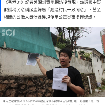
《香港01》記者赴深圳實地探訪後發現，該遺囑中疑
似謊稱民意稱房產歸屬「經過村民一致同意」，甚至
相關的公職人員涉嫌違規使用公章從事虛假認證。
陳先生稱家族四代人自1952年起在深圳市龍華區吉坑村打理三間祖屋，遭一份