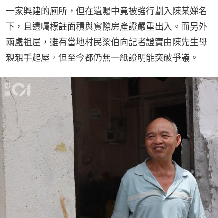
一家興建的廁所，但在遺囑中竟被強行劃入陳某娣名
下，且遺囑標註面積與實際房產證嚴重出入。而另外
兩處祖屋，雖有當地村民梁伯向記者證實由陳先生母
親親手起屋，但至今都仍無一紙證明能突破爭議。