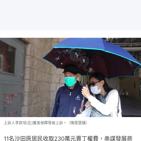
上訴人李欽培(左)獲准保釋等候上訴。（陳雯慧攝）
11名沙田原居民收取230萬元賣丁權費，串謀發展商