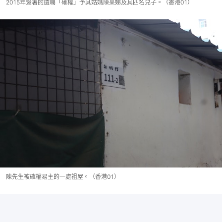
2015年簽署的遺囑「確權」予其姑媽陳某娣及其四名兒子。（香港01）
陳先生被確權易主的一處祖屋。（香港01）