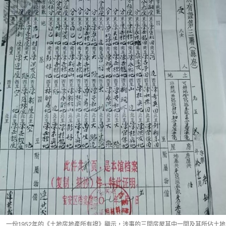
一份1952年的《土地房地產所有證》顯示，涉事的三間房屋其中一間及其所佔土地