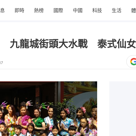
息
即時
熱榜
國際
中國
科技
生活
體
 九龍城街頭大水戰 泰式仙女
17