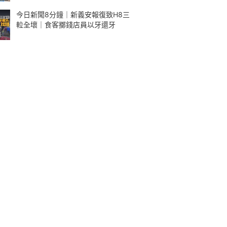
今日新聞8分鐘｜新義安報復致H8三
𨋢全壞｜食客擲錢店員以牙還牙