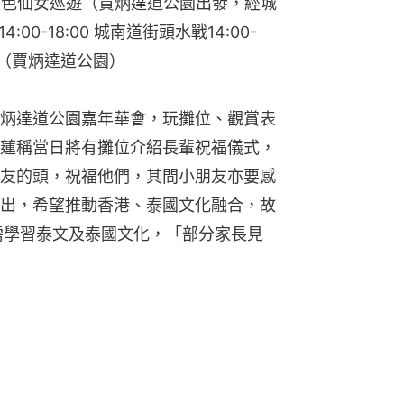
00 古色仙女巡遊（賈炳達道公園出發，經城
0-18:00 城南道街頭水戰14:00-
等（賈炳達道公園）
炳達道公園嘉年華會，玩攤位、觀賞表
蓮稱當日將有攤位介紹長輩祝福儀式，
友的頭，祝福他們，其間小朋友亦要感
出，希望推動香港、泰國文化融合，故
朋友亦需學習泰文及泰國文化，「部分家長見