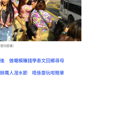
。（曾向銓攝）
後 做𡃁模賺錢學泰文回鄉尋母
辦萬人潑水節 唔係齋玩咁簡單