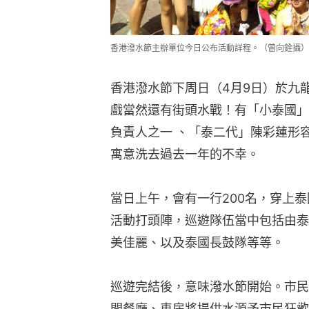
香港潑水節主辦單位今日公布活動詳程。（曾向銓攝）
香港潑水節下周日（4月9日）於九
戲當然還有街頭水戰！有「小泰國」
負責人之一 、「泰二代」陳彩蓮形
寓意洗去過去一年的不幸。
當日上午，會有一行200名，穿上
活動打頭陣，巡遊隊伍當中包括由泰國請來
美佳麗、以及泰國長鼓隊等等。
巡遊完結後，意味潑水節開始。市民
間餐廳、車房將提供水源予市民狂歡