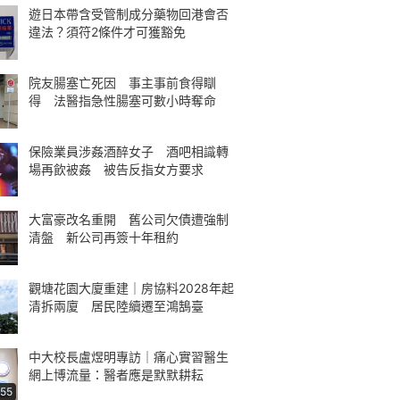
遊日本帶含受管制成分藥物回港會否
違法？須符2條件才可獲豁免
院友腸塞亡死因 事主事前食得瞓
得 法醫指急性腸塞可數小時奪命
保險業員涉姦酒醉女子 酒吧相識轉
場再飲被姦 被告反指女方要求
大富豪改名重開 舊公司欠債遭強制
清盤 新公司再簽十年租約
觀塘花園大廈重建｜房協料2028年起
清拆兩廈 居民陸續遷至鴻鵠臺
中大校長盧煜明專訪｜痛心實習醫生
網上博流量：醫者應是默默耕耘
:55