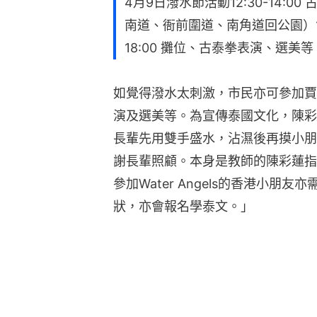
4月9日潑水節活動12:30-14:
南道、衙前圍道、南角道回公園）14:0
18:00 攤位、古泰拳表演、選美
如覺得潑水太刺激，市民亦可參加賈
演及選美等。為宣傳泰國文化，陳彩
長輩先用雙手盛水，沾濕後再摸小朋
謝長輩照顧。本身是教師的陳彩蓮指
參加Water Angels的香港小
狀，亦會報名學泰文。」