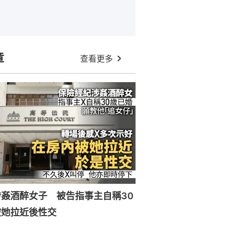
章
查看更多
姦酒醉女子 被告指事主自稱30
被她拉近後性交