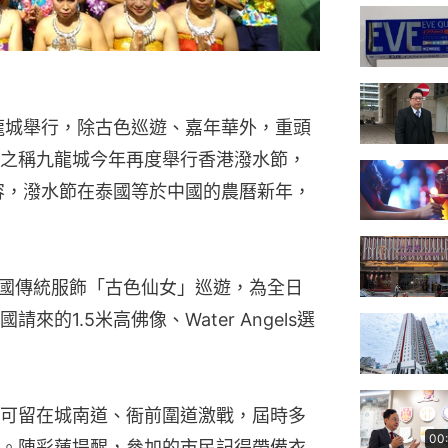
龍城舉行，除古色巡遊、嘉年華外，重頭
之稱九龍城今年再度舉行香港潑水節，
容，潑水節在泰國等於中國的農曆新年，
泰國傳統服飾「古色仙女」巡遊，為全日
的1.5米高佛像、Water Angels選
可留在城南道、衙前圍道激戰，屆時多
00
。陳彩蓮提醒，參加的市民記得帶備衣