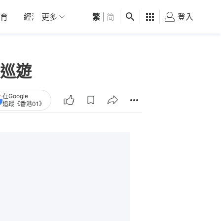
育
經濟
更多
01深圳
繁
觀點
|
简
健康
好食玩飛
登入
女
巡遊
在Google
追蹤《香港01》