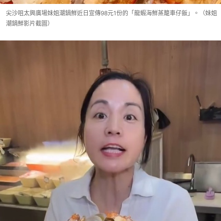
尖沙咀太興廣場妹姐潮鍋鮮近日宣傳98元1份的「龍蝦海鮮蒸籠車仔飯」。（妹姐
潮鍋鮮影片截圖）