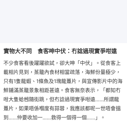
實物大不同 食客呻中伏：冇諗過現實爭咁遠
不少食客看後躍躍欲試，卻大呻「中伏」。從食客上
載相片見到，蒸籠內食材相當疏落，海鮮份量極少，
只有1隻龍蝦、1條魚及1塊龍躉片，與宣傳影片中的海
鮮鋪滿蒸籠景象相距甚遠。食客無奈表示，「都知冇
咁大隻蛤乸隨街跳，但冇諗過現實爭咁遠……所謂龍
躉片，如果唔係嗰度有蒜蓉，我應該都呢一世唔會搵
到……仲要收加一……救得一個得一個……」。