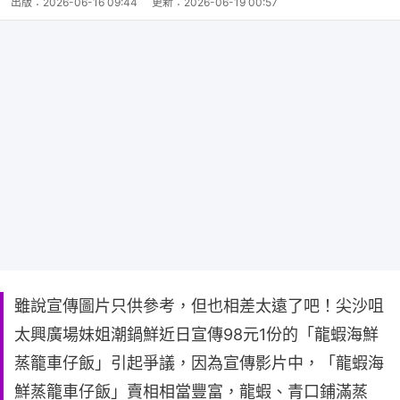
出版：
2026-06-16 09:44
更新：
2026-06-19 00:57
雖說宣傳圖片只供參考，但也相差太遠了吧！尖沙咀
太興廣場妹姐潮鍋鮮近日宣傳98元1份的「龍蝦海鮮
蒸籠車仔飯」引起爭議，因為宣傳影片中，「龍蝦海
鮮蒸籠車仔飯」賣相相當豐富，龍蝦、青口鋪滿蒸