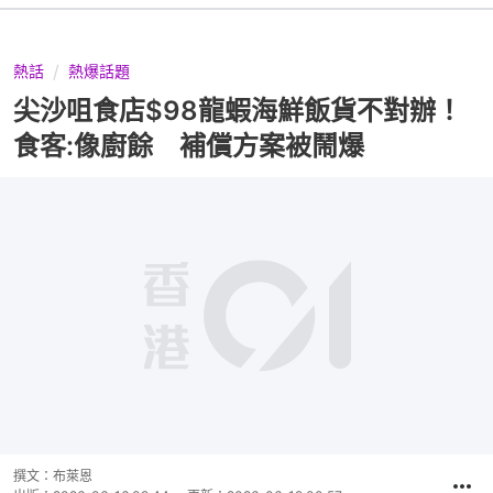
熱話
熱爆話題
尖沙咀食店$98龍蝦海鮮飯貨不對辦！
食客:像廚餘 補償方案被鬧爆
撰文：
布萊恩