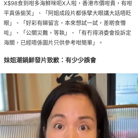
X$98食到咁多海鮮咪呃X人啦，香港市價咁貴，有咁
平真係偷笑」、「阿姐成段片都係擘大眼講大話唔眨
眼」、「好彩有睇留言，本來想試一試，差啲食懵
咗」、「公關災難，等執」、「有冇得消委會投訴定
海關，已經唔係圖片只供參考咁簡單」。
妹姐潮鍋鮮發片致歉：有少少誤會