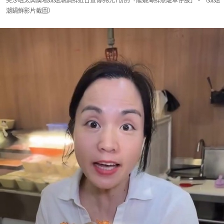
尖沙咀太興廣場妹姐潮鍋鮮近日宣傳98元1份的「龍蝦海鮮蒸籠車仔飯」。（妹姐
潮鍋鮮影片截圖）