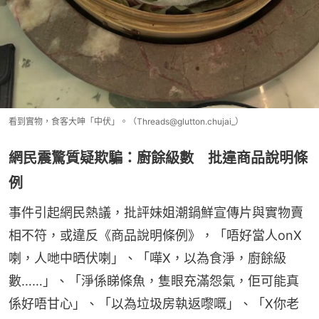
看到實物，食客大呻「中伏」。（Threads@glutton.chujai_）
網民震驚質疑欺騙：廚餘級數 批違商品說明條
例
事件引起網民熱議，批評妹姐潮鍋鮮宣傳片與實物賣
相不符，或違反《商品說明條例》，「唔好當人onX
喇，人哋中晒伏喇」、「嘩X，以為食淨，廚餘級
數……」、「淨係睇條魚，隻眼充滿怨氣，佢可能真
係好唔甘心」、「以為垃圾房執返嚟嘅」、「X你老