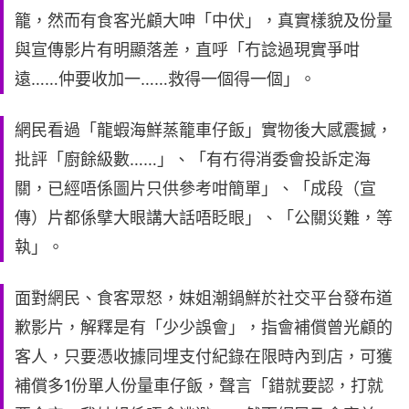
籠，然而有食客光顧大呻「中伏」，真實樣貌及份量
與宣傳影片有明顯落差，直呼「冇諗過現實爭咁
遠……仲要收加一……救得一個得一個」。
網民看過「龍蝦海鮮蒸籠車仔飯」實物後大感震撼，
批評「廚餘級數……」、「有冇得消委會投訴定海
關，已經唔係圖片只供參考咁簡單」、「成段（宣
傳）片都係擘大眼講大話唔眨眼」、「公關災難，等
執」。
面對網民、食客眾怒，妹姐潮鍋鮮於社交平台發布道
歉影片，解釋是有「少少誤會」，指會補償曾光顧的
客人，只要憑收據同埋支付紀錄在限時內到店，可獲
補償多1份單人份量車仔飯，聲言「錯就要認，打就