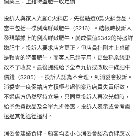
個案三：上錯特盛肥牛收足價
投訴人與家人光顧C火鍋店，先後點選9款火鍋食品，
當中包括一碟例牌鮮嫩肥牛（$216）。結帳時投訴人
發現單據上的例牌鮮嫩肥牛，變成價值$342的特盛鮮
嫩肥牛，投訴人要求店方更正，但店員指剛才上桌確
是較貴的特盛肥牛，而客人已經享用，更聲稱系統更
改不了收費。最後提議給予全單九折或改收中碟肥牛
價錢（$285），投訴人認為不合理，到消委會投訴。
消委會一度促請店方積極考慮個案乃店員失責所致，
不過店方仍然堅持立場，只同意投訴人再次光顧時，
給予免費飲品及全單九折優惠，投訴人表示或會考慮
透過其他途徑追討。
消委會建議食肆、顧客均要小心消委會認為食肆應以