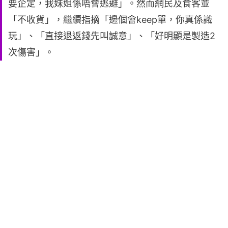
要企定，我妹姐係唔會逃避」。然而網民及食客並
「不收貨」，繼續指摘「邊個會keep單，你真係識
玩」、「直接退返錢先叫誠意」、「好明顯是製造2
次傷害」。