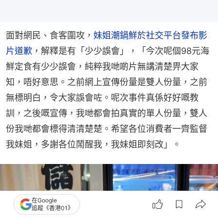
面對網民、食客圍攻，
妹姐潮鍋鮮於社交平台發布影
片道歉
，解釋是有「少少誤會」，「今次呢個98元海
鮮定食有少少誤會，純粹我哋啲片無講清楚畀大家
知，唔好意思。之前網上宣傳份量是雙人份量，之前
無標明白，令大家誤會咗。呢次事件真係好好嘅教
訓，之後嘅宣傳，我哋都會拍真實的單人份量，雙人
份我哋都會標得清清楚楚。希望各位消費者一齊監督
我妹姐，多謝各位鬧醒我，我妹姐即刻改」。
在Google
追蹤《香港01》