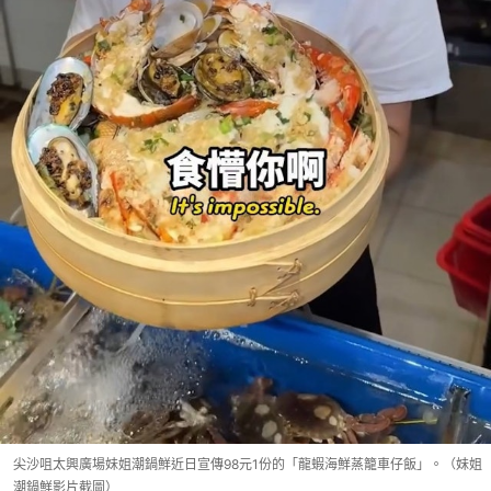
尖沙咀太興廣場妹姐潮鍋鮮近日宣傳98元1份的「龍蝦海鮮蒸籠車仔飯」。（妹姐
潮鍋鮮影片截圖）