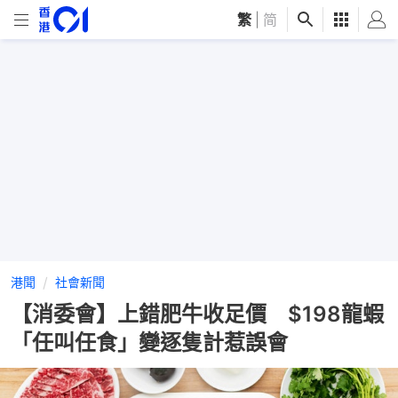
繁
|
简
港聞
社會新聞
【消委會】上錯肥牛收足價 $198龍蝦
「任叫任食」變逐隻計惹誤會