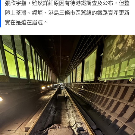
張欣宇指，雖然詳細原因有待港鐵調查及公布，但整
體上荃灣、觀塘、港島三條市區舊線的鐵路資產更新
實在是迫在眉睫。