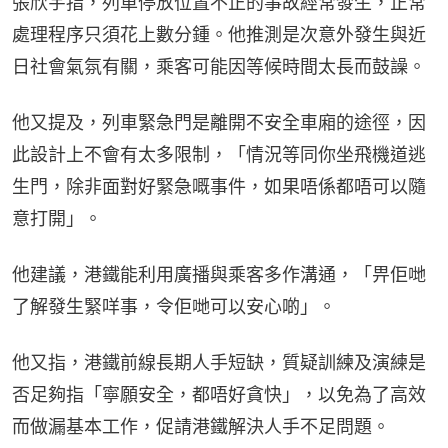
張欣宇指，列車停放位置不正的事故經常發生，正常
處理程序只須花上數分鍾。他推測是次意外發生與近
日社會氣氛有關，乘客可能因等候時間太長而鼓譟。
他又提及，列車緊急門是離開不安全車廂的途徑，因
此設計上不會有太多限制，「情況等同你坐飛機道逃
生門，除非面對好緊急嘅事件，如果唔係都唔可以隨
意打開」。
他建議，港鐵能利用廣播與乘客多作溝通，「畀佢哋
了解發生緊咩事，令佢哋可以安心啲」。
他又指，港鐵前線長期人手短缺，質疑訓練及演練是
否足夠指「寧願安全，都唔好貪快」，以免為了高效
而做漏基本工作，促請港鐵解決人手不足問題。