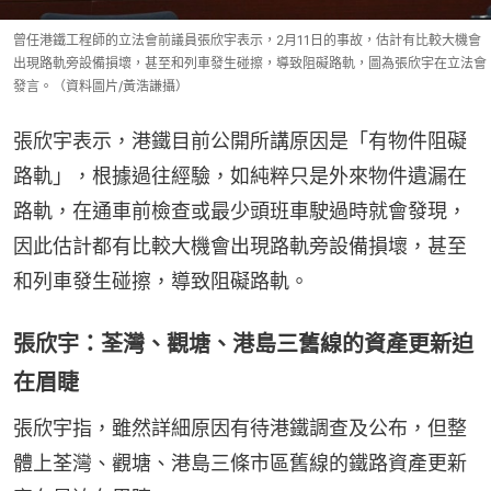
曾任港鐵工程師的立法會前議員張欣宇表示，2月11日的事故，估計有比較大機會
出現路軌旁設備損壞，甚至和列車發生碰擦，導致阻礙路軌，圖為張欣宇在立法會
發言。（資料圖片/黃浩謙攝）
張欣宇表示，港鐵目前公開所講原因是「有物件阻礙
路軌」，根據過往經驗，如純粹只是外來物件遺漏在
路軌，在通車前檢查或最少頭班車駛過時就會發現，
因此估計都有比較大機會出現路軌旁設備損壞，甚至
和列車發生碰擦，導致阻礙路軌。
張欣宇：荃灣、觀塘、港島三舊線的資產更新迫
在眉睫
張欣宇指，雖然詳細原因有待港鐵調查及公布，但整
體上荃灣、觀塘、港島三條市區舊線的鐵路資產更新