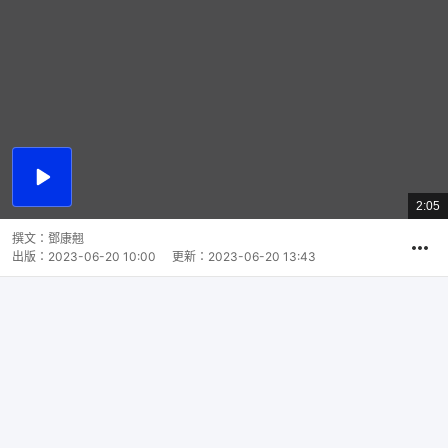
播
放
2:05
總
影
共
片
時
撰文：
鄧康翹
間
出版：
2023-06-20 10:00
更新：
2023-06-20 13:43