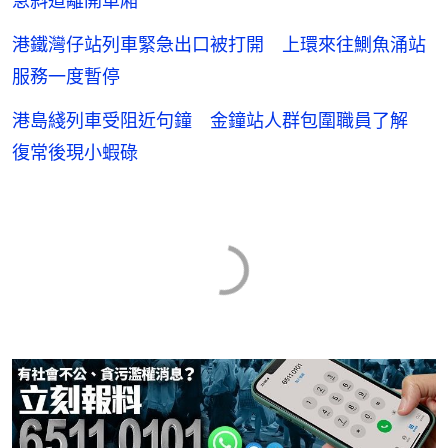
急斜道離開車廂
港鐵灣仔站列車緊急出口被打開 上環來往鰂魚涌站
服務一度暫停
港島綫列車受阻近句鐘 金鐘站人群包圍職員了解
復常後現小蝦碌