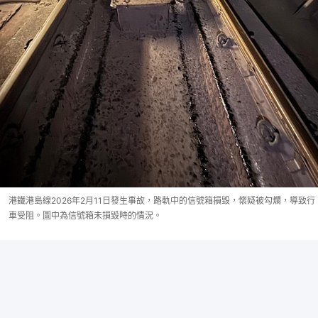
港鐵港島線2026年2月11日發生事故，路軌中的信號箱損毀，懷疑被勾爛，導致行
車受阻。圖中為信號箱未損毀時的情況。