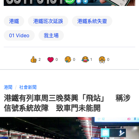
港鐵
港鐵班次延誤
港鐵系統失靈
01 Video
我主場
2
0
0
1
0
港聞
社會新聞
港鐵有列車周三晚葵興「飛站」 稱涉
信號系統故障 致車門未能開