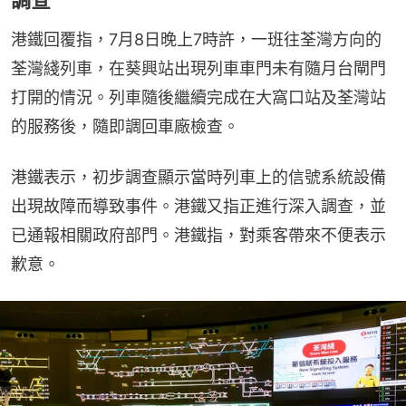
調查
港鐵回覆指，7月8日晚上7時許，一班往荃灣方向的
荃灣綫列車，在葵興站出現列車車門未有隨月台閘門
打開的情況。列車隨後繼續完成在大窩口站及荃灣站
的服務後，隨即調回車廠檢查。
港鐵表示，初步調查顯示當時列車上的信號系統設備
出現故障而導致事件。港鐵又指正進行深入調查，並
已通報相關政府部門。港鐵指，對乘客帶來不便表示
歉意。