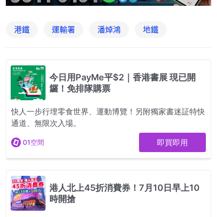
港鐵
運輸署
潘焯鴻
地鐵