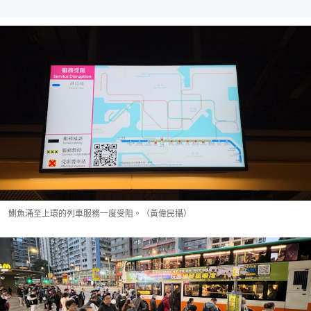
鰂魚涌至上環的列車服務一度受阻。（黃偉民攝）