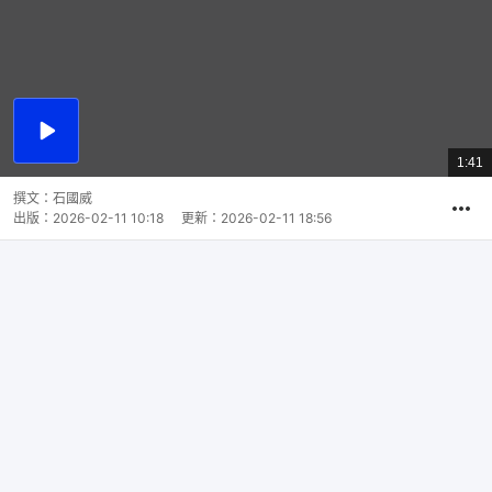
播
放
1:41
總
影
共
片
時
撰文：
石國威
間
出版：
2026-02-11 10:18
更新：
2026-02-11 18:56