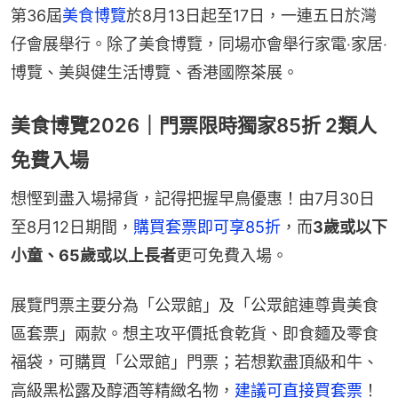
第36屆
美食博覽
於8月13日起至17日，一連五日於灣
仔會展舉行。除了美食博覽，同場亦會舉行家電‧家居‧
博覽、美與健生活博覽、香港國際茶展。
美食博覽2026｜門票限時獨家85折 2類人
免費入場
想慳到盡入場掃貨，記得把握早鳥優惠！由7月30日
至8月12日期間，
購買套票即可享85折
，而
3歲或以下
小童、65歲或以上長者
更可免費入場。
展覽門票主要分為「公眾館」及「公眾館連尊貴美食
區套票」兩款。想主攻平價抵食乾貨、即食麵及零食
福袋，可購買「公眾館」門票；若想歎盡頂級和牛、
高級黑松露及醇酒等精緻名物，
建議可直接買套票
！