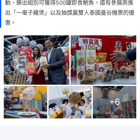
動，勝出組別可獲得500罐即食鮑魚。還有參展商推
出「一毫子雞煲」以及抽獎贏雙人泰國曼谷機票的優
惠。
+
6