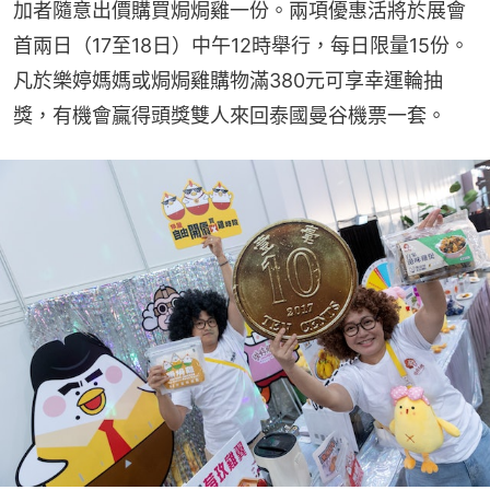
加者隨意出價購買焗焗雞一份。兩項優惠活將於展會
首兩日（17至18日）中午12時舉行，每日限量15份。
凡於樂婷媽媽或焗焗雞購物滿380元可享幸運輪抽
獎，有機會贏得頭獎雙人來回泰國曼谷機票一套。