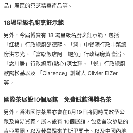
品」展區的雲芝精華產品等。
18場星級名廚烹飪示範
另外，今屆博覽有 18 場星級名廚烹飪示範，包括
「紅棉」行政總廚邵德龍、「潤」中餐廳行政中菜總
廚洪志光、「富臨飯店阿一鮑魚」行政總廚黃隆滔、
「念川居」行政總廚(點心)陳世輝、「悦」行政總廚
歐陽松基以及 「Clarence」創辦人 Olivier EIZer 
等。
國際茶展設10個展館 免費試飲得獎名茶
另外，香港國際茶展亦會在8月19日將同時開放予公
眾及貿易買家。展内設有 10個展館，包括首次參展的
肯亞展團，以及載譽歸來的斯里蘭卡、以及中國內地