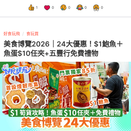
1
0
0
0
0
好食玩飛
食玩買
美食博覽2026｜24大優惠！$1鮑魚＋
魚蛋$10任夾+五豐行免費禮物