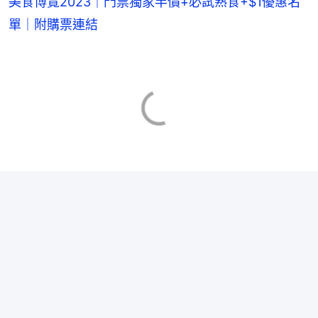
美食博覽2023｜門票獨家半價+必試熟食+$1優惠名
單｜附購票連結