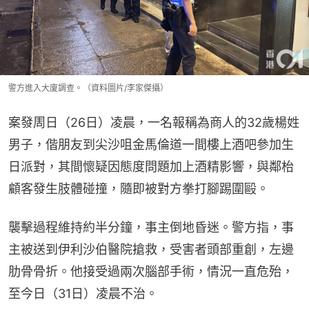
警方進入大廈調查。（資料圖片/李家傑攝）
案發周日（26日）凌晨，一名報稱為商人的32歲楊姓
男子，偕朋友到尖沙咀金馬倫道一間樓上酒吧參加生
日派對，其間懷疑因態度問題加上酒精影響，與鄰枱
顧客發生肢體碰撞，隨即被對方拳打腳踢圍毆。
襲擊過程維持約半分鐘，事主倒地昏迷。警方指，事
主被送到伊利沙伯醫院搶救，受害者頭部重創，左邊
肋骨骨折。他接受過兩次腦部手術，情況一直危殆，
至今日（31日）凌晨不治。