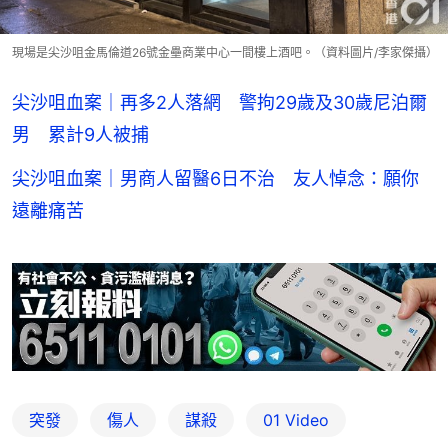
現場是尖沙咀金馬倫道26號金壘商業中心一間樓上酒吧。（資料圖片/李家傑攝）
尖沙咀血案｜再多2人落網 警拘29歲及30歲尼泊爾
男 累計9人被捕
尖沙咀血案｜男商人留醫6日不治 友人悼念：願你
遠離痛苦
突發
傷人
謀殺
01 Video