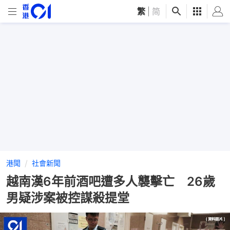
繁
|
简
港聞
社會新聞
越南漢6年前酒吧遭多人襲擊亡 26歲
男疑涉案被控謀殺提堂