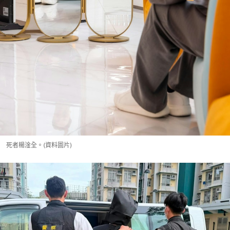
死者楊淦全。(資料圖片)