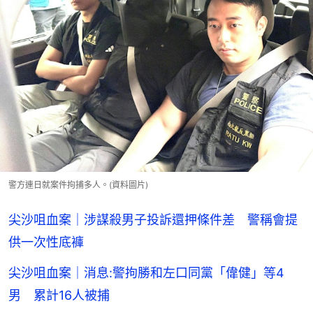
警方連日就案件拘捕多人。(資料圖片)
尖沙咀血案｜涉謀殺男子投訴還押條件差 警稱會提
供一次性底褲
尖沙咀血案｜消息:警拘勝和左口同黨「偉健」等4
男 累計16人被捕