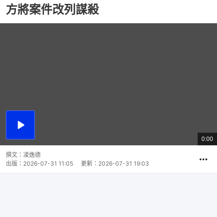
方將案件改列謀殺
播
放
0:00
總
影
共
片
時
撰文：
凌逸德
間
出版：
2026-07-31 11:05
更新：
2026-07-31 19:03