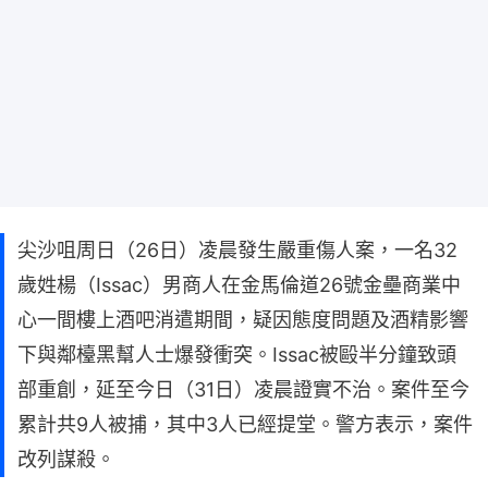
尖沙咀周日（26日）凌晨發生嚴重傷人案，一名32
歲姓楊（Issac）男商人在金馬倫道26號金壘商業中
心一間樓上酒吧消遣期間，疑因態度問題及酒精影響
下與鄰檯黑幫人士爆發衝突。Issac被毆半分鐘致頭
部重創，延至今日（31日）凌晨證實不治。案件至今
累計共9人被捕，其中3人已經提堂。警方表示，案件
改列謀殺。