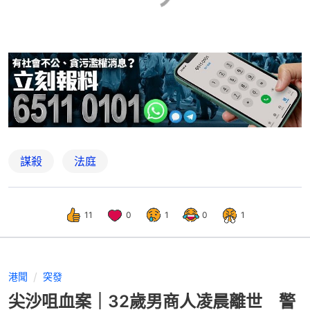
謀殺
法庭
11
0
1
0
1
港聞
突發
尖沙咀血案｜32歲男商人凌晨離世 警