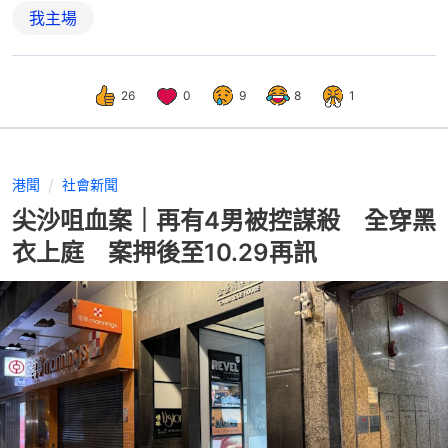
我主場
26
0
9
8
1
港聞
社會新聞
尖沙咀血案｜再有4男被控謀殺 全穿黑
衣上庭 案押後至10.29再訊