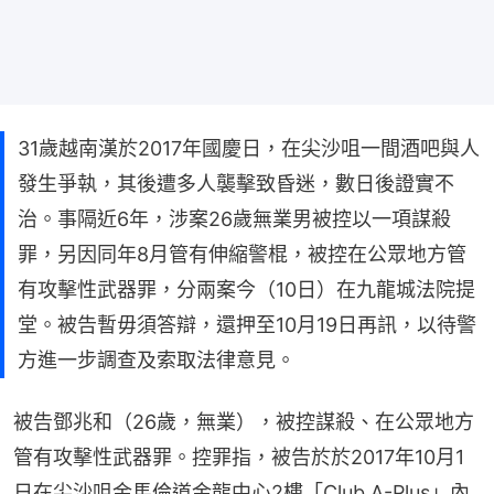
31歲越南漢於2017年國慶日，在尖沙咀一間酒吧與人
發生爭執，其後遭多人襲擊致昏迷，數日後證實不
治。事隔近6年，涉案26歲無業男被控以一項謀殺
罪，另因同年8月管有伸縮警棍，被控在公眾地方管
有攻擊性武器罪，分兩案今（10日）在九龍城法院提
堂。被告暫毋須答辯，還押至10月19日再訊，以待警
方進一步調查及索取法律意見。
被告鄧兆和（26歲，無業），被控謀殺、在公眾地方
管有攻擊性武器罪。控罪指，被告於於2017年10月1
日在尖沙咀金馬倫道金龍中心2樓「Club A-Plus」內