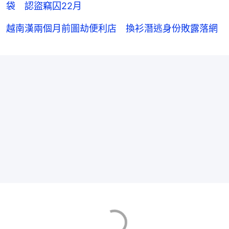
袋 認盜竊囚22月
越南漢兩個月前圖劫便利店 換衫潛逃身份敗露落網