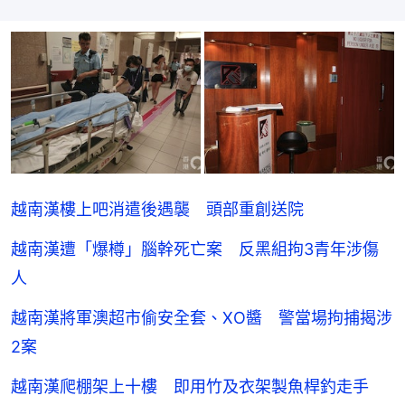
越南漢樓上吧消遣後遇襲 頭部重創送院
越南漢遭「爆樽」腦幹死亡案 反黑組拘3青年涉傷
人
越南漢將軍澳超市偷安全套、XO醬 警當場拘捕揭涉
2案
越南漢爬棚架上十樓 即用竹及衣架製魚桿釣走手