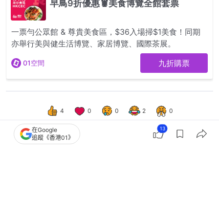
4
0
0
2
0
13
在Google
追蹤《香港01》
港聞
突發
尖沙咀酒吧傷人案｜因眼神問題刀樽襲3
男 警拘5男 反黑組跟進