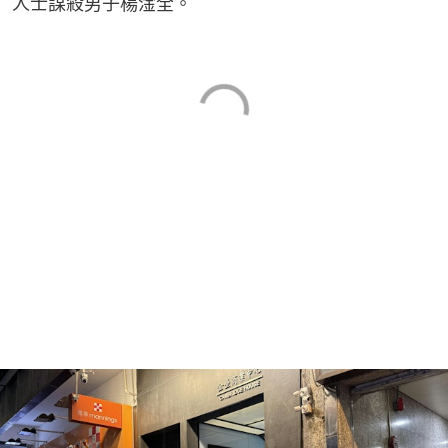
人士謀殺男子楊淦全。