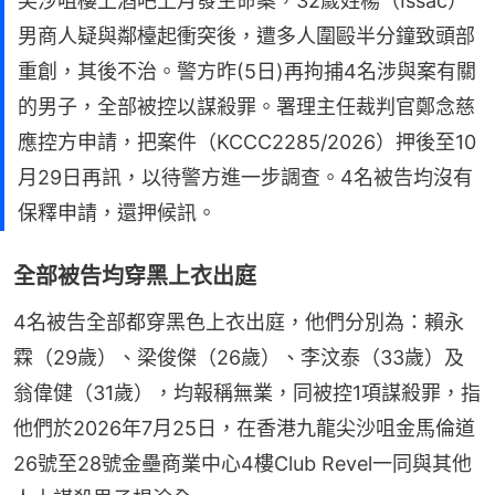
尖沙咀樓上酒吧上月發生命案，32歲姓楊（Issac）
男商人疑與鄰檯起衝突後，遭多人圍毆半分鐘致頭部
重創，其後不治。警方昨(5日)再拘捕4名涉與案有關
的男子，全部被控以謀殺罪。署理主任裁判官鄭念慈
應控方申請，把案件（KCCC2285/2026）押後至10
月29日再訊，以待警方進一步調查。4名被告均沒有
保釋申請，還押候訊。
全部被告均穿黑上衣出庭
4名被告全部都穿黑色上衣出庭，他們分別為：賴永
霖（29歲）、梁俊傑（26歲）、李汶泰（33歲）及
翁偉健（31歲），均報稱無業，同被控1項謀殺罪，指
他們於2026年7月25日，在香港九龍尖沙咀金馬倫道
26號至28號金壘商業中心4樓Club Revel一同與其他