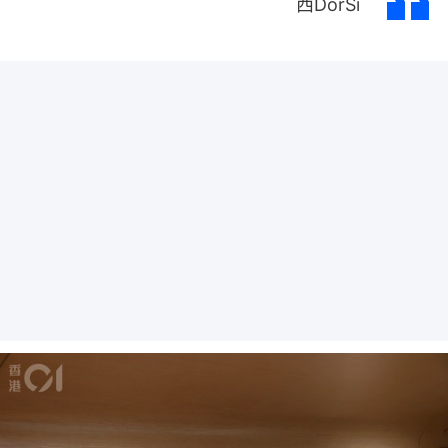
西DorSi