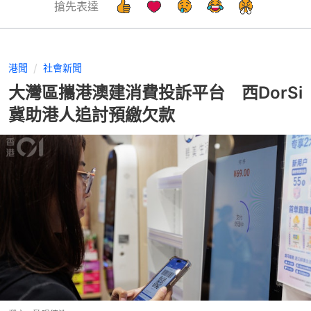
搶先表達
港聞
社會新聞
大灣區攜港澳建消費投訴平台 西DorSi
冀助港人追討預繳欠款