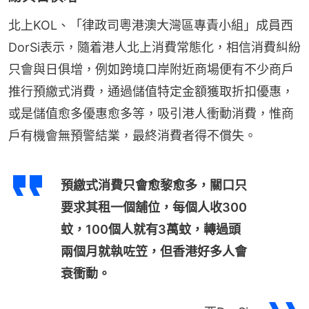
北上KOL、「律政司粵港澳大灣區專責小組」成員西
DorSi表示，隨着港人北上消費常態化，相信消費糾紛
只會與日俱增，例如跨境口岸附近商場便有不少商戶
推行預繳式消費，通過儲值特定金額獲取折扣優惠，
或是儲值愈多優惠愈多等，吸引港人衝動消費，惟商
戶有機會無預警結業，最終消費者得不償失。
預繳式消費只會愈黎愈多，關口只
要求其租一個舖位，每個人收300
蚊，100個人就有3萬蚊，轉過頭
兩個月就執咗笠，但香港好多人會
衰衝動。