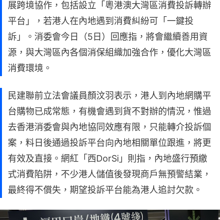
展跨境協作，包括設立「粵港澳大灣區消費投訴轉辦
平台」，若港人在內地遇到消費糾紛可「一鍵投
訴」。消委會今日（5日）回應指，將會繼續善用資
源，與大灣區內各個消保組織加強合作，優化大灣區
消費環境。
民建聯前立法會議員顏汶羽表示，港人到內地網購平
台購物已成常態，有機會遇到貨不對辦的情況，惟過
去香港消委會與內地協同效應有限，只能轉介投訴個
案，料日後通過投訴平台向內地相關單位跟進，將更
有效及直接。網紅「西DorSi」則指，內地盛行預繳
式消費陷阱，不少港人儲值後發現商戶無預警結業，
最終得不償失，期望投訴平台能為港人追討欠款。