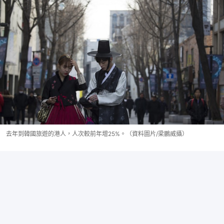
去年到韓國旅遊的港人，人次較前年增25%。（資料圖片/梁鵬威攝）