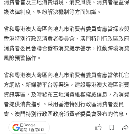
消費者普及三地消費環境、消費風險、消費者權益保
護法律制度、糾紛解決機制等方面知識。
省和粵港澳大灣區內地九市消費者委員會應當探索與
香港特別行政區消費者委員會、澳門特別行政區政府
消費者委員會聯合發布消費提示警示，推動跨境消費
風險預警協作。
省和粵港澳大灣區內地九市消費者委員會應當依托官
方網站、新媒體平台等渠道，建設粵港澳大灣區消費
資訊專區，及時發布三地消費維權權威信息，為消費
者提供消費指引。采用香港特別行政區消費者委員
會、澳門特別行政區政府消費者委員會發布的信息，
發布前應當先征得提供方同意。
在Google
追蹤《香港01》