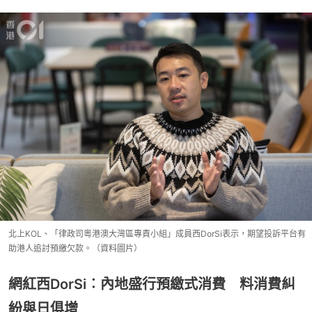
北上KOL、「律政司粵港澳大灣區專責小組」成員西DorSi表示，期望投訴平台有
助港人追討預繳欠款。（資料圖片）
網紅西DorSi︰內地盛行預繳式消費 料消費糾
紛與日俱增