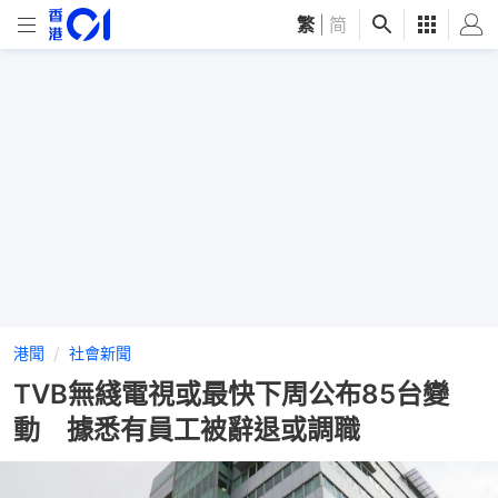
繁
|
简
港聞
社會新聞
TVB無綫電視或最快下周公布85台變
動 據悉有員工被辭退或調職