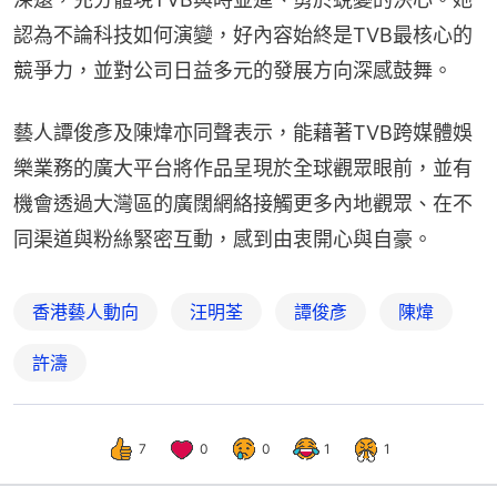
認為不論科技如何演變，好內容始終是TVB最核心的
競爭力，並對公司日益多元的發展方向深感鼓舞。
藝人譚俊彥及陳煒亦同聲表示，能藉著TVB跨媒體娛
樂業務的廣大平台將作品呈現於全球觀眾眼前，並有
機會透過大灣區的廣闊網絡接觸更多內地觀眾、在不
同渠道與粉絲緊密互動，感到由衷開心與自豪。
香港藝人動向
汪明荃
譚俊彥
陳煒
許濤
7
0
0
1
1