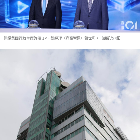
無綫集團行政主席許濤 JP、總經理（商務營運）蕭世和。（胡凱欣 攝）