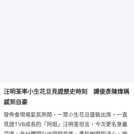
汪明荃率小生花旦見證歷史時刻 譚俊彥陳煒稱
感到自豪
發佈會現場氣氛熱鬧，一眾小生花旦盛裝出席。一直
見證TVB成長的「阿姐」汪明荃坦言，今次更名意義
深遠，充分體現TVB與時並進、勇於蛻變的決心。她