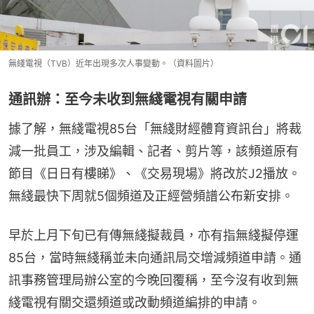
無綫電視（TVB）近年出現多次人事變動。（資料圖片）
通訊辦：至今未收到無綫電視有關申請
據了解，無綫電視85台「無綫財經體育資訊台」將裁
減一批員工，涉及編輯、記者、剪片等，該頻道原有
節目《日日有樓睇》、《交易現場》將改於J2播放。
無綫最快下周就5個頻道及正經營頻譜公布新安排。
早於上月下旬已有傳無綫擬裁員，亦有指無綫擬停運
85台，當時無綫稱並未向通訊局交增減頻道申請。通
訊事務管理局辦公室的今晚回覆稱，至今沒有收到無
綫電視有關交還頻道或改動頻道編排的申請。