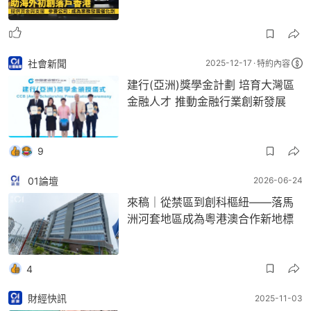
社會新聞
2025-12-17
特約內容
建行(亞洲)獎學金計劃 培育大灣區
金融人才 推動金融行業創新發展
9
01論壇
2026-06-24
來稿｜從禁區到創科樞紐——落馬
洲河套地區成為粵港澳合作新地標
4
財經快訊
2025-11-03