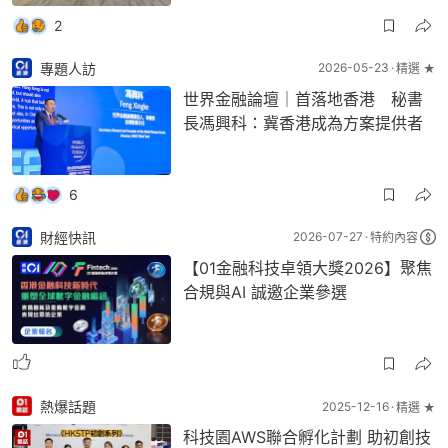
2
專題人訪
2026-05-23
精選 ★
世界金融論壇｜首落地香港 秘書
長馮興科：冀香港成為方案提供者
6
財經快訊
2026-07-27
特約內容
【01金融科技卓領大獎2026】聚焦
合規與AI 誠邀企業參選
熱爆話題
2025-12-16
精選 ★
科技園AWS聯合孵化計劃 助初創技