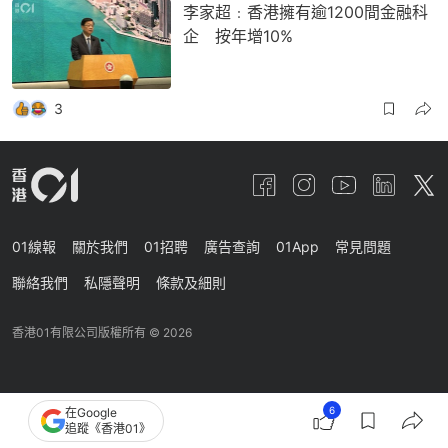
李家超﹕香港擁有逾1200間金融科
企 按年增10%
3
01線報
關於我們
01招聘
廣告查詢
01App
常見問題
聯絡我們
私隱聲明
條款及細則
香港01有限公司版權所有 ©
2026
6
在Google
追蹤《香港01》