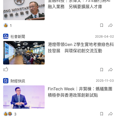
金融科技｜余偉文﹕75%銀行將AI
融入業務 另稱要擴展人才庫
1
社會新聞
2026-04-02
港燈帶領Gen Z學生實地考察綠色科
技發展 與環保初創交流互動
財經快訊
2025-11-03
FinTech Week｜井賢棟：螞蟻集團
積極參與香港政策創新試點
3