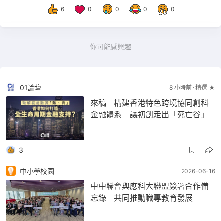
6
0
0
0
0
你可能感興趣
01論壇
8 小時前
精選 ★
來稿｜構建香港特色跨境協同創科
金融體系 讓初創走出「死亡谷」
3
中小學校園
2026-06-16
中中聯會與應科大聯盟簽署合作備
忘錄 共同推動職專教育發展