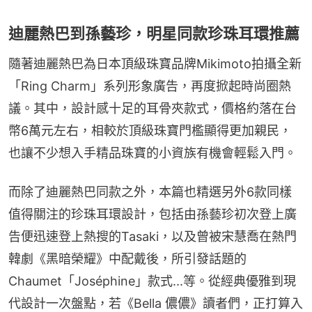
迪麗熱巴到孫藝珍，明星同款珍珠耳環推薦
隨著迪麗熱巴為日本頂級珠寶品牌Mikimoto拍攝全新
「Ring Charm」系列形象廣告，再度掀起時尚圈熱
議。其中，設計感十足的耳骨夾款式，價格約落在台
幣6萬元左右，相較於頂級珠寶門檻顯得更加親民，
也讓不少想入手精品珠寶的小資族有機會輕鬆入門。
而除了迪麗熱巴同款之外，本篇也精選另外6款同樣
值得關注的珍珠耳環設計，包括由孫藝珍初次登上廣
告便迅速登上熱搜的Tasaki，以及曾被宋慧喬在熱門
韓劇《黑暗榮耀》中配戴後，所引發話題的
Chaumet「Joséphine」款式...等。從經典優雅到現
代設計一次盤點，若《Bella 儂儂》讀者們，正打算入