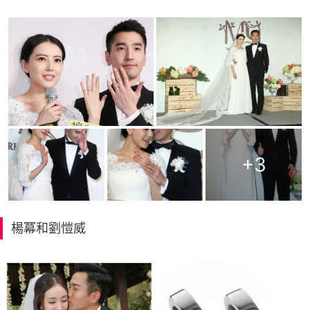
+
3
楊冪和劉愷威