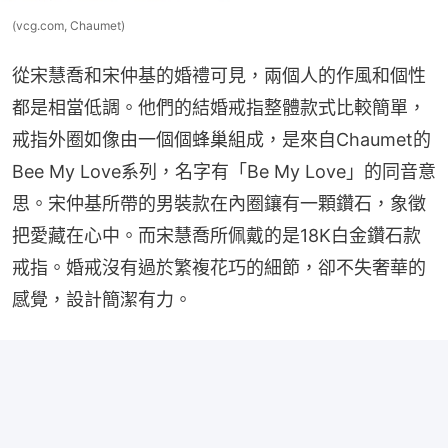
(vcg.com, Chaumet)
從宋慧喬和宋仲基的婚禮可見，兩個人的作風和個性
都是相當低調。他們的結婚戒指整體款式比較簡單，
戒指外圈如像由一個個蜂巢組成，是來自Chaumet的
Bee My Love系列，名字有「Be My Love」的同音意
思。宋仲基所帶的男裝款在內圈鑲有一顆鑽石，象徵
把愛藏在心中。而宋慧喬所佩戴的是18K白金鑽石款
戒指。婚戒沒有過於繁複花巧的細節，卻不失奢華的
感覺，設計簡潔有力。