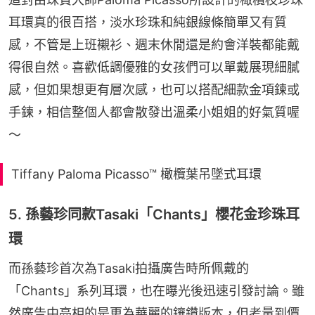
耳環真的很百搭，淡水珍珠和純銀線條簡單又有質
感，不管是上班襯衫、週末休閒還是約會洋裝都能戴
得很自然。喜歡低調優雅的女孩們可以單戴展現細膩
感，但如果想更有層次感，也可以搭配細款金項鍊或
手鍊，相信整個人都會散發出溫柔小姐姐的好氣質喔
〜
Tiffany Paloma Picasso™ 橄欖葉吊墜式耳環
5. 孫藝珍同款Tasaki「Chants」櫻花金珍珠耳
環
而孫藝珍首次為Tasaki拍攝廣告時所佩戴的
「Chants」系列耳環，也在曝光後迅速引發討論。雖
然廣告中亮相的是更為華麗的鑲鑽版本，但考量到價