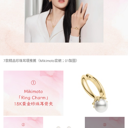
7款精品珍珠耳環推薦（Mikimoto官網；01製圖）