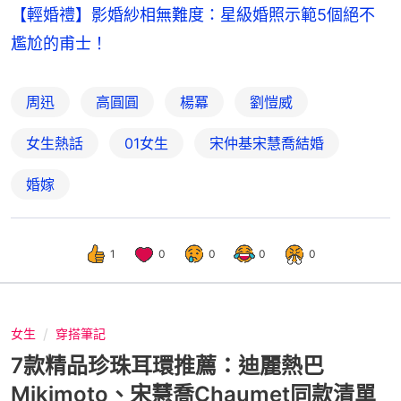
【輕婚禮】影婚紗相無難度：星級婚照示範5個絕不
尷尬的甫士！
周迅
高圓圓
楊冪
劉愷威
女生熱話
01女生
宋仲基宋慧喬結婚
婚嫁
1
0
0
0
0
女生
穿搭筆記
7款精品珍珠耳環推薦：迪麗熱巴
Mikimoto、宋慧喬Chaumet同款清單