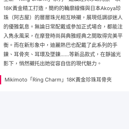
18K黃金精工打造，簡約的輪廓線條與日本Akoya珍
珠（阿古屋）的層層珠光相互映襯，展現低調卻迷人
的優雅氣息。無論日常配戴或參加正式場合，都能注
入雋永風采，在摩登時尚與典雅經典之間取得完美平
衡。而在新形象中，迪麗熱巴也配戴了此系列的手
鍊、耳骨夾、耳環及墜鍊……等新品款式，在靜謐光
影下，悄然襯托出她從容自信的現代魅力。
Mikimoto「Ring Charm」18K黃金珍珠耳骨夾