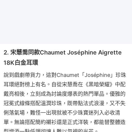
2. 宋慧喬同款Chaumet Joséphine Aigrette
18K白金耳環
說到戲劇帶貨力，這對Chaumet「Joséphine」珍珠
耳環絕對榜上有名。自從宋慧喬在《黑暗榮耀》中配
戴亮相後，立刻成為討論度爆表的熱門單品。優雅的
冠冕式線條搭配溫潤珍珠，既帶點法式浪漫，又不失
俐落氣場，難怪一出現就被不少珠寶迷列入必收清
單。無論搭配簡約襯衫還是正式洋裝，都能替整體造
型增添一點低調卻讓人難以忽視的光芒。