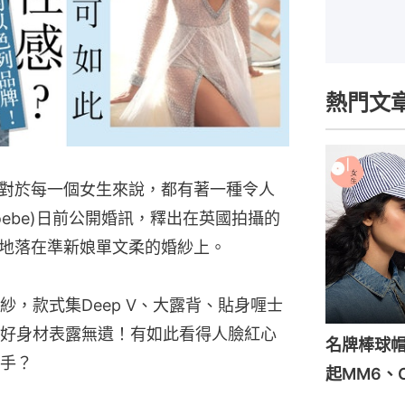
熱門文
對於每一個女生來說，都有著一種令人
oebe)日前公開婚訊，釋出在英國拍攝的
地落在準新娘單文柔的婚紗上。
，款式集Deep V、大露背、貼身喱士
好身材表露無遺！有如此看得人臉紅心
名牌棒球帽
手？
起MM6、C