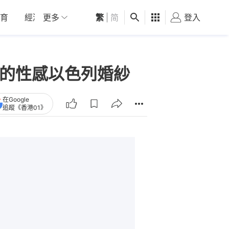
育
經濟
更多
01深圳
繁
觀點
|
简
健康
好食玩飛
登入
女
愛的性感以色列婚紗
在Google
追蹤《香港01》