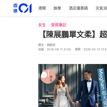
港聞
娛樂
酒店優惠碼
天氣消
女生
穿搭筆記
【陳展鵬單文柔】超
撰文：
周凱欣
出版：
2018-09-11 21:00
更新：
2025-02-12 12:3