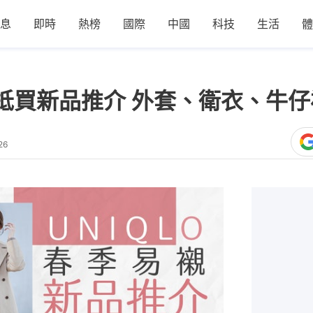
息
即時
熱榜
國際
中國
科技
生活
體
2春季抵買新品推介 外套、衛衣、牛
26