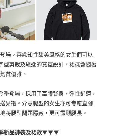
登場。喜歡知性甜美風格的女生們可以
字型剪裁及飄逸的寬襬設計，裙襬會隨著
氣質優雅。
褲亦於今季登場，採用了高腰緊身，彈性舒適，
搭易襯。介意腿型的女生亦可考慮直腳
地將腿型問題隱藏，更可盡顯腿長。
2春季新品褲裝及裙款▼▼▼