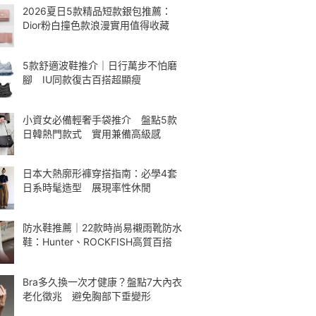
2026夏日5款精品短款銀包推薦：
Dior粉白撞色款浪漫實用值得收藏
5款舒適波鞋推介｜日行萬步不怕磨
腳 IU同款復古百搭超顯瘦
小資女必備輕奢手袋推介 盤點5款
日韓熱門款式 實用兼備高級感
日本大熱廓形褲穿搭指南：必學4套
日系時髦造型 展現率性休閒
防水鞋推薦｜22款時尚易襯雨靴防水
鞋：Hunter、ROCKFISH高質百搭
Bra多久換一次才健康？盤點7大內衣
老化徵兆 避免胸部下垂變形