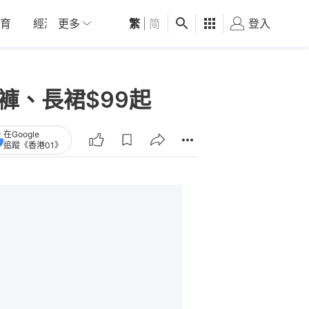
育
經濟
更多
01深圳
繁
觀點
|
简
健康
好食玩飛
登入
女
仔褲、長裙$99起
在Google
追蹤《香港01》