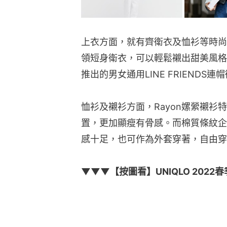
上衣方面，就有齊衛衣及恤衫等時尚
領短身衛衣，可以輕鬆襯出甜美風格
推出的男女通用LINE FRIEND
恤衫及襯衫方面，Rayon嫘縈襯
置，更加顯瘦有骨感。而棉質條紋企
感十足，也可作為外套穿著，自由穿
▼▼▼【按圖看】UNIQLO 202