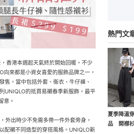
熱門文
寒過去，香港本週起天氣終於開始回暖，不少
LO向來都是小資女喜愛的服飾品牌之一，
發售，當中包括外套、衛衣、牛仔褲、
UNIQLO的抵買易襯春季新服飾，最平
留意。
夏季降溫
，外出時少不免需多帶一件外套旁身，
品 開襟
以配襯不同造型的穿搭風格。UNIQLO新