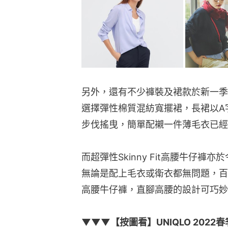
另外，還有不少褲裝及裙款於新一季
選擇彈性棉質混紡寬擺裙，長裙以A
步伐搖曳，簡單配襯一件薄毛衣已經
而超彈性Skinny Fit高腰牛仔
無論是配上毛衣或衛衣都無問題，百
高腰牛仔褲，直腳高腰的設計可巧妙
▼▼▼【按圖看】UNIQLO 202