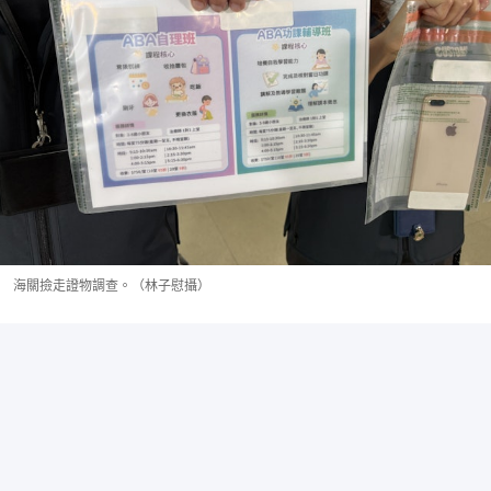
海關撿走證物調查。（林子慰攝）