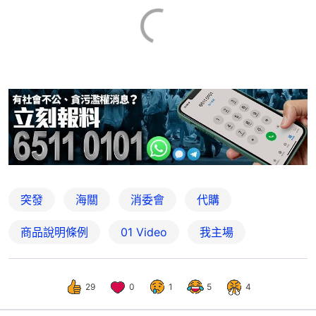
突發
海關
消委會
代購
商品說明條例
01 Video
我主場
29
0
1
5
4