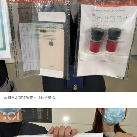
海關撿走證物調查。（林子慰攝）