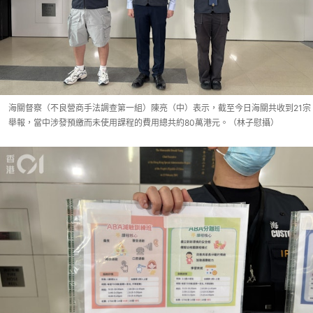
海關督察（不良營商手法調查第一組）陳亮（中）表示，截至今日海關共收到21宗
舉報，當中涉發預繳而未使用課程的費用總共約80萬港元。（林子慰攝）