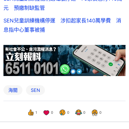
元 預繳制缺監管
SEN兒童訓練機構停運 涉扣起家長140萬學費 消
息指中心董事被捕
海關
SEN
1
0
0
0
0