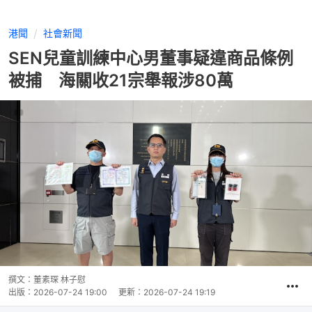
港聞
社會新聞
SEN兒童訓練中心男董事疑違商品條例
被捕 海關收21宗舉報涉80萬
撰文：
董素琛 林子慰
出版：
2026-07-24 19:00
更新：
2026-07-24 19:19