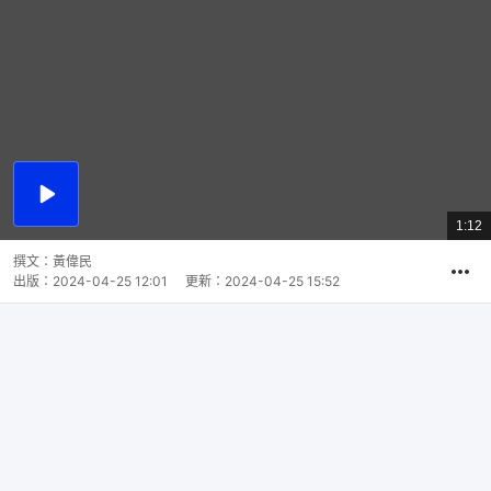
播
放
1:12
總
影
共
片
時
撰文：
黃偉民
間
出版：
2024-04-25 12:01
更新：
2024-04-25 15:52