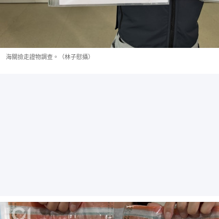
海關撿走證物調查。（林子慰攝）