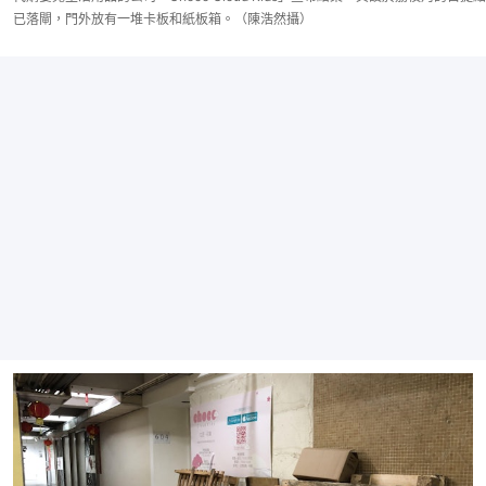
已落閘，門外放有一堆卡板和紙板箱。（陳浩然攝）