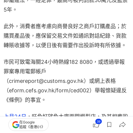
即屬違法，一經定罪，最高可被判罰款50萬元及監禁
5年。
此外，消費者應考慮向商譽良好之商戶訂購產品；於
購買產品後，應保留交易文件如通訊對話紀錄、貨款
轉賬收據等，以便日後有需要作出投訴時有所依據。
市民可致電海關24小時熱線182 8080，或透過舉報
罪案專用電郵帳戶
（crimereport@customs.gov.hk）或網上表格
（eform.cefs.gov.hk/form/ced002）舉報懷疑違反
《條例》的事宜。
上月24日
，旺角好望角大廈兩間模型店，及其相應的
39
在Google
網店，涉於收款代訂模型及玩具後，未能於指定日期
追蹤《香港01》