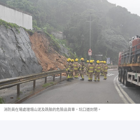
消防員在場處理塌山泥及跣胎的危險品貨車，坑口道封閉。