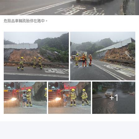
危險品車輛跣胎停在路中。
+
1