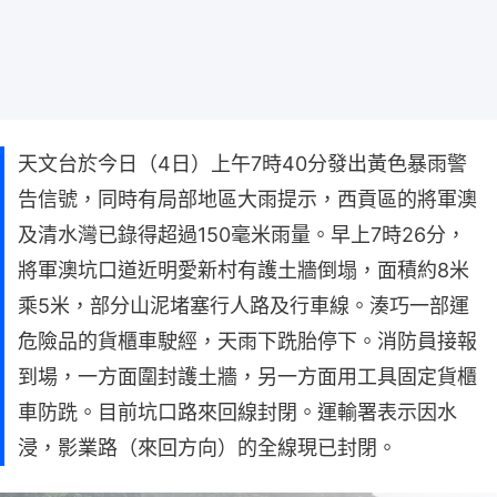
天文台於今日（4日）上午7時40分發出黃色暴雨警
告信號，同時有局部地區大雨提示，西貢區的將軍澳
及清水灣已錄得超過150毫米雨量。早上7時26分，
將軍澳坑口道近明愛新村有護土牆倒塌，面積約8米
乘5米，部分山泥堵塞行人路及行車線。湊巧一部運
危險品的貨櫃車駛經，天雨下跣胎停下。消防員接報
到場，一方面圍封護土牆，另一方面用工具固定貨櫃
車防跣。目前坑口路來回線封閉。運輸署表示因水
浸，影業路（來回方向）的全線現已封閉。