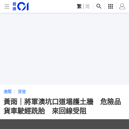
繁
|
简
港聞
突發
黃雨｜將軍澳坑口道塌護土牆 危險品
貨車駛經跣胎 來回線受阻