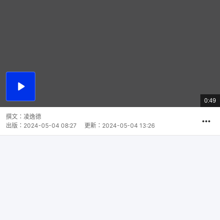
播
放
0:49
總
影
共
片
時
撰文：
凌逸德
間
出版：
2024-05-04 08:27
更新：
2024-05-04 13:26