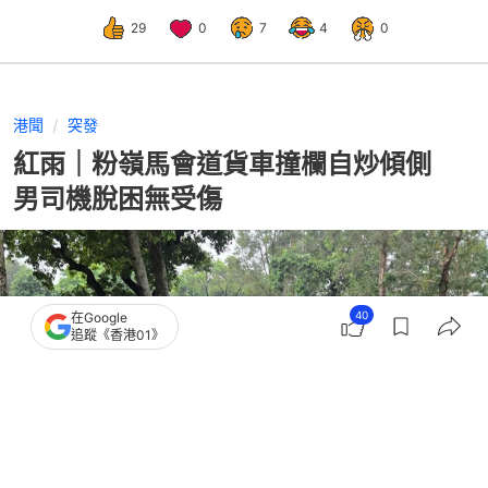
29
0
7
4
0
港聞
突發
紅雨｜粉嶺馬會道貨車撞欄自炒傾側
男司機脫困無受傷
40
在Google
追蹤《香港01》