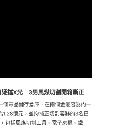
屬箱疑擋X光 3男風煤切割開箱斷正
一個毒品儲存倉庫，在兩個金屬容器內一
為1.28億元，並拘捕正切割容器的3名巴
，包括風煤切割工具、電子磨機、鐵