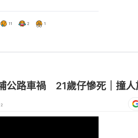
11
2
1
埔公路車禍 21歲仔慘死｜撞
12