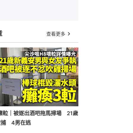
章
查看更多
壞𨋢｜被逐出酒吧拖馬掃場 21歲
捕 4男在逃