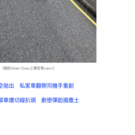
Shek Chan上傳至車cam l）
空拋出 私家車翻側司機手重創
禍 鄰車遭切線扒頭 剷壆彈起揚塵土