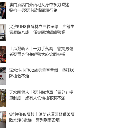
澳門酒店門外內地女身中多刀昏迷
警拘一男疑涉感情問題行兇
尖沙咀H8食肆林立三𨋢全壞 店舖生
意暴跌八成 僅幾間舖繼續營業
:57
土瓜灣斬人｜一刀手落網 警揭男傷
者疑冒身份兼經營大麻倉同被捕
深水埗小巴62歲男乘客暈倒 昏迷送
院搶救不治
天水圍傷人｜疑涉跨境車「買分」接
單制度 或有人低價搶客惹不滿
尖沙咀H8壞𨋢｜消防花灑頭疑遭破壞
致水淹3電梯 警列刑事毀壞