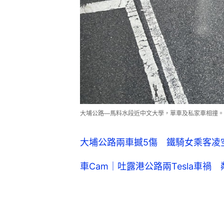
大埔公路—馬料水段近中文大學，單車及私家車相撞。（網民
大埔公路兩車撼5傷 鐵騎女乘客凌
車Cam｜吐露港公路兩Tesla車