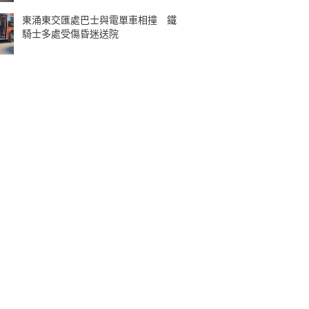
東涌東交匯處巴士與電單車相撞 鐵
騎士多處受傷昏迷送院