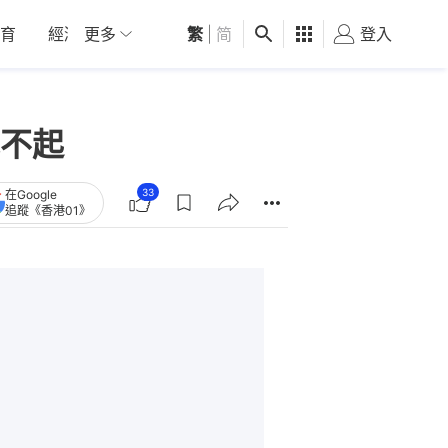
育
經濟
更多
01深圳
繁
觀點
|
简
健康
好食玩飛
登入
女
不起
33
在Google
追蹤《香港01》