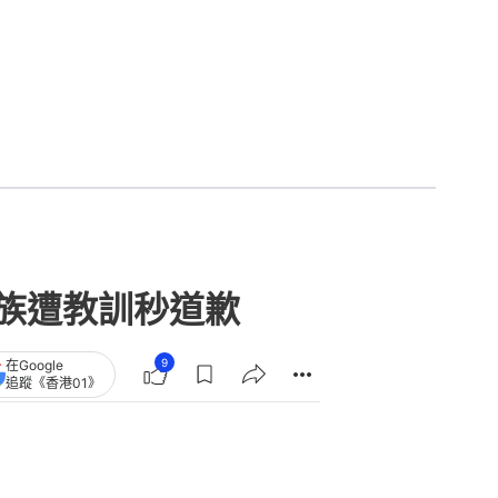
人族遭教訓秒道歉
9
在Google
追蹤《香港01》