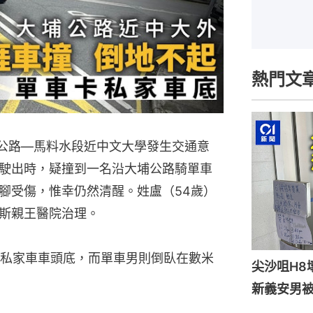
熱門文
埔公路—馬料水段近中文大學發生交通意
駛出時，疑撞到一名沿大埔公路騎單車
腳受傷，惟幸仍然清醒。姓盧（54歲）
斯親王醫院治理。
私家車車頭底，而單車男則倒臥在數米
尖沙咀H8
新義安男被