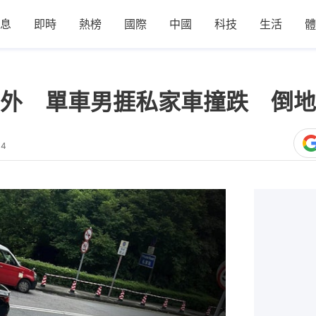
息
即時
熱榜
國際
中國
科技
生活
體
外 單車男捱私家車撞跌 倒地
44