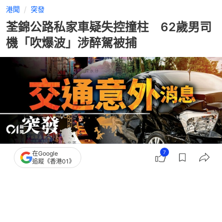
港聞
突發
荃錦公路私家車疑失控撞柱 62歲男司
機「吹爆波」涉醉駕被捕
7
在Google
追蹤《香港01》
撰文：
凌逸德
出版：
2026-05-24 06:23
更新：
2026-05-24 06:23