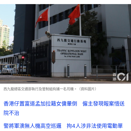
西九龍總區交通部執行及管制組拘捕一名司機。（資料圖片）
香港仔置富道孟加拉籍女傭暈倒 僱主發現報案惜送
院不治
警將軍澳無人機高空巡邏 拘4人涉非法使用電動單