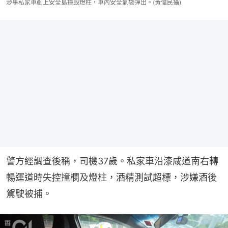
涉事私家車剷上安全島撞毀燈柱，車內安全氣袋彈出。(黃偉民攝)
警方經調查後稱，司機37歲。私家車沿漆咸道南右轉
暢運道時失控撞欄及燈柱，酒精測試超標，涉嫌酒後
駕駛被捕。