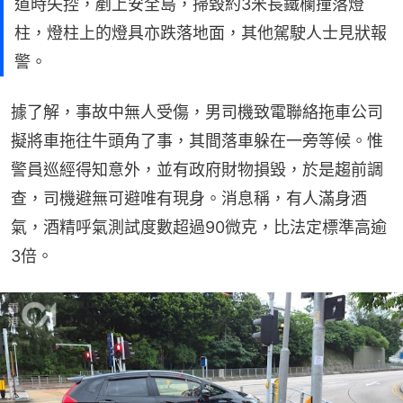
道時失控，剷上安全島，掃毀約3米長鐵欄撞落燈
柱，燈柱上的燈具亦跌落地面，其他駕駛人士見狀報
警。
據了解，事故中無人受傷，男司機致電聯絡拖車公司
擬將車拖往牛頭角了事，其間落車躲在一旁等候。惟
警員巡經得知意外，並有政府財物損毀，於是趨前調
查，司機避無可避唯有現身。消息稱，有人滿身酒
氣，酒精呼氣測試度數超過90微克，比法定標準高逾
3倍。