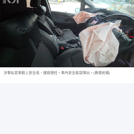
涉事私家車剷上安全島、撞毀燈柱。車內安全氣袋彈出。(黃偉民攝)