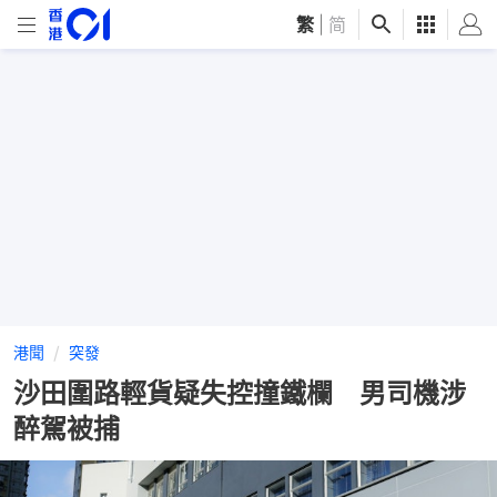
繁
|
简
港聞
突發
沙田圍路輕貨疑失控撞鐵欄 男司機涉
醉駕被捕