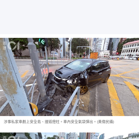
涉事私家車剷上安全島、撞毀燈柱。車內安全氣袋彈出。(黃偉民攝)