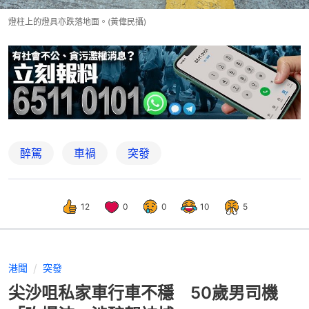
燈柱上的燈具亦跌落地面。(黃偉民攝)
醉駕
車禍
突發
12
0
0
10
5
港聞
突發
尖沙咀私家車行車不穩 50歲男司機