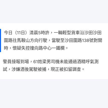
今日（11日）清晨5時許，一輛輕型貨車沿沙田沙田
圍路往馬鞍山方向行駛，當駛至沙田圍路138號對開
時，懷疑失控撞向路中心一鐵欄。
警員接報到場，61姓梁男司機未能通過酒精呼氣測
試，涉嫌酒後駕駛被捕，現正被扣留調查。