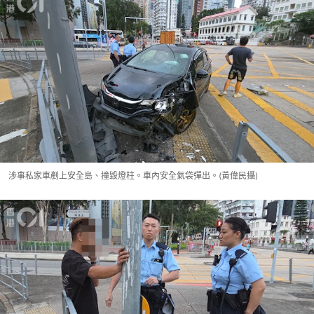
涉事私家車剷上安全島、撞毀燈柱。車內安全氣袋彈出。(黃偉民攝)