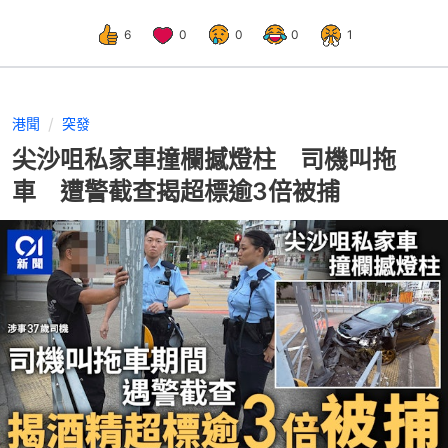
6
0
0
0
1
港聞
突發
尖沙咀私家車撞欄撼燈柱 司機叫拖
車 遭警截查揭超標逾3倍被捕