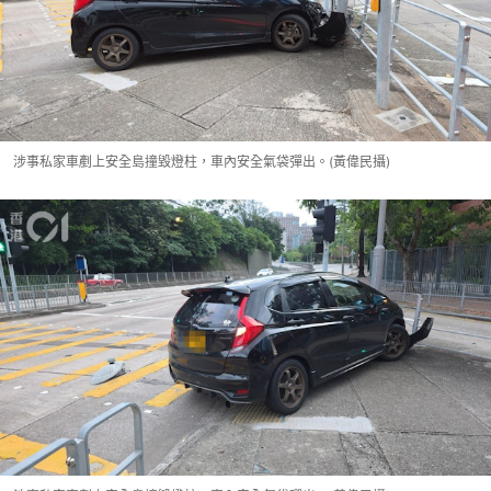
涉事私家車剷上安全島撞毀燈柱，車內安全氣袋彈出。(黃偉民攝)