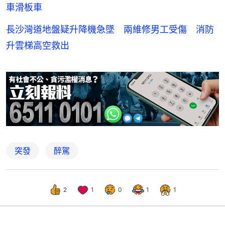
車滑板車
長沙灣道地盤疑升降機急墜 兩維修男工受傷 消防
升雲梯高空救出
突發
醉駕
2
1
0
1
1