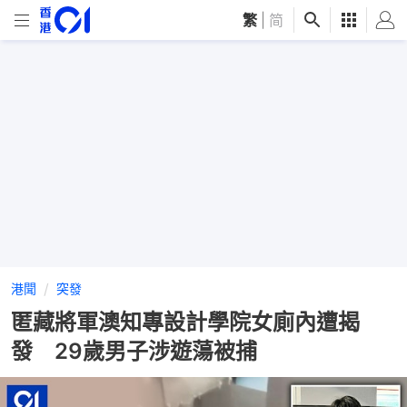
繁
|
简
港聞
突發
匿藏將軍澳知專設計學院女廁內遭揭
發 29歲男子涉遊蕩被捕