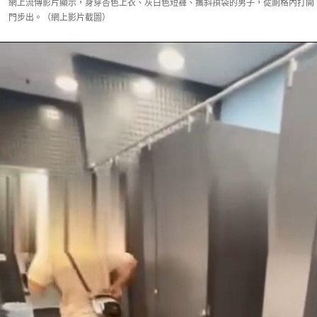
網上流傳影片顯示，身穿杏色上衣、灰白色短褲、攜斜孭袋的男子，從廁格內打開
門步出。（網上影片截圖）