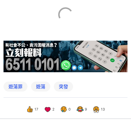
遊蕩罪
遊蕩
突發
17
2
0
9
13