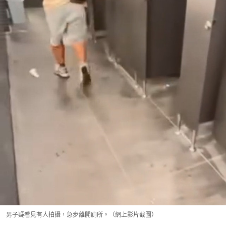
男子疑看見有人拍攝，急步離開廁所。（網上影片截圖）