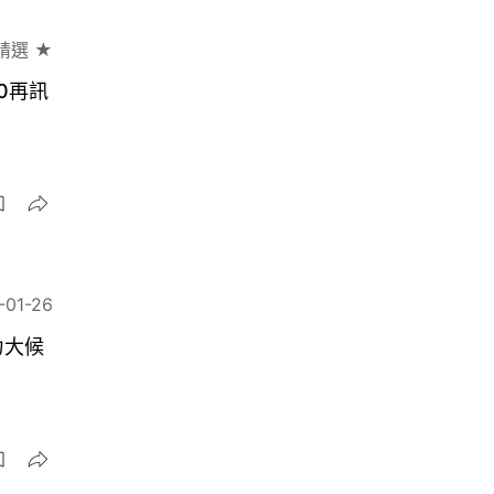
精選 ★
0再訊
-01-26
力大候