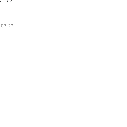
-07-23
精選 ★
紙被捕