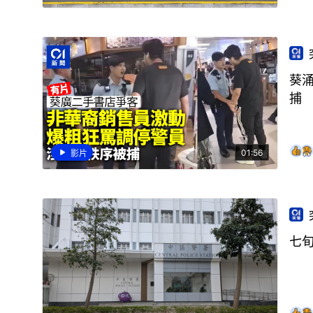
葵
捕
01:56
影片
七