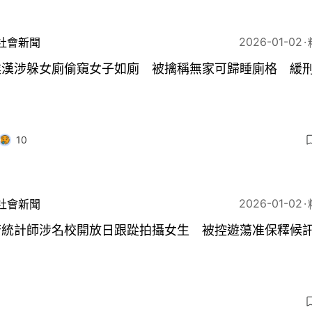
2026-01-02
社會新聞
業漢涉躲女廁偷窺女子如廁 被擒稱無家可歸睡廁格 緩刑
10
2026-01-02
社會新聞
府統計師涉名校開放日跟踨拍攝女生 被控遊蕩准保釋候
3