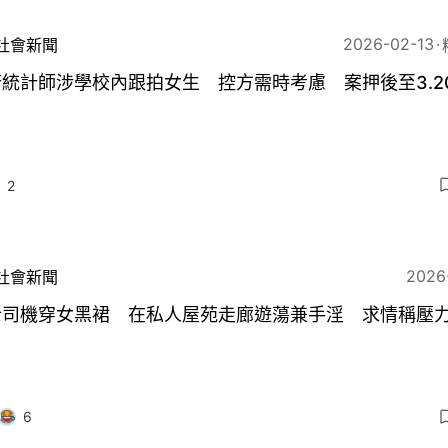
2026-02-13
社會新聞
統計師涉學校內跟拍女生 控方需時考慮 案押後至3.2
2
2026
社會新聞
士司機穿女黑裙 在私人屋苑走廊遊蕩兼手淫 求情稱壓
6