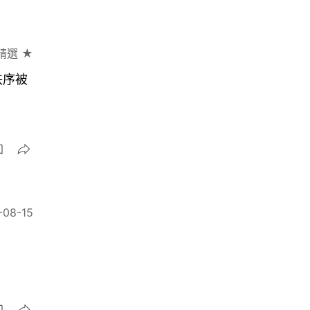
精選 ★
秩序被
-08-15