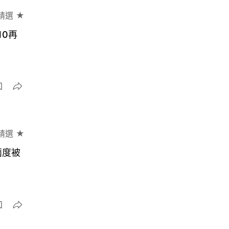
精選 ★
10再
精選 ★
兩度被