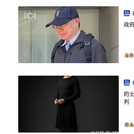
政府
的
判