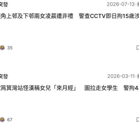
2026-07-13
突發
角上邨及下邨兩女凌晨遭非禮 警查CCTV即日拘15歲
35
2026-03-11
突發
鐵筲箕灣站怪漢稱女兒「來月經」 圖拉走女學生 警拘4
67