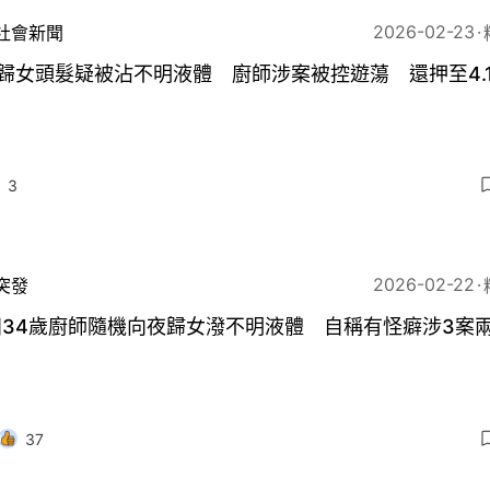
2026-02-23
社會新聞
歸女頭髮疑被沾不明液體 廚師涉案被控遊蕩 還押至4.
3
2026-02-22
突發
田34歲廚師隨機向夜歸女潑不明液體 自稱有怪癖涉3案
37