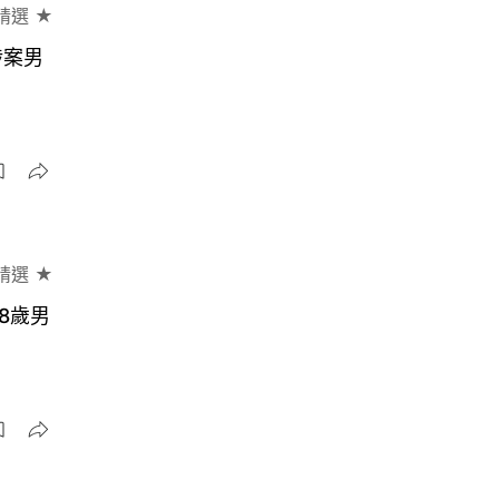
精選 ★
涉案男
精選 ★
8歲男