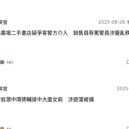
2025-08-28
突發
涌廣場二手書店疑爭客警方介入 銷售員辱罵警員涉擾亂
161
2025
突發
旬翁潛中環德輔道中大廈女廁 涉遊蕩被捕