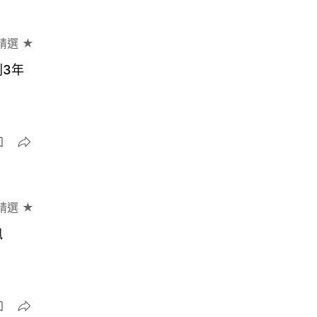
精選 ★
3年
精選 ★
訊