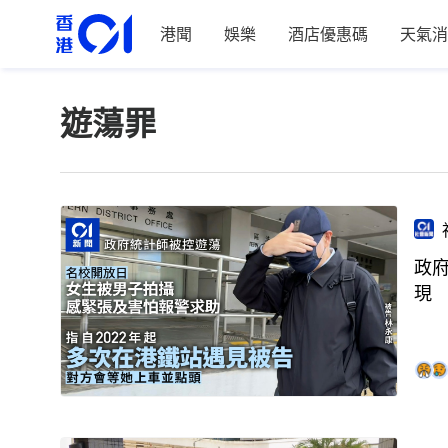
港聞
娛樂
酒店優惠碼
天氣消
遊蕩罪
政
現