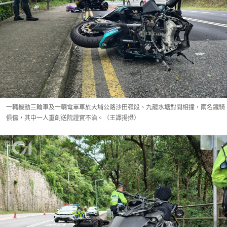
一輛機動三輪車及一輛電單車於大埔公路沙田嶺段、九龍水塘對開相撞，兩名鐵騎
俱傷，其中一人重創送院證實不治。（王譯揚攝）