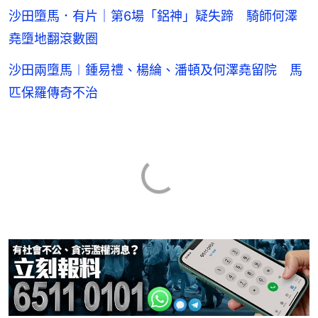
沙田墮馬．有片｜第6場「鋁神」疑失蹄 騎師何澤
堯墮地翻滾數圈
沙田兩墮馬︱鍾易禮、楊綸、潘頓及何澤堯留院 馬
匹保羅傳奇不治