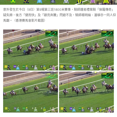
意外發生於今日（9日）第9場第三班1800米賽事，騎師鍾易禮策騎「保羅傳奇」
疑失蹄，後方「健而快」及「銀亮奔騰」閃避不及，騎師楊明綸、潘頓亦一同人仰
馬翻。（香港賽馬會影片截圖）