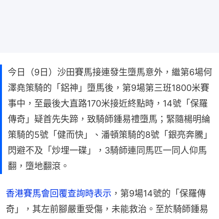
今日（9日）沙田賽馬接連發生墮馬意外，繼第6場何
澤堯策騎的「鋁神」墮馬後，第9場第三班1800米賽
事中，至最後大直路170米接近終點時，14號「保羅
傳奇」疑首先失蹄，致騎師鍾易禮墮馬；緊隨楊明綸
策騎的5號「健而快」、潘頓策騎的8號「銀亮奔騰」
閃避不及「炒埋一碟」，3騎師連同馬匹一同人仰馬
翻，墮地翻滾。
香港賽馬會回覆查詢時表示
，第9場14號的「保羅傳
奇」，其左前腳嚴重受傷，未能救治。至於騎師鍾易