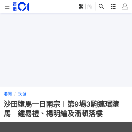
繁
|
简
港聞
突發
沙田墮馬一日兩宗︱第9場3駒連環墮
馬 鍾易禮、楊明綸及潘頓落樓