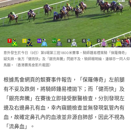
意外發生於今日（9日）第9場第三班1800米賽事，騎師鍾易禮策騎「保羅傳奇」
疑失蹄，後方「健而快」及「銀亮奔騰」閃避不及，騎師楊明綸、潘頓亦一同人仰
馬翻。（香港賽馬會影片截圖）
根據馬會網頁的競賽事件報告，「保羅傳奇」左前腿
有不妥及跌倒，將騎師鍾易禮拋下；而「健而快」及
「銀亮奔騰」在賽後立即接受獸醫檢查，分別發現左
邊及右邊鼻孔有血，幸內窺鏡檢查並無發現氣管內有
血，故確定鼻孔內的血液並非源自肺部，因此不視為
「流鼻血」。