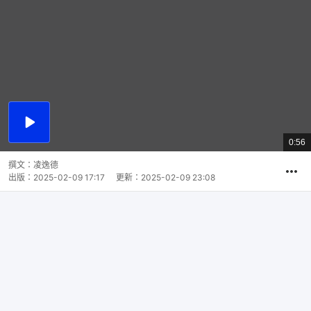
播
放
0:56
總
影
共
片
時
撰文：
凌逸德
間
出版：
2025-02-09 17:17
更新：
2025-02-09 23:08