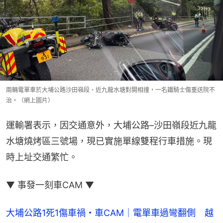
兩輛電單車於大埔公路沙田嶺段、近九龍水塘對開相撞，一名鐵騎士傷重送院不
治。（網上圖片）
運輸署表示，因交通意外，大埔公路–沙田嶺段近九龍
水塘燒烤區三號場，現已實施單線雙程行車措施。現
時上址交通繁忙。
▼ 事發一刻車CAM ▼
大埔公路1死1傷車禍・車CAM｜電單車過彎翻側　越