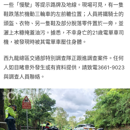
一些「慢駛」等提示路牌及地線。現場可見，有一隻
鞋跌落於機動三輪車的左前轆位置；人員將鐵騎士的
頭盔、衣物、另一隻鞋及部分脫落零件置於一旁，並
灑上木糠掩蓋油污。據悉，不幸身亡的21歲電單車司
機，被發現時被其電單車壓住身體。
西九龍總區交通部特別調查隊正跟進調查案件。任何
人如目睹意外發生或有資料提供，請致電3661-9023
與調查人員聯絡。