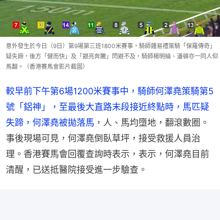
意外發生於今日（9日）第9場第三班1800米賽事，騎師鍾易禮策騎「保羅傳奇」
疑失蹄，後方「健而快」及「銀亮奔騰」閃避不及，騎師楊明綸、潘頓亦一同人仰
馬翻。（香港賽馬會影片截圖）
較早前下午第6場1200米賽事中，騎師何澤堯策騎第5
號「鋁神」，至最後大直路末段接近終點時，馬匹疑
失蹄，何澤堯被拋落馬
，人、馬均墮地，翻滾數圈。
事後現場可見，何澤堯倒臥草坪，接受救援人員治
理。香港賽馬會回覆查詢時表示，表示，何澤堯目前
清醒，已送抵醫院接受進一步驗查。