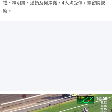
禮、楊明綸、潘頓及何澤堯，4人均受傷，需留院觀
察。