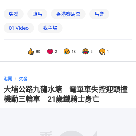
突發
墮馬
香港賽馬會
馬會
01 Video
我主場
60
2
13
5
1
港聞
突發
大埔公路九龍水塘 電單車失控迎頭撞
機動三輪車 21歲鐵騎士身亡