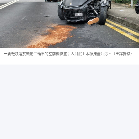
一隻鞋跌落於機動三輪車的左前轆位置；人員灑上木糠掩蓋油污。（王譯揚攝）