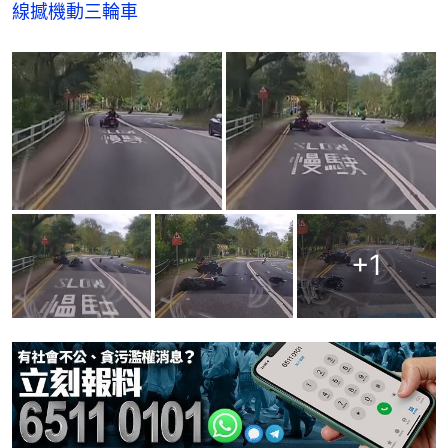
線撼機動三輪車
+
1