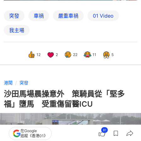
突發
車禍
嚴重車禍
01 Video
我主場
12
2
22
11
5
港聞
突發
沙田馬場晨操意外 策騎員從「堅多
福」墮馬 受重傷留醫ICU
81
在Google
追蹤《香港01》