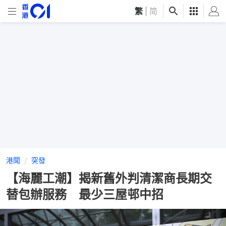
繁
|
简
港聞
突發
【海麗工潮】揭新舊外判清潔商長期交
替包辦服務 最少三屋邨中招