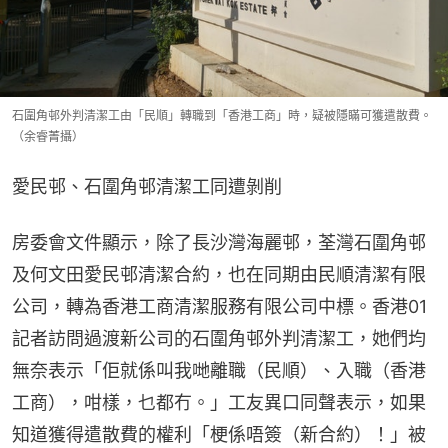
石圍角邨外判清潔工由「民順」轉職到「香港工商」時，疑被隱瞞可獲遣散費。
（余睿菁攝）
愛民邨、石圍角邨清潔工同遭剝削
房委會文件顯示，除了長沙灣海麗邨，荃灣石圍角邨
及何文田愛民邨清潔合約，也在同期由民順清潔有限
公司，轉為香港工商清潔服務有限公司中標。香港01
記者訪問過渡新公司的石圍角邨外判清潔工，她們均
無奈表示「佢就係叫我哋離職（民順）、入職（香港
工商），咁樣，乜都冇。」工友異口同聲表示，如果
知道獲得遣散費的權利「梗係唔簽（新合約）！」被