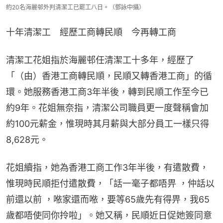
約20名海麗邨外判清潔工已罷工八日。（鄧詠中攝）
十年清潔工　經歷工商轉民順　今再轉工商
清潔工花姐指於海麗邨任清潔工十多年，經歷了
「（由）香港工商轉民順，民順又轉香港工商」的循
環。她服務香港工商3年半後，轉到民順工作至今已
約9年。花姐無奈指，清潔公司職員更一度聲稱會加
約100元薪金，惟現時其月薪與大部分員工一樣只得
8,628元。
花姐續指，她為香港工商工作3年半後，有遣散費，
惟現時民順拒付遣散費，「話一毫子都唔畀 ，仲話以
前還以前 ，𠵱家還而𠵱，要等65歲先有得畀，我65
歲都唔使同你拎啦」。她又稱，民順近日促她簽同意