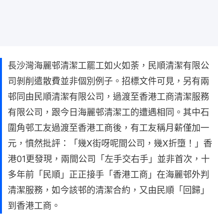
長沙灣海麗邨清潔工罷工如火如荼，民順清潔有限公
司剝削遣散費並非個別例子。招標文件可見，另有兩
邨同由民順清潔有限公司，過渡至香港工商清潔服務
有限公司，跟今日海麗邨清潔工的遭遇相同。其中石
圍角邨工友過渡至香港工商後，有工友稱月薪僅加一
元，憤然批評：「幾X街呀呢間公司，幾X折墮！」香
港01更發現，兩間公司「左手交右手」並非首次，十
多年前「民順」正正接手「香港工商」在海麗邨外判
清潔服務，如今該邨的清潔合約，又由民順「回歸」
到香港工商。