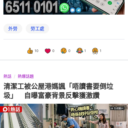
外勞
勞工處
10
0
0
1
1
熱話
熱爆話題
清潔工被公屋港媽諷「唔讀書要倒垃
圾」 自曝富豪背景反擊獲激讚