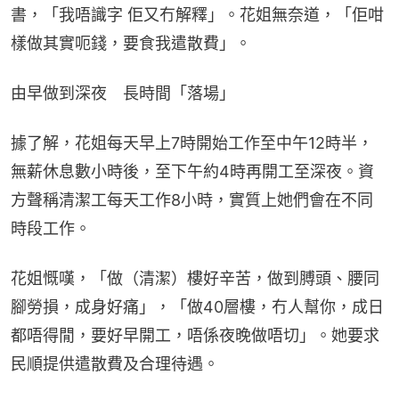
書，「我唔識字 佢又冇解釋」。花姐無奈道，「佢咁
樣做其實呃錢，要食我遣散費」。
由早做到深夜　長時間「落場」
據了解，花姐每天早上7時開始工作至中午12時半，
無薪休息數小時後，至下午約4時再開工至深夜。資
方聲稱清潔工每天工作8小時，實質上她們會在不同
時段工作。
花姐慨嘆，「做（清潔）樓好辛苦，做到膊頭、腰同
腳勞損，成身好痛」，「做40層樓，冇人幫你，成日
都唔得閒，要好早開工，唔係夜晚做唔切」。她要求
民順提供遣散費及合理待遇。