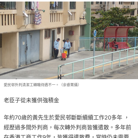
愛民邨外判清潔工轉職待遇不一。（余睿菁攝）
老臣子從未獲供強積金
年約70歲的黃先生於愛民邨斷斷續續工作20多年 ，
經歷過多間外判商，每次轉外判商皆獲遣散。多年前
在香港工商工作9年，皆獲得遣散費，當時仍未需要