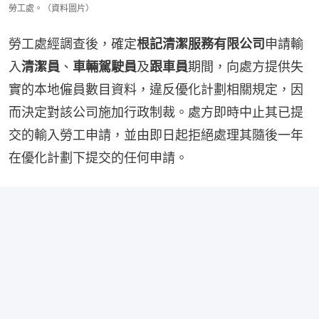
勞工處。（資料圖片）
勞工處經調查後，確定
根記清潔服務有限公司
申請輸
入
清潔員
、
車輛駕駛員
及
跟車員
期間，向處方提供失
實的本地僱員數目資料，違反優化計劃相關規定，因
而決定對該公司施加行政制裁。處方即時中止其已提
交的輸入勞工申請，並由即日起拒絕處理其隨後一年
在優化計劃下提交的任何申請。