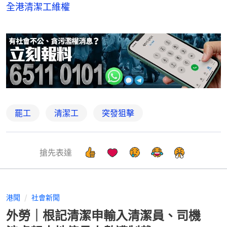
全港清潔工維權
罷工
清潔工
突發狙擊
搶先表達
港聞
社會新聞
外勞｜根記清潔申輸入清潔員、司機