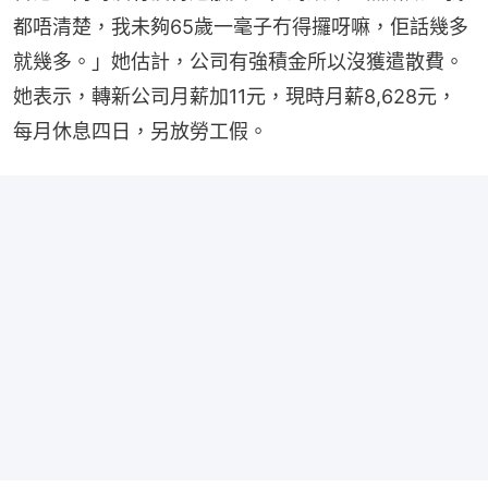
都唔清楚，我未夠65歲一毫子冇得攞呀嘛，佢話幾多
就幾多。」她估計，公司有強積金所以沒獲遣散費。
她表示，轉新公司月薪加11元，現時月薪8,628元，
每月休息四日，另放勞工假。