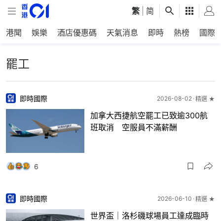
繁
|
简
港聞
娛樂
酒店優惠碼
天氣消息
即時
熱榜
國際
罷工
即時國際
2026-08-02
精選 ★
加拿大西捷航空罷工已致逾300航
班取消 空服員不滿薪酬
6
即時國際
2026-06-10
精選 ★
世界盃｜洛杉磯球場員工達成臨時