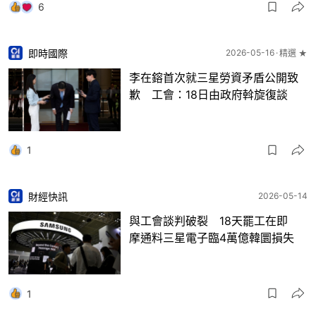
6
即時國際
2026-05-16
精選 ★
李在鎔首次就三星勞資矛盾公開致
歉 工會：18日由政府斡旋復談
1
財經快訊
2026-05-14
與工會談判破裂 18天罷工在即
摩通料三星電子臨4萬億韓圜損失
1