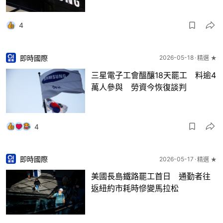
4
即時國際
2026-05-18
精選 ★
三星電子工會醞釀18天罷工 料逾4
萬人參與 勞資今恢復談判
4
即時國際
2026-05-17
精選 ★
美國長島鐵路罷工首日 通勤者往
返紐約市耗時慘變馬拉松