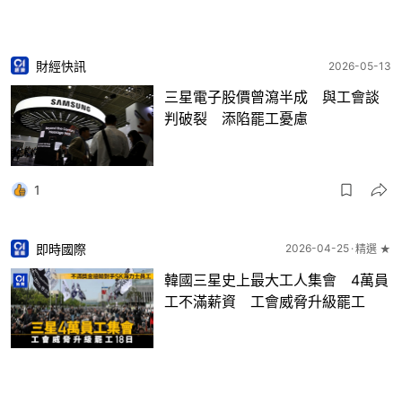
財經快訊
2026-05-13
三星電子股價曾瀉半成 與工會談
判破裂 添陷罷工憂慮
1
即時國際
2026-04-25
精選 ★
韓國三星史上最大工人集會 4萬員
工不滿薪資 工會威脅升級罷工
23