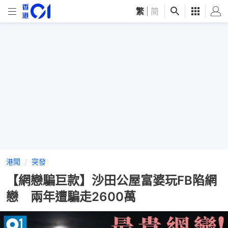
繁
|
简
港聞
突發
【網戀騙巨款】沙田公屋富婆玩FB陷網
戀 兩年遭騙走2600萬