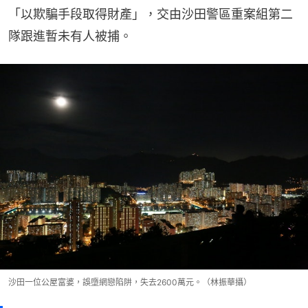
「以欺騙手段取得財產」，交由沙田警區重案組第二
隊跟進暫未有人被捕。
沙田一位公屋富婆，誤墮網戀陷阱，失去2600萬元。（林振華攝）