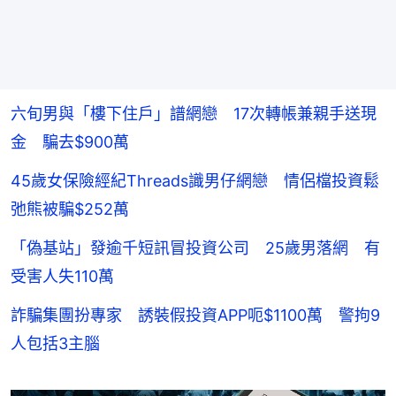
六旬男與「樓下住戶」譜網戀 17次轉帳兼親手送現
金 騙去$900萬
45歲女保險經紀Threads識男仔網戀 情侶檔投資鬆
弛熊被騙$252萬
「偽基站」發逾千短訊冒投資公司 25歲男落網 有
受害人失110萬
詐騙集團扮專家 誘裝假投資APP呃$1100萬 警拘9
人包括3主腦