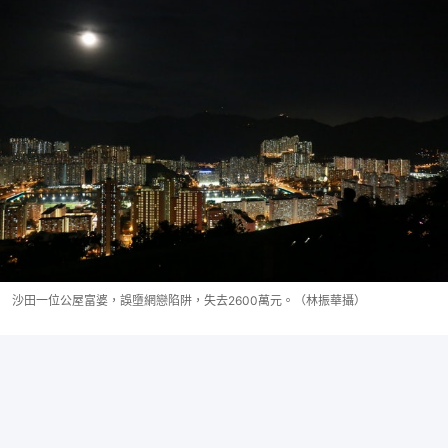
沙田一位公屋富婆，誤墮網戀陷阱，失去2600萬元。（林振華攝）