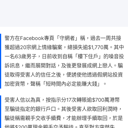
警方在Facebook專頁「守網者」稱，過去一周共接
獲超過20宗網上情緣騙案，總損失逾$1,770萬。其中
一名63歲男子，日前收到自稱「樓下住戶」的噪音投
訴訊息，繼而展開對話，及後更發展成網上戀人。騙
徒取得受害人的信任之後，便誘使他透過假網站投資
加密貨幣，聲稱「短時間內必定能賺大錢」。
受害人信以為真，按指示分17次轉賬逾$700萬港幣
至騙徒指定的銀行戶口。其後受害人欲取回利潤時，
騙徒稱需親手交收手續費，才能辦理手續取回，於是
他將$200萬現金親手交予騙徒。直至對方突然失