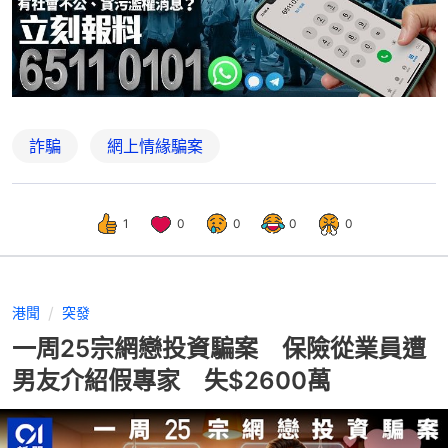
詐騙
網上情緣騙案
1
0
0
0
0
港聞
突發
一周25宗網戀投資騙案 保險從業員遭
男友介紹假專家 失$2600萬