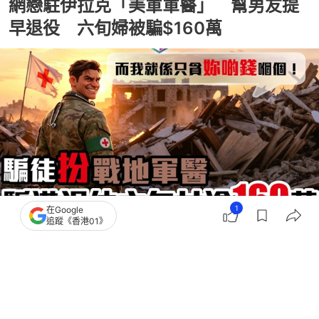
網戀駐伊拉克「美軍軍醫」 幫男友提
早退役 六旬婦被騙$160萬
1
在Google
追蹤《香港01》
撰文：
凌逸德
出版：
2026-06-12 11:29
更新：
2026-06-12 18:31