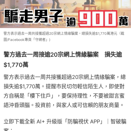
警方表示過去一周共接獲超過20宗網上情緣騙案，總損失逾$1,770萬港元（截
圖/Facebook專頁「守網者」)
警方過去一周接逾20宗網上情緣騙案 損失逾
$1,770萬
警方表示過去一周共接獲超過20宗網上情緣騙案，總
損失逾$1,770萬。提醒市民切勿輕信陌生人，即使對
方自稱是「樓下住戶」，要保持理性，不要被甜言蜜
語沖昏頭腦。投資前，與家人或可信賴的朋友商量。
立即下載全新 AI+ 升級版「防騙視伏 APP」｜智破騙
案：