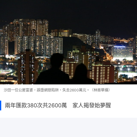
沙田一位公屋富婆，誤墮網戀陷阱，失去2600萬元。（林振華攝）
兩年匯款380次共2600萬 家人揭發始夢醒