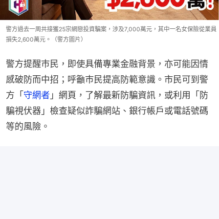
警方過去一周共接獲25宗網戀投資騙案，涉及7,000萬元，其中一名女保險從業員
損失2,600萬元。（警方圖片）
警方提醒巿民，即使具備專業金融背景，亦可能因情
感破防而中招；呼籲巿民提高防範意識。市民可到警
方「
守網者
」網頁，了解最新防騙資訊，或利用「防
騙視伏器」檢查疑似詐騙網站、銀行帳戶或電話號碼
等的風險。