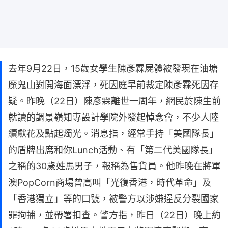
去年9月22日，15歲女學生陳彥霖屍體被發現在油塘
魔鬼山對開海面漂浮，死因庭早前裁定陳彥霖死因存
疑。昨晚（22日）陳彥霖離世一周年，網民於陳生前
就讀的調景嶺知專設計學院外發起悼念會，不少人陸
續獻花及點起燭光。消息指，經常手持「美國隊長」
的盾牌出席和你Lunch活動、有「第二代美國隊長」
之稱的30歲姓馬男子，報稱為售貨員。他昨晚在將軍
澳PopCorn商場曾高叫「光復香港，時代革命」及
「香港獨立」等的口號，被警方以涉嫌違反分裂國家
罪拘捕，並帶署扣查。警方指，昨日（22日）晚上約