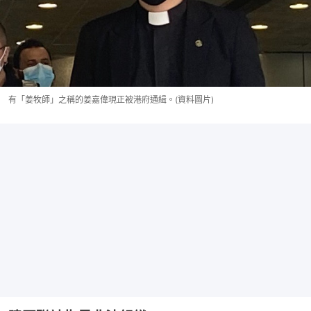
有「姜牧師」之稱的姜嘉偉現正被港府通緝。(資料圖片)