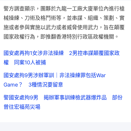
警方調查顯示，團夥於九龍一工廠大廈單位內進行槍
械操練、刀術及格鬥術等，並串謀、組織、策劃、實
施或者參與實施以武力或者威脅使用武力，旨在顛覆
國家政權行為，即推翻香港特別行政區政權機關。
國安處再拘1女涉非法操練 2男控串謀顛覆國家政
權 同案10人被捕
國安處拘9男涉辦軍訓｜非法操練罪包括War
Game？ 3種情況要留意
警國安處拘9男 揭辦軍事訓練檢武器爆炸品 部份
曾往宏福苑災場