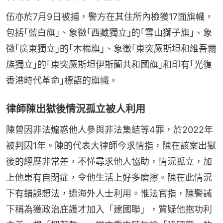
伍亦於7月9日被捕，警方在其住所內檢獲17面旗幟，
包括｢藍⽩旗｣、象徴｢⻄藏獨立｣的｢雪⼭獅⼦旗｣、象
徴｢廣東獨立｣的｢⽊棉旗｣、象徵｢東突厥斯坦和維吾爾
族獨立｣的｢東突厥斯坦伊斯蘭共和國旗｣和印有｢光復
香港時代⾰命｣標語的旗幟。
律師陳出獄後情況孤立被人利用
陳曾因非法煽惑他人參與非法集結等4罪，於2022年
被判囚1年。陳的代表大律師今求情指，陳在該案出獄
後的經歷非常差，不懂尋求他人協助，情況孤立，加
上他患有自閉症，令他生活上好多磨擦。陳在此情況
下有錯誤想法，遭海外人士利用。惟法官指，陳警誡
下稱為獲政治庇護才加入「建國聯」，質疑他抱功利