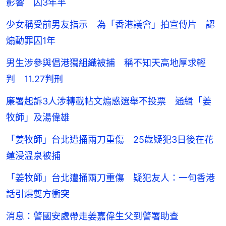
影響 囚3年半
少女稱受前男友指示 為「香港議會」拍宣傳片 認
煽動罪囚1年
男生涉參與倡港獨組織被捕 稱不知天高地厚求輕
判 11.27判刑
廉署起訴3人涉轉載帖文煽惑選舉不投票 通緝「姜
牧師」及湯偉雄
「姜牧師」台北遭捅兩刀重傷 25歲疑犯3日後在花
蓮浸溫泉被捕
「姜牧師」台北遭捅兩刀重傷 疑犯友人：一句香港
話引爆雙方衝突
消息：警國安處帶走姜嘉偉生父到警署助查