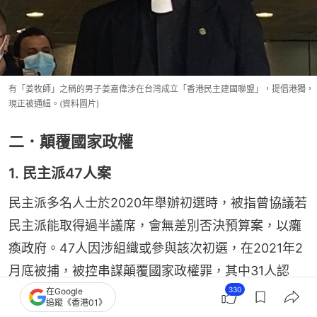
有「姜牧師」之稱的男子姜嘉偉涉在台灣成立「香港民主建國聯盟」，提倡港獨，
現正被通緝。(資料圖片)
二．顛覆國家政權
1. 民主派47人案
民主派多名人士於2020年舉辦初選時，被指曾協議若
民主派能取得過半議席，會無差別否決預算案，以癱
瘓政府。47人因涉組織或參與該次初選，在2021年2
月底被捕，被控串謀顛覆國家政權罪，其中31人認
330
罪，不認罪的16人中，有14名被裁定罪成，最終45人
在Google
追蹤《香港01》
有罪，他們在2024年11月被判囚4年2個月至10年不