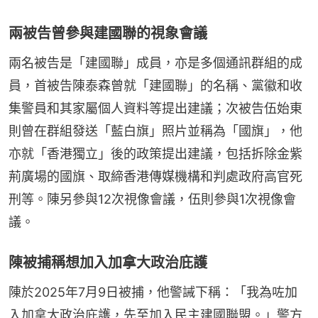
兩被告曾參與建國聯的視象會議
兩名被告是「建國聯」成員，亦是多個通訊群組的成
員，首被告陳泰森曾就「建國聯」的名稱、黨徽和收
集警員和其家屬個人資料等提出建議；次被告伍始東
則曾在群組發送「藍白旗」照片並稱為「國旗」，他
亦就「香港獨立」後的政策提出建議，包括拆除金紫
荊廣場的國旗、取締香港傳媒機構和判處政府高官死
刑等。陳另參與12次視像會議，伍則參與1次視像會
議。
陳被捕稱想加入加拿大政治庇護
陳於2025年7月9日被捕，他警誡下稱：「我為咗加
入加拿大政治庇護，先至加入民主建國聯盟。」警方