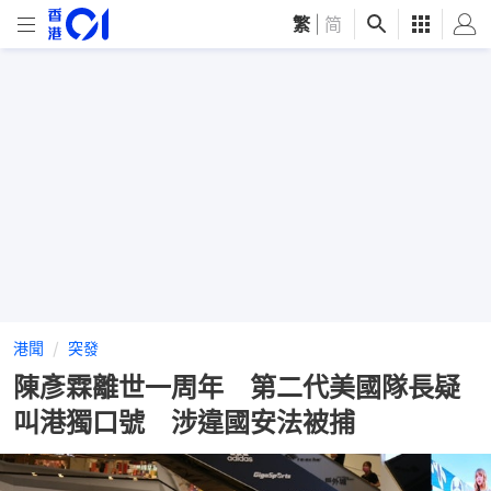
繁
|
简
港聞
突發
陳彥霖離世一周年 第二代美國隊長疑
叫港獨口號 涉違國安法被捕