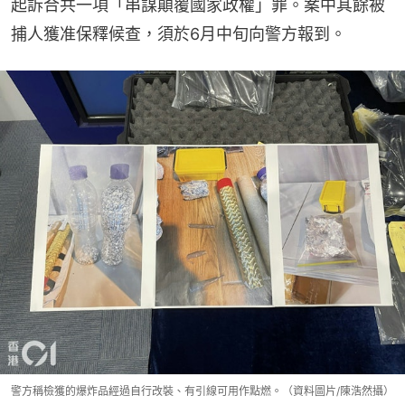
起訴合共一項「串謀顛覆國家政權」罪。案中其餘被
捕人獲准保釋候查，須於6月中旬向警方報到。
警方稱檢獲的爆炸品經過自行改裝、有引線可用作點燃。（資料圖片/陳浩然攝）