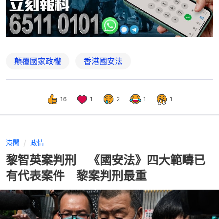
顛覆國家政權
香港國安法
16
1
2
1
1
港聞
政情
黎智英案判刑 《國安法》四大範疇已
有代表案件 黎案判刑最重