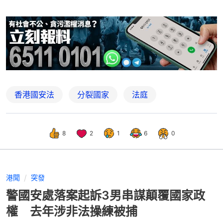
香港國安法
分裂國家
法庭
8
2
1
6
0
港聞
突發
警國安處落案起訴3男串謀顛覆國家政
權 去年涉非法操練被捕