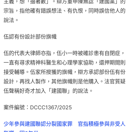
主義，想「搵著數」。辯方重申陳無諗「建國黨」的
宗旨，指他確有錯誤想法、有仇恨，同時誤信他人的
說法。
伍認有份設計部份旗幟
伍的代表大律師亦指，伍小一時被確診患有自閉症，
一直有尋求精神科醫生和心理學家協助，還押期間則
接受輔導。伍家所搜獲的旗幟，辯方承認部份伍有份
設計，再找人製作，其他旗幟則是他購入。法官質疑
伍聲稱好奇才加入「建國聯」的說法。
案件編號：DCCC1367/2025
少年參與建國聯認分裂國家罪 官指積極參與非受人