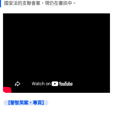
國安法的支聯會案，現仍在審訊中。
【黎智英案・專頁】