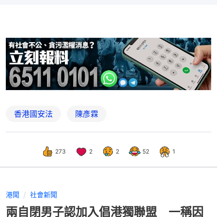
香港國安法
陳彥霖
273
2
2
52
1
港聞
社會新聞
兩自閉男子認加入倡港獨聯盟 一稱因