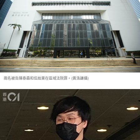
兩名被告陳泰森和伍始東在區域法院罪。(黃浩謙攝)