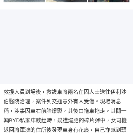
救援人員到場後，救護車將兩名在囚人士送往伊利沙
伯醫院治理，案件列交通意外有人受傷。現場消息
稱，涉事囚車右前胎爆裂，其後由拖車拖走。其間一
輛BYD私家車駛經時，疑遭爆胎的碎片彈中，女司機
返回將軍澳的住所後發現車身有花痕，自己亦感到頭