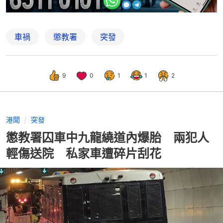
車禍
懲教署
突發
9
0
1
1
2
港聞
突發
懲教署囚車中九龍繞道內爆胎 兩犯人
輕傷送院 私家車遭碎片刮花