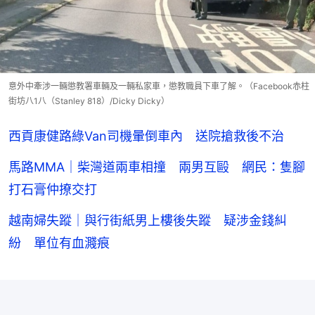
意外中牽涉一輛懲教署車輛及一輛私家車，懲教職員下車了解。（Facebook赤柱
街坊八1八（Stanley 818）/Dicky Dicky）
西貢康健路綠Van司機暈倒車內 送院搶救後不治
馬路MMA｜柴灣道兩車相撞 兩男互毆 網民：隻腳
打石膏仲撩交打
越南婦失蹤｜與行街紙男上樓後失蹤 疑涉金錢糾
紛 單位有血濺痕