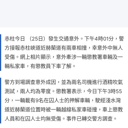
赤柱今日 （25日）發生交通意外。下午4時01分，警
方接報赤柱峽道近赫蘭道有兩車相撞，幸意外中無人
受傷。網上相片顯示，意外牽涉一輛懲教署車輛及一
輛私家車，有懲教員下車了解。
警方到場調查意外成因，並為兩名司機進行酒精吹氣
測試，兩人均為零度。懲教署表示，今日下午3時55
分，一輛載有9名在囚人士的押解車輛，駛經淺水灣
道近赫蘭道位置時被一輛越線私家車碰撞，車上懲教
人員和在囚人士均無受傷。事件已轉交警方調查。