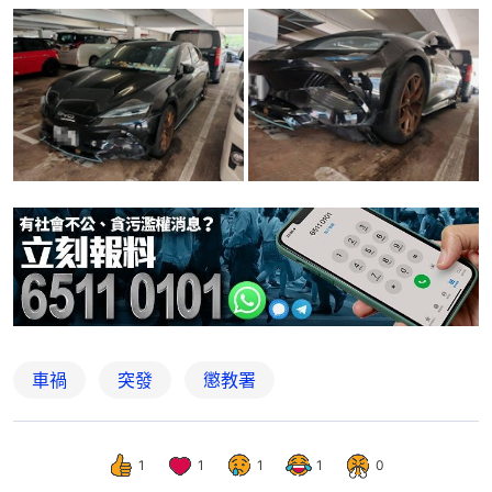
車禍
突發
懲教署
1
1
1
1
0