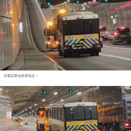
涉事囚車由拖車拖走。