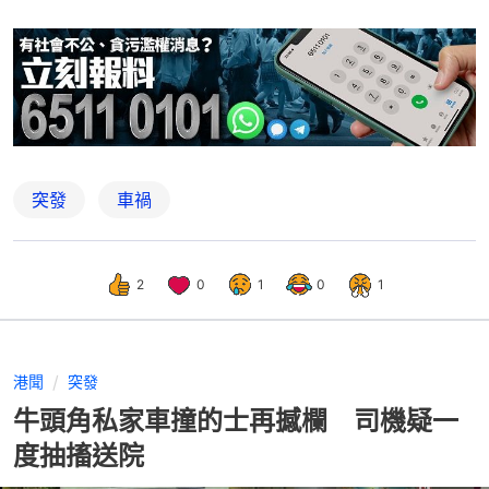
突發
車禍
2
0
1
0
1
港聞
突發
牛頭角私家車撞的士再撼欄 司機疑一
度抽搐送院