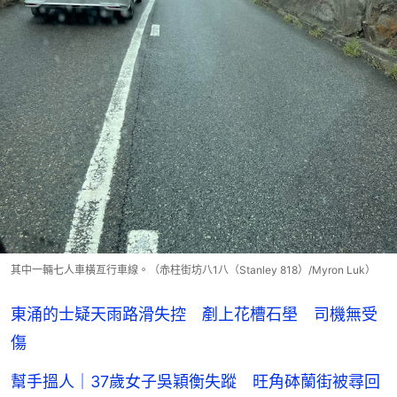
其中一輛七人車橫亙行車線。（赤柱街坊八1八（Stanley 818）/Myron Luk）
東涌的士疑天雨路滑失控 剷上花槽石壆 司機無受
傷
幫手搵人｜37歲女子吳穎衡失蹤 旺角砵蘭街被尋回