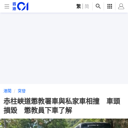
繁
|
简
港聞
突發
赤柱峽道懲教署車與私家車相撞 車頭
損毀 懲教員下車了解