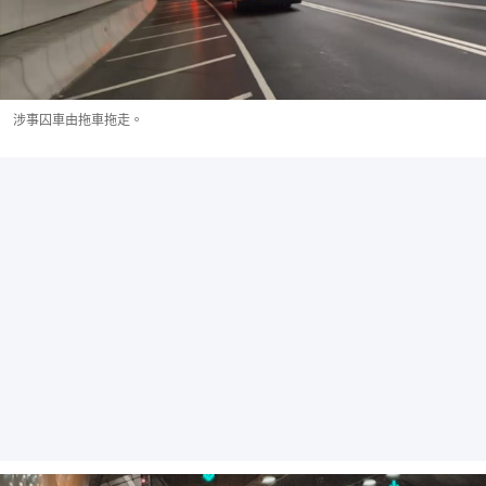
涉事囚車由拖車拖走。