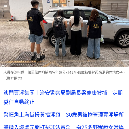
人員在沙咀道一個單位內拘捕兩名年齡分別42至45歲持雙程證來港的內地女子。
（警方提供）
澳門賣淫集團｜治安警察局副局長梁慶康被捕 定期
委任自動終止
警旺角上海街掃黃搗淫窟 30歲男被控管理賣淫場所
警聯入境處元朗打擊非法賣淫 拘25名雙程證女涉違