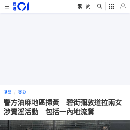
繁
|
简
港聞
突發
警方油麻地區掃黃 碧街彌敦道拉兩女
涉賣淫活動 包括一內地流鶯