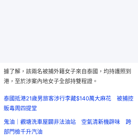
據了解，該兩名被捕外籍女子來自泰國，均持護照到
港，至於涉案內地女子全部持雙程證。
泰國抵港21歲男旅客涉行李藏$140萬大麻花 被捕控
販毒周四提堂
鬼油｜觀塘洗車屋闢非法油站 空氣清新機辟味 跨
部門檢千升汽油