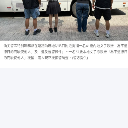
油尖警區特別職務隊在港鐵油麻地站站口附近拘捕一名41歲內地女子涉嫌「為不道
德目的而唆使他人」及「違反逗留條件」。一名57歲本地女子亦涉嫌「為不道德目
的而唆使他人」被捕，兩人現正被扣留調查。(警方提供)