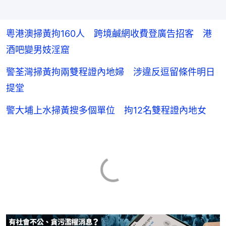
粵港澳掃黃拘160人 跨境鹹網收費登廣告招客 港
酒吧變男妓淫窟
警荃灣掃黃拘兩雙程證內地婦 涉違反逗留條件明日
提堂
警大埔上水掃黃搜多個單位 拘12名雙程證內地女