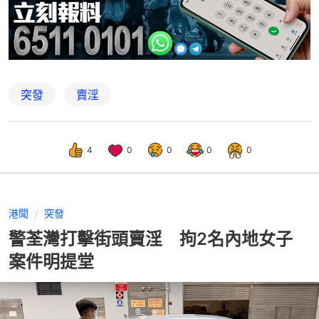
突發
賣淫
4
0
0
0
0
港聞
突發
警荃灣打擊街頭賣淫 拘2名內地女子
案件明提堂