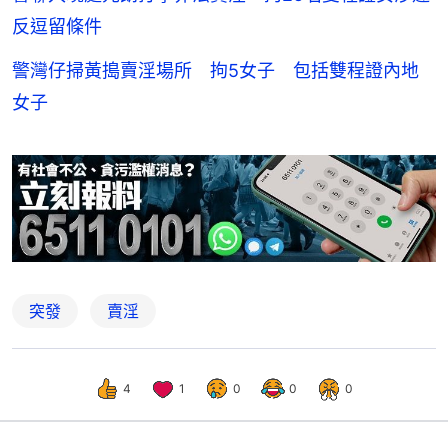
反逗留條件
警灣仔掃黃搗賣淫場所 拘5女子 包括雙程證內地
女子
突發
賣淫
4
1
0
0
0