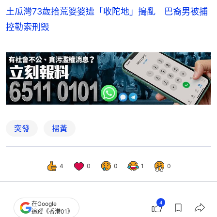
土瓜灣73歲拾荒婆婆遭「收陀地」搗亂 巴裔男被捕
控勒索刑毁
突發
掃黃
4
0
0
1
0
4
在Google
港聞
突發
追蹤《香港01》