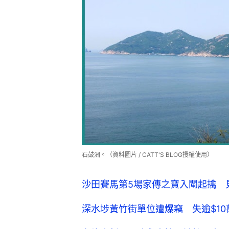
石鼓洲。（資料圖片 / CATT'S BLOG授權使用）
沙田賽馬第5場家傳之寶入閘起擒 
深水埗黃竹街單位遭爆竊 失逾$1