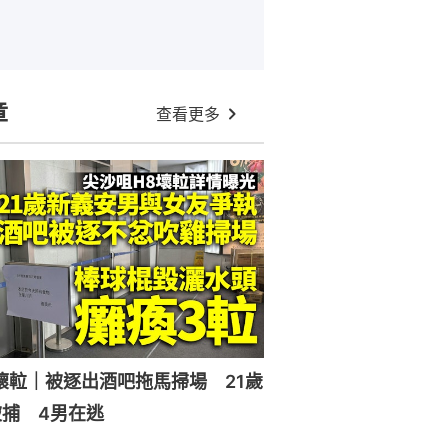
章
查看更多
壞𨋢｜被逐出酒吧拖馬掃場 21歲
捕 4男在逃