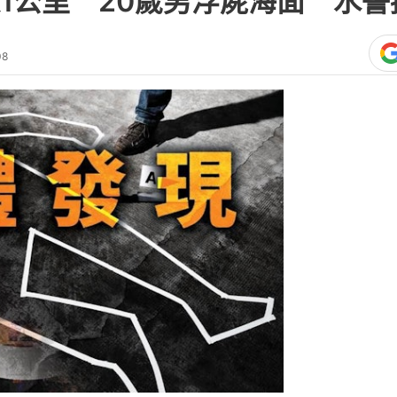
1公里 20歲男浮屍海面 水警
08