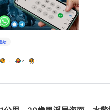
遇溺
32
2
3