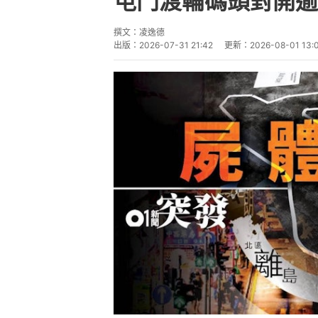
屯門渡輪碼頭對開逾
撰文：
凌逸德
出版：
2026-07-31 21:42
更新：
2026-08-01 13: