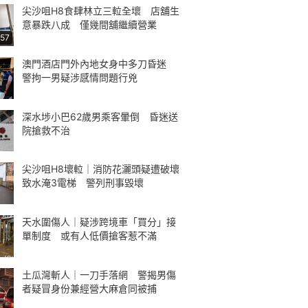
尖沙咀H8食肆林立三𨋢全壞 店舖生
意暴跌八成 僅幾間舖繼續營業
:57
澳門酒店門外內地女身中多刀昏迷
警拘一男疑涉感情問題行兇
深水埗小巴62歲男乘客暈倒 昏迷送
院搶救不治
尖沙咀H8壞𨋢｜消防花灑頭疑遭破壞
致水淹3電梯 警列刑事毀壞
天水圍傷人｜疑涉跨境車「買分」接
單制度 或有人低價搶客惹不滿
土瓜灣斬人｜一刀手落網 警揭男傷
者疑冒身份兼經營大麻倉同被捕