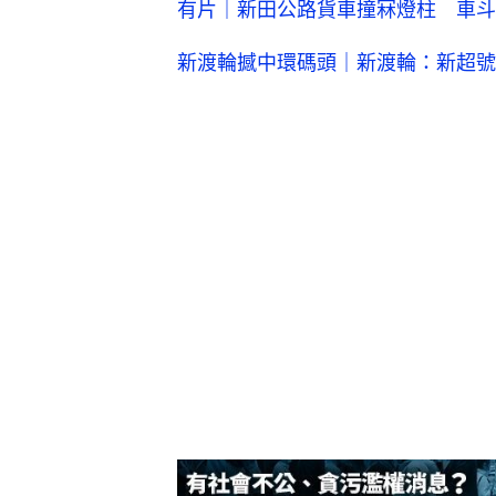
有片｜新田公路貨車撞冧燈柱 車斗
新渡輪撼中環碼頭｜新渡輪：新超號