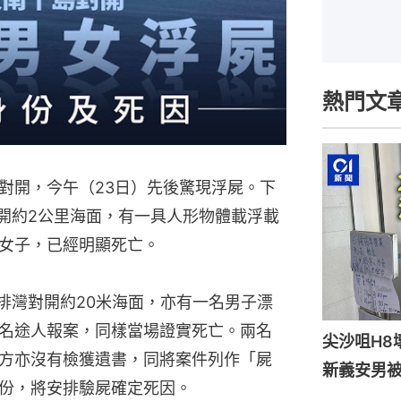
熱門文
對開，今午（23日）先後驚現浮屍。下
對開約2公里海面，有一具人形物體載浮載
女子，已經明顯死亡。
排灣對開約20米海面，亦有一名男子漂
名途人報案，同樣當場證實死亡。兩名
尖沙咀H8
方亦沒有檢獲遺書，同將案件列作「屍
新義安男被
份，將安排驗屍確定死因。