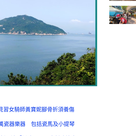
見習女騎師黃寶妮腳骨折須養傷
0萬瓷器樂器 包括瓷馬及小提琴