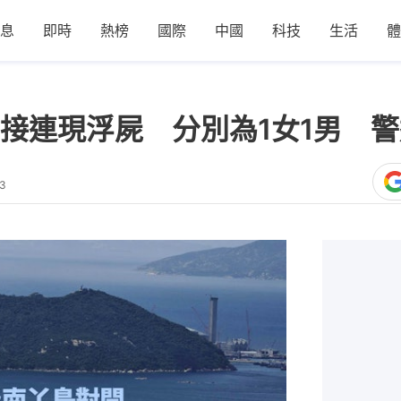
息
即時
熱榜
國際
中國
科技
生活
體
接連現浮屍 分別為1女1男 
33