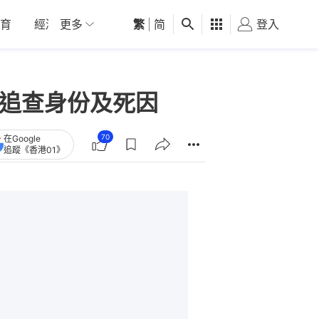
育
經濟
更多
01深圳
繁
觀點
|
简
健康
好食玩飛
登入
女
警追查身份及死因
70
在Google
追蹤《香港01》