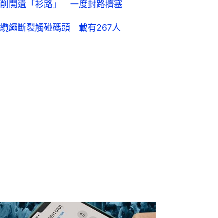
削開遺「衫路」 一度封路擠塞
纜繩斷裂觸碰碼頭 載有267人