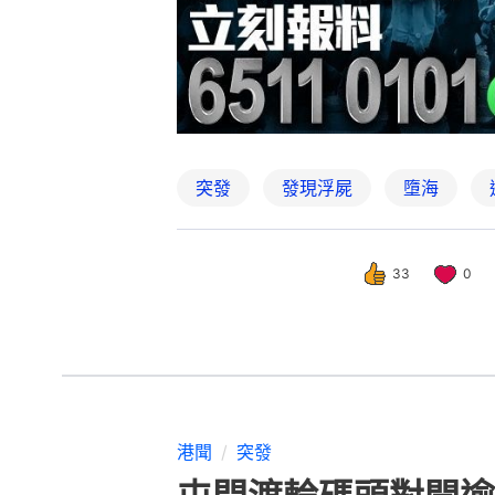
突發
發現浮屍
墮海
33
0
港聞
突發