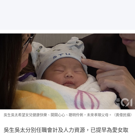
吳生吳太希望女兒健康快樂、開開心心、聰明伶俐，未來孝順父母。（黃偉民攝）
吳生吳太分別任職會計及人力資源，已提早為愛女取