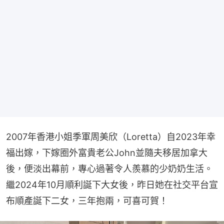
2007年香港小姐季軍周美欣（Loretta）自2023年幸
福出嫁，下嫁圈外富貴老公John並隨夫移居加拿大
後，便淡出幕前，專心過著令人羨慕的少奶奶生活。
繼2024年10月順利誕下大女後，昨日她在社交平台宣
布順產誕下二女，三年抱兩，可喜可賀！