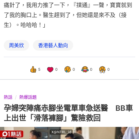
痛針了，我用力推了一下，『撲通』一聲，寶寶就到
了我的胸口上。醫生趕到了，但她還是來不及（接
生）。哈哈哈！」
周美欣
香港藝人動向
5
0
0
0
0
熱話
熱爆話題
孕婦突陣痛赤腳坐電單車急送醫 BB車
上出世「滑落褲腳」驚險救回