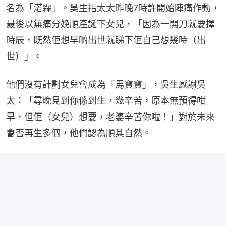
名為「渃霖」。吳生指太太昨晚7時許開始陣痛作動，
最後以無痛分娩順產誕下女兒，「因為一開刀就要擇
時辰，既然佢想早啲出世就睇下佢自己想幾時（出
世）」。
他們沒有計劃女兒會成為「馬寶寶」，吳生感謝吳
太：「尋晚見到你係到生，幾辛苦，原本無預得咁
早，但佢（女兒）想要，老婆辛苦你啦！」對於未來
會否再生多個，他們認為順其自然。