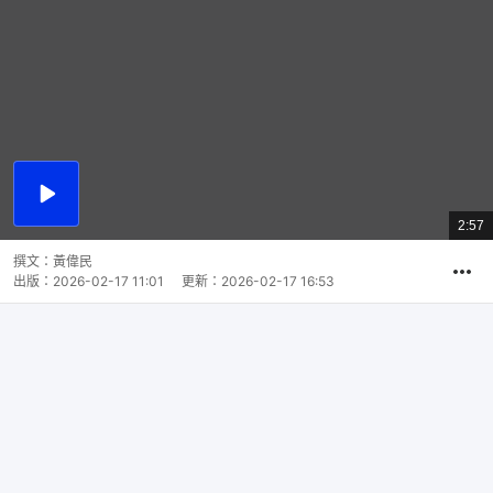
播
放
2:57
總
影
共
片
時
撰文：
黃偉民
間
出版：
2026-02-17 11:01
更新：
2026-02-17 16:53