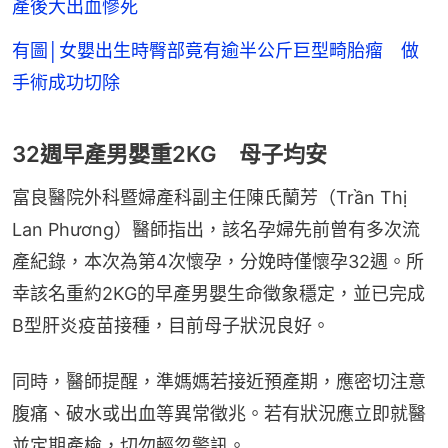
產後大出血慘死
有圖│女嬰出生時臀部竟有逾半公斤巨型畸胎瘤 做
手術成功切除
32週早產男嬰重2KG 母子均安
富良醫院外科暨婦產科副主任陳氏蘭芳（Trần Thị 
Lan Phương）醫師指出，該名孕婦先前曾有多次流
產紀錄，本次為第4次懷孕，分娩時僅懷孕32週。所
幸該名重約2KG的早產男嬰生命徵象穩定，並已完成
B型肝炎疫苗接種，目前母子狀況良好。
同時，醫師提醒，準媽媽若接近預產期，應密切注意
腹痛、破水或出血等異常徵兆。若有狀況應立即就醫
並定期產檢，切勿輕忽警訊。