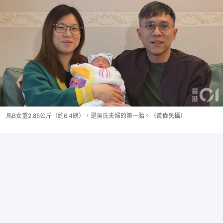
馬B女重2.85公斤（約6.4磅），是吳氏夫婦的第一胎。（黃偉民攝）