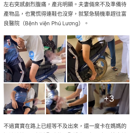
左右突感劇烈腹痛，產兆明顯。夫妻倆來不及準備待
產物品，也驚慌得連鞋也沒穿，就緊急騎機車趕往富
良醫院（Bệnh viện Phú Lương）。
+
3
不過寶寶在路上已經等不及出來，還一度卡在媽媽的