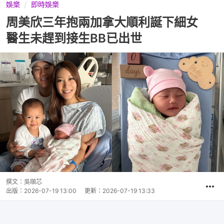
娛樂
即時娛樂
周美欣三年抱兩加拿大順利誕下細女
醫生未趕到接生BB已出世
撰文：
吳順芯
出版：
2026-07-19 13:00
更新：
2026-07-19 13:33