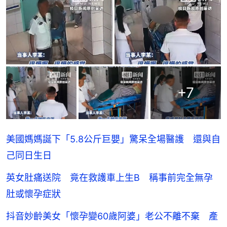
+
7
美國媽媽誕下「5.8公斤巨嬰」驚呆全場醫護 還與自
己同日生日
英女肚痛送院 竟在救護車上生B 稱事前完全無孕
肚或懷孕症狀
抖音妙齡美女「懷孕變60歲阿婆」老公不離不棄 產