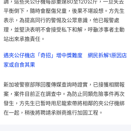
調，這些夾公仔機每部重達80至120公斤，一旦失去
平衡倒下，隨時會壓傷兒童，後果不堪設想。方先生
表示，為提高同行的警惕及公眾意識，他已報警處
理，並堅決表明不會接受私下和解，呼籲涉事者主動
站出來承擔責任。
遇夾公仔機店「奇招」增中獎難度 網民拆解1原因店
家或自食其果
新加坡警察部隊回覆傳媒查詢時證實，已接獲相關報
案，案件目前正在調查中。為防止同類危險事件再次
發生，方先生已暫時用尼龍索帶將相鄰的夾公仔機綁
在一起，稍後將聘請承辦商進行加固工程。