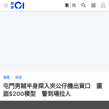
繁
|
简
港聞
突發
屯門男賊半身探入夾公仔機出貨口 圖
盜$200模型 警到場拉人