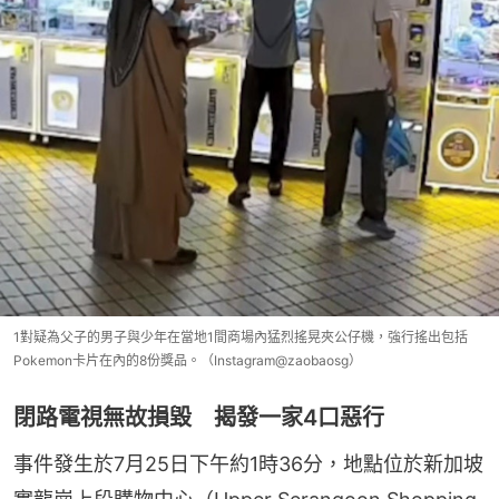
1對疑為父子的男子與少年在當地1間商場內猛烈搖晃夾公仔機，強行搖出包括
Pokemon卡片在內的8份獎品。（Instagram@zaobaosg）
閉路電視無故損毀 揭發一家4口惡行
事件發生於7月25日下午約1時36分，地點位於新加坡