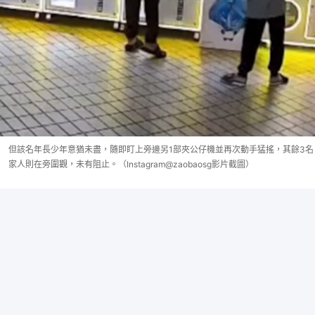
但該名年長少年意猶未盡，隨即盯上旁邊另1部夾公仔機並再次動手猛搖，其餘3名
家人則在旁圍觀，未有阻止。（Instagram@zaobaosg影片截圖）