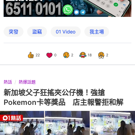
突發
盜竊
01 Video
我主場
22
0
2
18
2
熱話
熱爆話題
新加坡父子狂搖夾公仔機！強搶
Pokemon卡等獎品 店主報警拒和解