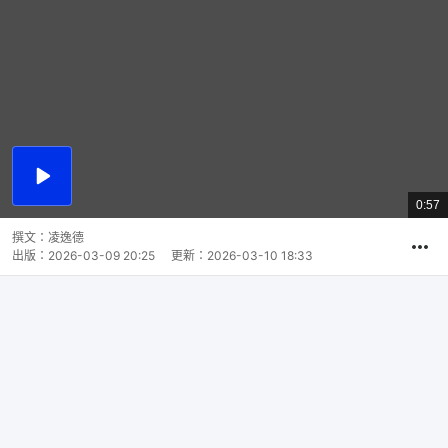
播
放
0:57
總
影
共
片
時
撰文：
凌逸德
間
出版：
2026-03-09 20:25
更新：
2026-03-10 18:33