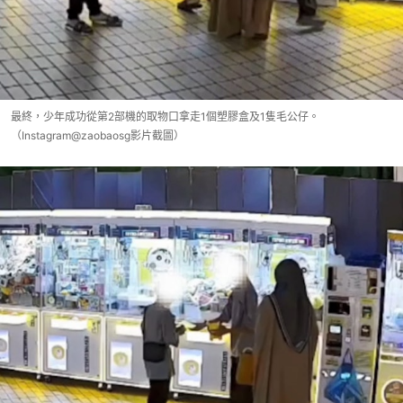
最終，少年成功從第2部機的取物口拿走1個塑膠盒及1隻毛公仔。
（Instagram@zaobaosg影片截圖）