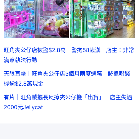
旺角夾公仔店被盜$2.8萬 警拘58歲漢 店主：非常
滿意執法行動
天眼直擊｜旺角夾公仔店3個月兩度遇竊 賊擸唱錢
機逾$2.8萬現金
有片｜旺角賊攜長尺撩夾公仔機「出貨」 店主失逾
2000元Jellycat