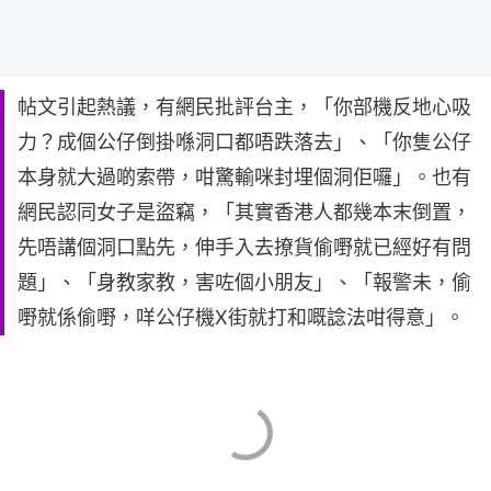
帖文引起熱議，有網民批評台主，「你部機反地心吸
力？成個公仔倒掛喺洞口都唔跌落去」、「你隻公仔
本身就大過啲索帶，咁驚輸咪封埋個洞佢囉」。也有
網民認同女子是盜竊，「其實香港人都幾本末倒置，
先唔講個洞口點先，伸手入去撩貨偷嘢就已經好有問
題」、「身教家教，害咗個小朋友」、「報警未，偷
嘢就係偷嘢，咩公仔機X街就打和嘅諗法咁得意」。