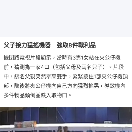
父子接力猛搖機器 強取8件戰利品
據閉路電視片段顯示，當時有3男1女站在夾公仔機
前，猜測為一家4口（包括父母及兩名兒子）。片段
中，該名父親突然舉高雙手，緊緊按住1部夾公仔機頂
部，隨後將夾公仔機向自己方向猛烈搖晃，導致機內
多件物品傾倒並跌入取物口。