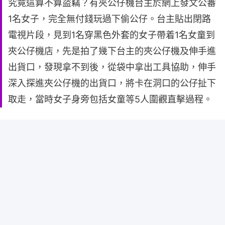
究竟這算不算盜竊？有夾公仔機台主於網上發文公審
1名女子，完全無付錢玩過下偷公仔。台主貼出閉路
電視片段，見到1名穿黑色外套的女子帶着1名女童到
夾公仔機店，先是拍了幾下台主的夾公仔機及伸手進
出貨口，發現拿不到後，從袋中拿出工具協助，伸手
深入探進夾公仔機的出貨口，將卡在洞口的公仔扯下
取走，當時女子身旁包括女童等5人圍觀直擊過程。