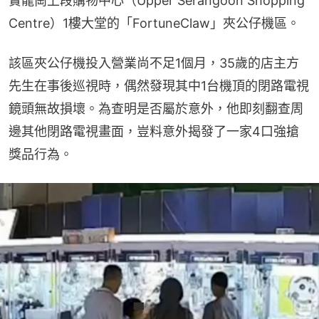
實龍崗上段購物中心（Upper Serangoon Shopping 
Centre）1樓大堂的「FortuneClaw」夾公仔機區。
該區夾公仔機投入營業尚不足1個月，35歲的店主方
先生在事後巡視時，偶然發現其中1台機頂的閉路電視
鏡頭無故損壞。為查明是否屬於意外，他即刻翻查周
邊其他閉路電視畫面，豈料意外揭發了一家4口強搶
獎品行為。