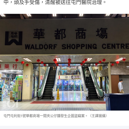
中，頭及手受傷，清醒被送往屯門醫院治理。
屯門屯利街1號華都商場一間夾公仔舖發生企圖盜竊案。（王譯揚攝）