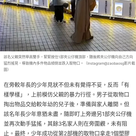
該名父親突然舉高雙手，緊緊按住1部夾公仔機頂部，隨後將夾公仔機向自己方向
猛烈搖晃，導致機內多件物品傾倒並跌入取物口。（Instagram@zaobaosg影片截
圖）
在旁較年長的少年見狀不但未有覺得不妥，反而「有
樣學樣」，上前模仿父親的暴力行徑。男子從取物口
掏出物品交給較年幼的兒子後，準備與家人離開。但
該名年長少年意猶未盡，隨即盯上旁邊另1部夾公仔機
並再次動手猛搖，其餘3名家人則在旁圍觀，未有阻
止。最終，少年成功從第2部機的取物口拿走1個塑膠