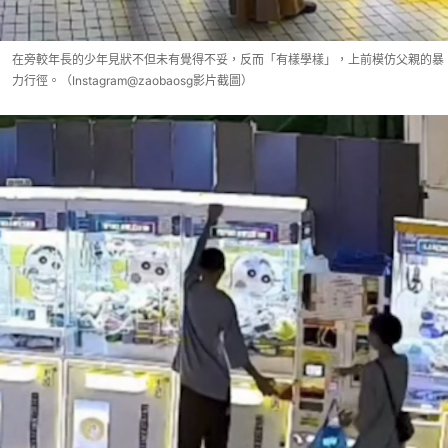
在旁較年長的少年見狀不但未有覺得不妥，反而「有樣學樣」，上前模仿父親的暴
力行徑。（Instagram@zaobaosg影片截圖）