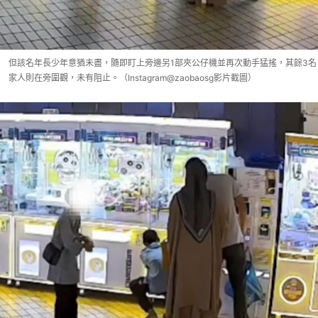
但該名年長少年意猶未盡，隨即盯上旁邊另1部夾公仔機並再次動手猛搖，其餘3名
家人則在旁圍觀，未有阻止。（Instagram@zaobaosg影片截圖）