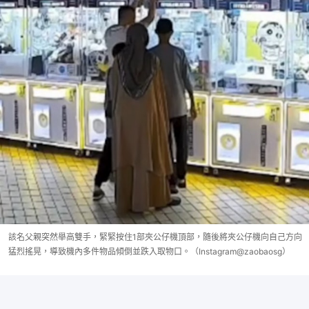
該名父親突然舉高雙手，緊緊按住1部夾公仔機頂部，隨後將夾公仔機向自己方向
猛烈搖晃，導致機內多件物品傾倒並跌入取物口。（Instagram@zaobaosg）