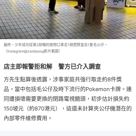
最終，少年成功從第2部機的取物口拿走1個塑膠盒及1隻毛公仔。
（Instagram@zaobaosg影片截圖）
店主即報警拒和解 警方已介入調查
方先生點算後透露，涉事家庭共強行取走約8件獎
品，當中包括毛公仔及時下流行的Pokemon卡牌。連
同遭損壞需要更換的閉路電視鏡頭，初步估計損失約
150坡元（約870港元），這還未計算夾公仔機潛在的
內部零件維修費用。