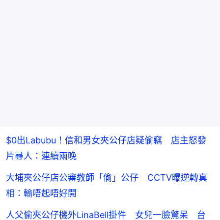
$0出Labubu！信和男女夾公仔店疑偷竊 店主怒發
片尋人：連續兩晚
大埔夾公仔店公審教師「偷」公仔 CCTV曝逆轉真
相：輸唔起唔好開
人父偷夾公仔機外LinaBell掛件 女兒一臉驚呆 台