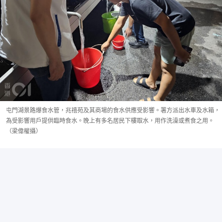
屯門湖景路爆食水管，兆禧苑及其商場的食水供應受影響。署方派出水車及水箱，
為受影響用戶提供臨時食水。晚上有多名居民下樓取水，用作洗澡或煮食之用。
（梁偉權攝）