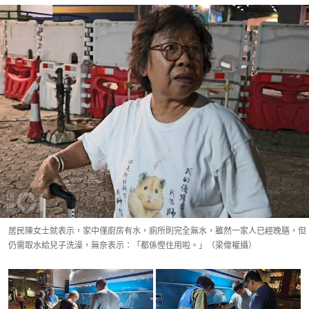
居民陳女士就表示，家中僅廚房有水，廁所則完全無水，雖然一家人已經晚膳，但
仍需取水給兒子洗澡，無奈表示：「都係慳住用啦。」（梁偉權攝）