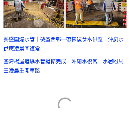
葵盛圍爆水管｜葵盛西邨一帶恢復食水供應 沖廁水
供應凌晨同復常
荃灣楊屋道爆水管搶修完成 沖廁水復常 水署盼周
三凌晨重開車路