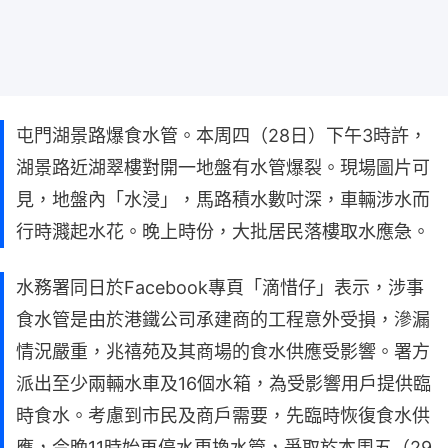
屯門湖景路爆食水管。本周四（28日）下午3時許，
湖景路近湖翠樓對開一地盤有水管爆裂。現場圖片可
見，地盤內「水浸」，馬路積水數吋深，車輛涉水而
行時濺起水花。晚上時份，大批居民落樓取水應急。
水務署同日於Facebook專頁「滴惜仔」表示，涉事
食水管是由於港鐵公司承建商的工程意外受損，滲漏
情況嚴重，兆禧苑及其商場的食水供應受影響。署方
派出至少兩輛水車及16個水箱，為受影響用戶提供臨
時食水。考慮到市民及商戶需要，先臨時恢復食水供
應，今晚11時始再停水更換水管，爭取於本周五（29