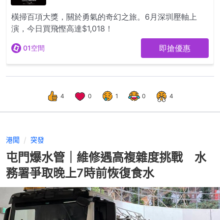
4
0
1
0
4
港聞
突發
屯門爆水管｜維修遇高複雜度挑戰 水
務署爭取晚上7時前恢復食水