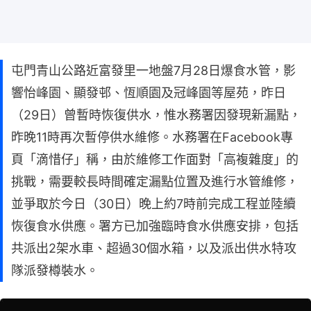
屯門青山公路近富發里一地盤7月28日爆食水管，影
響怡峰園、顯發邨、恆順園及冠峰園等屋苑，昨日
（29日）曾暫時恢復供水，惟水務署因發現新漏點，
昨晚11時再次暫停供水維修。水務署在Facebook專
頁「滴惜仔」稱，由於維修工作面對「高複雜度」的
挑戰，需要較長時間確定漏點位置及進行水管維修，
並爭取於今日（30日）晚上約7時前完成工程並陸續
恢復食水供應。署方已加強臨時食水供應安排，包括
共派出2架水車、超過30個水箱，以及派出供水特攻
隊派發樽裝水。