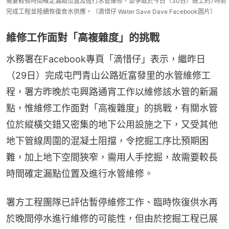
需要較長時間確定漏點位置及進行水管維修，並爭取於今日（30日）晚上約7時前
完成工程並陸續恢復食水供應。（滴惜仔 Water Save Dave Facebook圖片）
維修工作面對「高複雜度」的挑戰
水務署在Facebook專頁「滴惜仔」表示，繼昨日
（29日）完成屯門青山公路近富發里的水管維修工
程，署方昨晚於屯興路通宵工作以維修該水管的新漏
點，惟維修工作面對「高複雜度」的挑戰，有關水管
位於縱橫交錯又密集的地下公用設施之下，又受其他
地下管線周圍的混凝土阻擋，令挖掘工序比預期困
難，加上地下空間狹窄，需用人手挖掘，故需要較長
時間確定漏點位置及進行水管維修。
署方工程團隊已評估暫停維修工作、臨時恢復供水再
於晚間停水進行維修的可能性，但由於挖掘工程已展