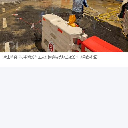
晚上時份，涉事地盤有工人在路邊清洗地上泥漿。（梁偉權攝）