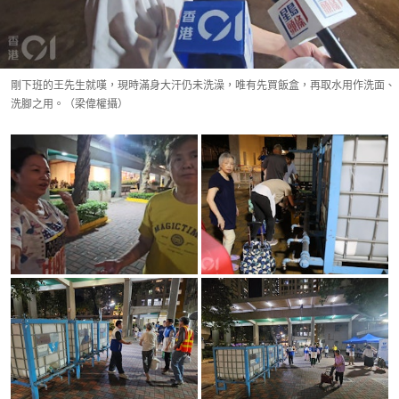
剛下班的王先生就嘆，現時滿身大汗仍未洗澡，唯有先買飯盒，再取水用作洗面、
洗腳之用。（梁偉權攝）