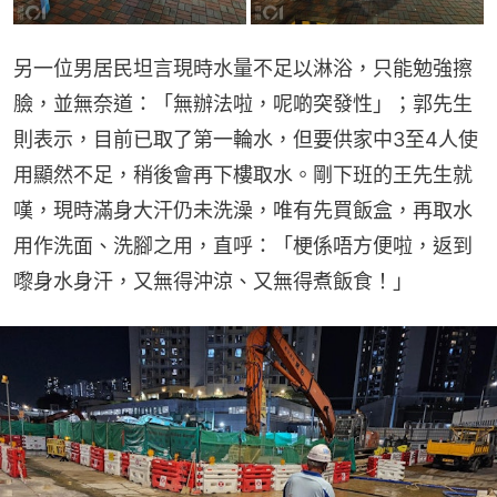
另一位男居民坦言現時水量不足以淋浴，只能勉強擦
臉，並無奈道：「無辦法啦，呢啲突發性」；郭先生
則表示，目前已取了第一輪水，但要供家中3至4人使
用顯然不足，稍後會再下樓取水。剛下班的王先生就
嘆，現時滿身大汗仍未洗澡，唯有先買飯盒，再取水
用作洗面、洗腳之用，直呼：「梗係唔方便啦，返到
嚟身水身汗，又無得沖涼、又無得煮飯食！」