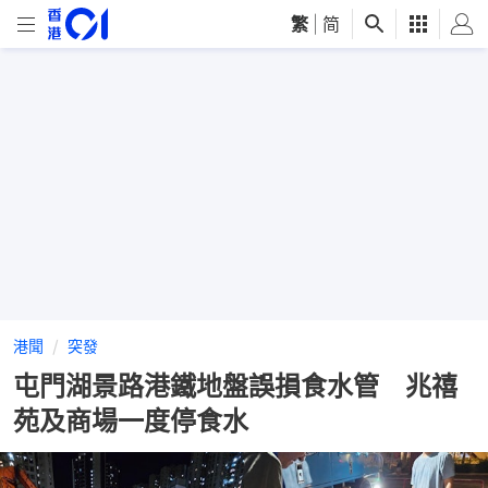
繁
|
简
港聞
突發
屯門湖景路港鐵地盤誤損食水管 兆禧
苑及商場一度停食水