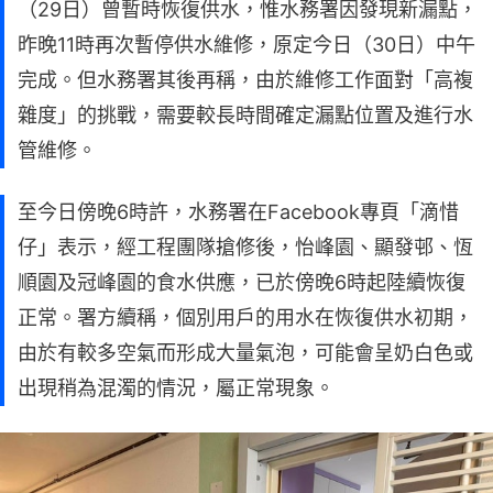
（29日）曾暫時恢復供水，惟水務署因發現新漏點，
昨晚11時再次暫停供水維修，原定今日（30日）中午
完成。但水務署其後再稱，由於維修工作面對「高複
雜度」的挑戰，需要較長時間確定漏點位置及進行水
管維修。
至今日傍晚6時許，水務署在Facebook專頁「滴惜
仔」表示，經工程團隊搶修後，怡峰園、顯發邨、恆
順園及冠峰園的食水供應，已於傍晚6時起陸續恢復
正常。署方續稱，個別用戶的用水在恢復供水初期，
由於有較多空氣而形成大量氣泡，可能會呈奶白色或
出現稍為混濁的情況，屬正常現象。