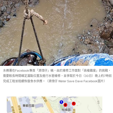
水務署在Facebook專頁「滴惜仔」稱，由於維修工作面對「高複雜度」的挑戰，
需要較長時間確定漏點位置及進行水管維修，並爭取於今日（30日）晚上約7時前
完成工程並陸續恢復食水供應。（滴惜仔 Water Save Dave Facebook圖片）