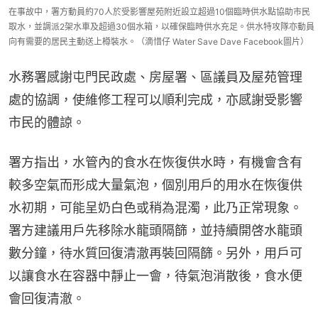
在事故中，署方動員約70人於受影響屋苑附近設立超過10個臨時供水點協助市民
取水，並調派2架水車及超過30個水箱，以確保臨時供水充足。供水特攻隊亦動員
向有需要的居民主動送上樽裝水。（滴惜仔 Water Save Dave Facebook圖片）
水務署感謝屯門民政處、房屋署、區議員及屋苑管理
處的協調，使維修工程可以順利完成，亦感謝受影響
市民的體諒。
署方指出，水管內的食水在恢復供水時，有機會含有
較多空氣而形成大量氣泡，個別用戶的用水在恢復供
水初期，可能呈奶白色或稍為混濁，此乃正常現象。
署方建議用戶先移除水龍頭隔篩，並持續開啓水龍頭
數分鐘，待水質回復清澈再裝回隔篩。另外，用戶可
以讓食水在容器中靜止一會，待氣泡消散後，食水便
會回復清澈。