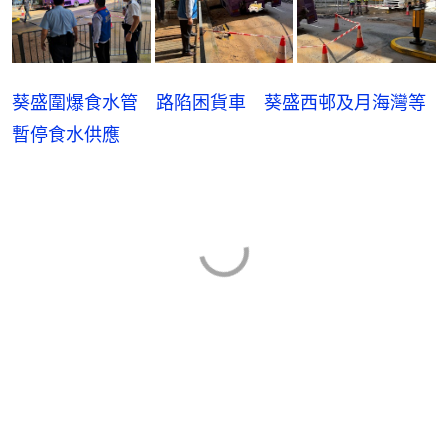
葵盛圍爆食水管 路陷困貨車 葵盛西邨及月海灣等
暫停食水供應