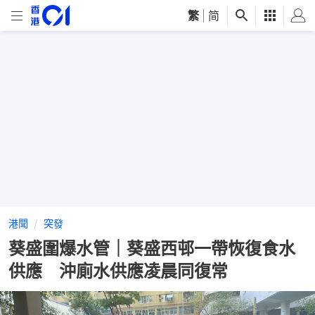
繁
|
简
港聞
突發
葵盛圍爆水管｜葵盛西邨一帶恢復食水
供應 沖廁水供應凌晨同復常