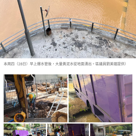
本周四（28日）早上爆水管後，大量黃泥水從地面湧出。區議員劉美璐提供）