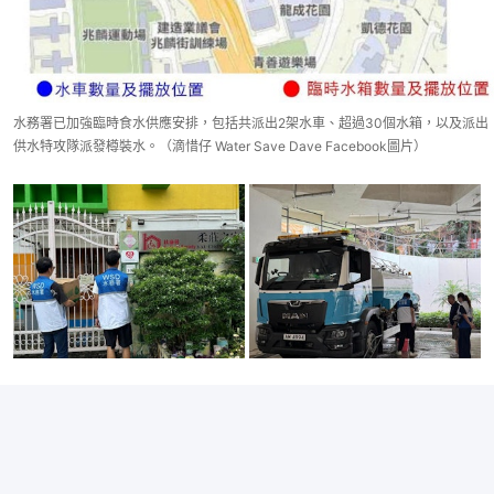
水務署已加強臨時食水供應安排，包括共派出2架水車、超過30個水箱，以及派出
供水特攻隊派發樽裝水。（滴惜仔 Water Save Dave Facebook圖片）