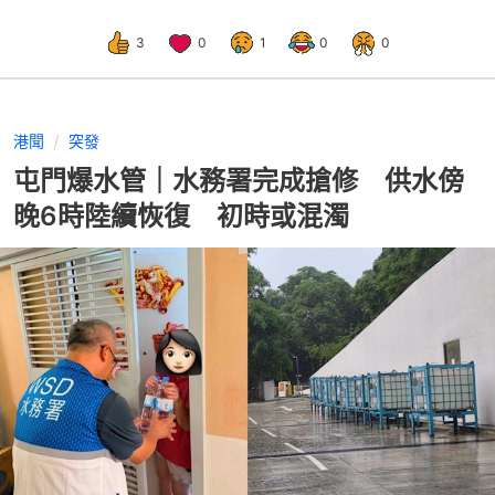
3
0
1
0
0
港聞
突發
屯門爆水管｜水務署完成搶修 供水傍
晚6時陸續恢復 初時或混濁