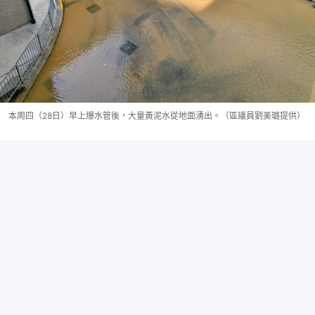
本周四（28日）早上爆水管後，大量黃泥水從地面湧出。（區議員劉美璐提供）