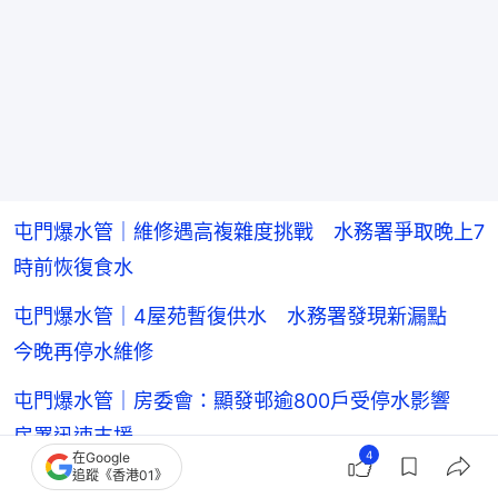
屯門爆水管｜維修遇高複雜度挑戰 水務署爭取晚上7
時前恢復食水
屯門爆水管｜4屋苑暫復供水 水務署發現新漏點
今晚再停水維修
屯門爆水管｜房委會：顯發邨逾800戶受停水影響
房署迅速支援
4
在Google
追蹤《香港01》
屯門爆水管｜顯發邨等4屋苑今晚11時停水 水務署料