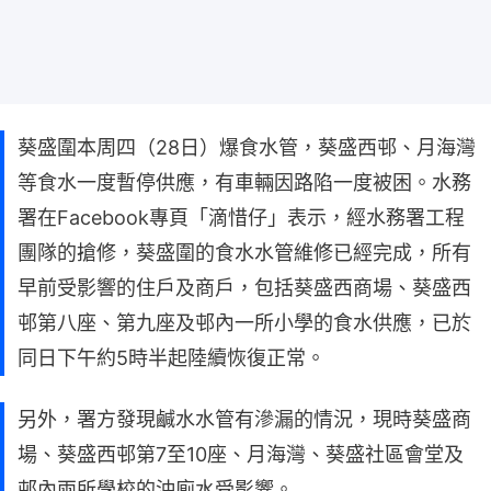
葵盛圍本周四（28日）爆食水管，葵盛西邨、月海灣
等食水一度暫停供應，有車輛因路陷一度被困。水務
署在Facebook專頁「滴惜仔」表示，經水務署工程
團隊的搶修，葵盛圍的食水水管維修已經完成，所有
早前受影響的住戶及商戶，包括葵盛西商場、葵盛西
邨第八座、第九座及邨內一所小學的食水供應，已於
同日下午約5時半起陸續恢復正常。
另外，署方發現鹹水水管有滲漏的情況，現時葵盛商
場、葵盛西邨第7至10座、月海灣、葵盛社區會堂及
邨內兩所學校的沖廁水受影響。