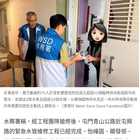
在事故中，署方動員約70人於受影響屋苑附近設立超過10個臨時供水點協助市民
取水，並調派2架水車及超過30個水箱，以確保臨時供水充足。供水特攻隊亦動員
向有需要的居民主動送上樽裝水。（滴惜仔 Water Save Dave Facebook圖片）
水務署稱，經工程團隊搶修後，屯門青山公路近屯興
路的緊急水管維修工程已經完成，怡峰園、顯發邨、