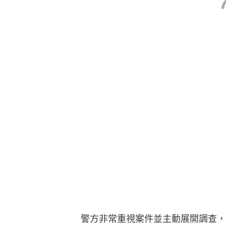
警方非常重視案件並主動展開調查，
查後，昨午（6月1日）於元朗區拘
駛」、「無牌駕駛」、「駕駛未獲發
險」及「駕駛電單車時沒有戴上認可
學生，與被載的一男一女為朋友關係