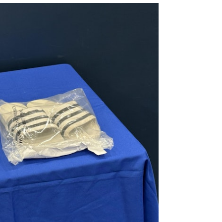
及被捕人士當日身穿衣物，被捕人已獲
。警方將會安排相關電動單車，送往運輸
，警方稍後將考慮票控「作為電單車乘