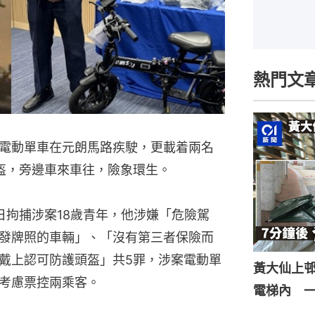
熱門文
電動單車在元朗馬路疾駛，更載着兩名
盔，旁邊車來車往，險象環生。
日拘捕涉案18歲青年，他涉嫌「危險駕
發牌照的車輛」、「沒有第三者保險而
戴上認可防護頭盔」共5罪，涉案電動單
黃大仙上
考慮票控兩乘客。
電梯內 