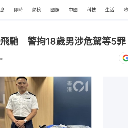
息
即時
熱榜
國際
中國
科技
生活
體
飛馳 警拘18歲男涉危駕等5
08