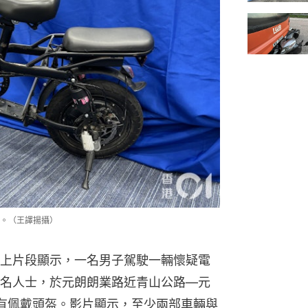
。（王譯揚攝）
上片段顯示，一名男子駕駛一輛懷疑電
名人士，於元朗朗業路近青山公路—元
有佩戴頭盔。影片顯示，至少兩部車輛與