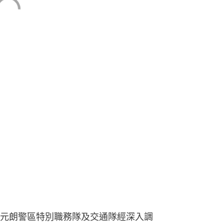
元朗警區特別職務隊及交通隊經深入調
捕一名18歲本地男子，涉嫌「危險駕
牌照的車輛」、「駕駛時沒有第三者保
防護頭盔」。據了解，被捕男子為一名
。