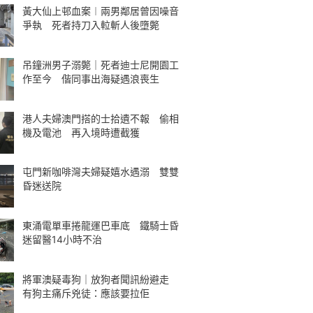
黃大仙上邨血案︱兩男鄰居曾因噪音
爭執 死者持刀入𨋢斬人後墮斃
吊鐘洲男子溺斃｜死者迪士尼開園工
作至今 偕同事出海疑遇浪喪生
港人夫婦澳門搭的士拾遺不報 偷相
機及電池 再入境時遭截獲
屯門新咖啡灣夫婦疑嬉水遇溺 雙雙
昏迷送院
東涌電單車捲龍運巴車底 鐵騎士昏
迷留醫14小時不治
將軍澳疑毒狗｜放狗者聞訊紛避走
有狗主痛斥兇徒：應該要拉佢