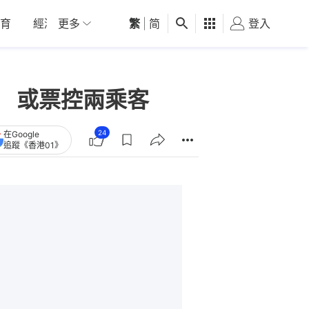
育
經濟
更多
01深圳
繁
觀點
|
简
健康
好食玩飛
登入
女
罪 或票控兩乘客
24
在Google
追蹤《香港01》