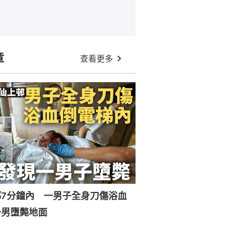
章
查看更多
邨7分鐘內 一男子全身刀傷浴血
一男墮斃地面