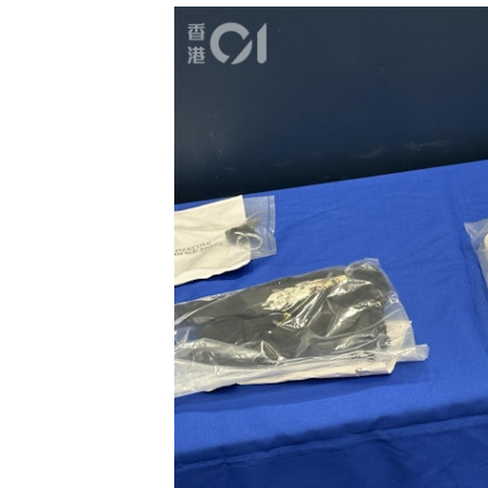
警方檢獲被捕人犯案時衣物。（王譯揚攝）
行動中，警方檢取一部涉案電動單車
准保釋候查，須於8月中向警方報到
署作進一步檢驗。至於另外兩名乘客
客時沒有戴上認可防護頭盔」。