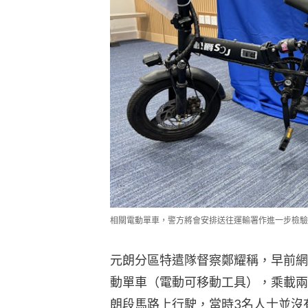
相關電動單車，警方將會安排送往運輸署作進一步檢驗
元朗分區特遣隊督察鄭耀稱，早前網
動單車（電動可移動工具），乘載兩
朗段馬路上行駛，當時3名人士並沒