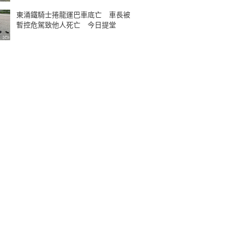
東涌鐵騎士捲龍運巴車底亡 車長被
暫控危駕致他人死亡 今日提堂