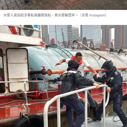
水警人員協助涉事船員離開貨船，乘水警輪登岸。（水警 Instagram）