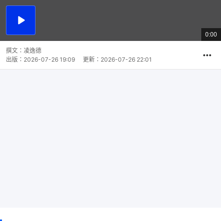
播
放
0:00
總
影
共
片
時
撰文：
凌逸德
間
出版：
2026-07-26 19:09
更新：
2026-07-26 22:01