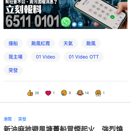
撞船
颱風紅霞
天氣
颱風
我主場
01 Video
01‌ ‌Video‌ ‌OTT
突發
26
1
9
14
1
港聞
突發
新油麻地避風塘躉船冒煙起火 強烈燒