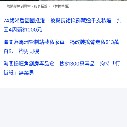
一艘遊艇撞到異物，船身損毁。（林振華攝）
74歲婦香園圍抵港 被揭長裙掩飾藏逾千支私煙 判
囚4周罰$1000元
海關落馬洲管制站截私家車 揭改裝搖臂走私$13萬
白銀 拘男司機
海關搗旺角劏房毒品倉 檢$1300萬毒品 拘持「行
街紙」無業男