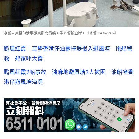
水警人員協助涉事船員離開貨船，乘水警輪登岸。（水警 Instagram）
颱風紅霞｜直擊香港仔油躉撞堤衝入避風塘 拖船營
救 船家呼大鑊
颱風紅霞2船事故 油麻地避風塘3人被困 油船撞香
港仔避風塘海堤