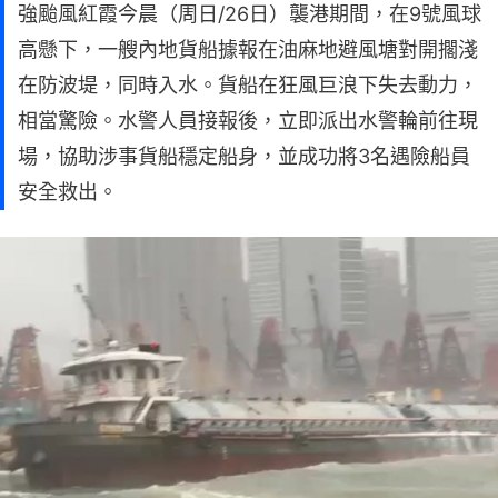
強颱風紅霞今晨（周日/26日）襲港期間，在9號風球
高懸下，一艘內地貨船據報在油麻地避風塘對開擱淺
在防波堤，同時入水。貨船在狂風巨浪下失去動力，
相當驚險。水警人員接報後，立即派出水警輪前往現
場，協助涉事貨船穩定船身，並成功將3名遇險船員
安全救出。