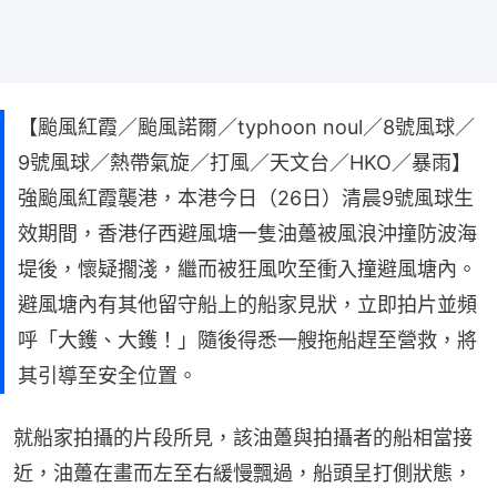
【颱風紅霞／颱風諾爾／typhoon noul／8號風球／
9號風球／熱帶氣旋／打風／天文台／HKO／暴雨】
強颱風紅霞襲港，本港今日（26日）清晨9號風球生
效期間，香港仔西避風塘一隻油躉被風浪沖撞防波海
堤後，懷疑擱淺，繼而被狂風吹至衝入撞避風塘內。
避風塘內有其他留守船上的船家見狀，立即拍片並頻
呼「大鑊、大鑊！」隨後得悉一艘拖船趕至營救，將
其引導至安全位置。
就船家拍攝的片段所見，該油躉與拍攝者的船相當接
近，油躉在畫而左至右緩慢飄過，船頭呈打側狀態，