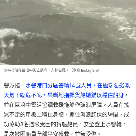
涉事貨船在巨浪中失去動夸，左搖右擺。（水警 Instagram）
警方指，
水警港口分區警輪14號人員，在極端惡劣嘅
天氣下臨危不亂，果斷地指揮貨船拋錨以穩住船身
，
並在巨浪中靈活協調救援拖船作破浪屏障。人員在搖
晃不定的甲板上穩住身體，抓住海浪起伏的瞬間，成
功協助3名遇險受困的貨船船員，安全登上水警輪。
是次被困船員全部平安獲救，並無受傷。