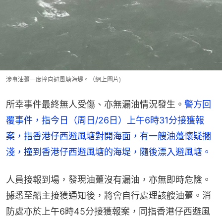
涉事油躉一度撞向避風塘海堤。（網上圖片)
所幸事件最終無人受傷、亦無漏油情況發生。
警方回
覆事件，指今日（周日/26日）上午6時31分接獲報
案，指香港仔西避風塘對開海面，有一艘油躉懷疑擱
淺，撞到香港仔西避風塘的海堤，隨後漂入避風塘。
人員接報到場，發現油躉沒有漏油，亦無即時危險。
據悉至船主接獲通知後，將會自行處理該艘油躉。消
防處亦於上午6時45分接獲報案，同指香港仔西避風