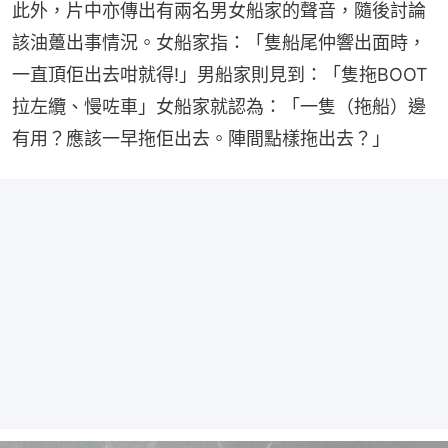
此外，片中亦傳出有兩名男女船家的聲音，隨後討論
該油躉出事情況。女船家指：「隻船尾仲響出面時，
一直頂佢出去咁就得!」男船家則見到：「隻拖BOOT
拉左纜、慢咗車」女船家就認為：「一隻（拖船）邊
有用？應該一早拖佢出去。陣間點樣拖出去？」