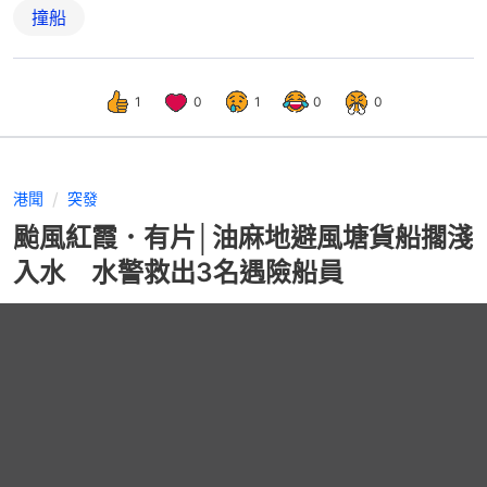
撞船
1
0
1
0
0
港聞
突發
颱風紅霞．有片│油麻地避風塘貨船擱淺
入水 水警救出3名遇險船員