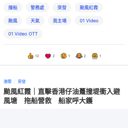
撞船
警務處
突發
颱風紅霞
颱風
天氣
我主場
01 Video
01‌ ‌Video‌ ‌OTT
12
2
1
2
1
港聞
突發
颱風紅霞｜直擊香港仔油躉撞堤衝入避
風塘 拖船營救 船家呼大鑊