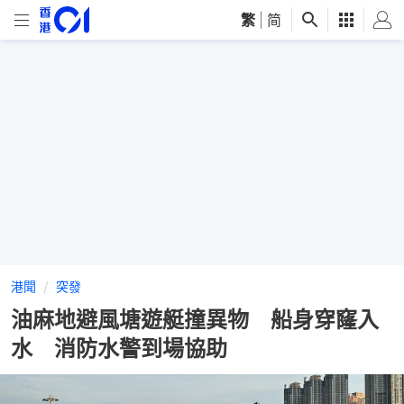
繁
|
简
港聞
突發
油麻地避風塘遊艇撞異物 船身穿窿入
水 消防水警到場協助