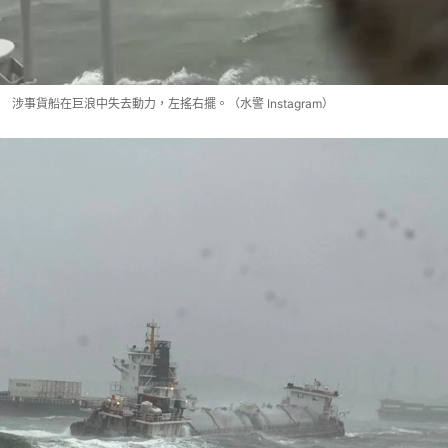
涉事貨船在巨浪中失去動力，左搖右擺。（水警 Instagram）