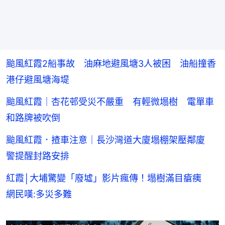
颱風紅霞2船事故 油麻地避風塘3人被困 油船撞香
港仔避風塘海堤
颱風紅霞｜杏花邨受災不嚴重 有輕微塌樹 電單車
和路牌被吹倒
颱風紅霞．揸車注意｜長沙灣道大廈塌棚架壓鄰廈
警提醒封路安排
紅霞│大埔驚變「廢墟」影片瘋傳！塌樹滿目瘡痍
網民嘆:多災多難