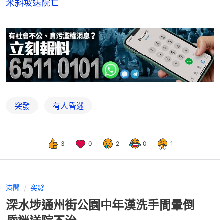
米斜坡送院亡
突發
有人昏迷
3
0
2
0
1
港聞
突發
深水埗通州街公園中年漢洗手間暈倒