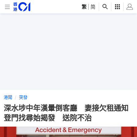
繁
|
简
港聞
突發
深水埗中年漢暈倒客廳 妻接欠租通知
登門找尋始揭發 送院不治