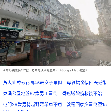
深水埗鴨寮街172號一名內地漢倒斃屋內。（Google Maps截圖）
黃大仙秀芳花園45歲女子暈倒 母親揭發惜回天乏術
東涌公屋地盤62歲男工暈倒 昏迷送院搶救後不治
屯門29歲男騎越野電單車不適 啟程回家突暈倒墮15