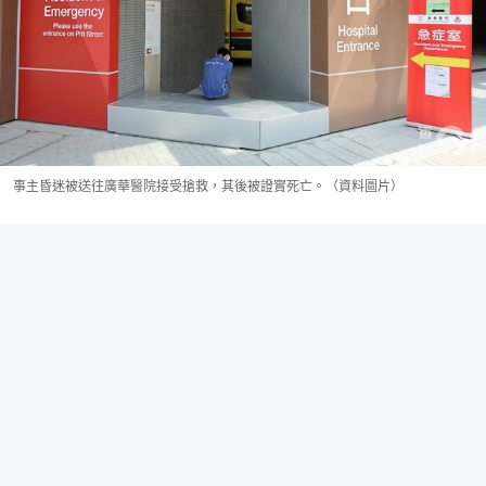
事主昏迷被送往廣華醫院接受搶救，其後被證實死亡。（資料圖片）