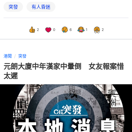
突發
有人昏迷
2
0
6
1
2
港聞
突發
元朗大廈中年漢家中暈倒 女友報案惜
太遲