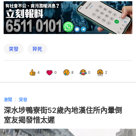
突發
猝死
4
0
8
0
2
港聞
突發
深水埗鴨寮街52歲內地漢住所內暈倒
室友揭發惜太遲