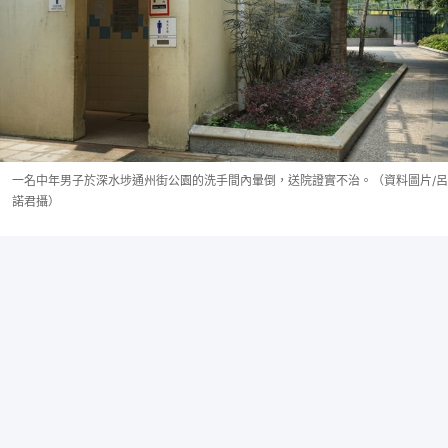
一名中年男子於深水埗通州街公園的洗手間內暈倒，送院證實不治。（資料圖片/呂
諾君攝）