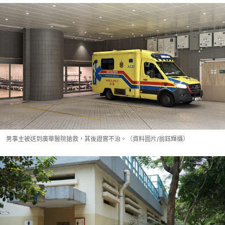
男事主被送到廣華醫院搶救，其後證實不治。（資料圖片/翁鈺輝攝）