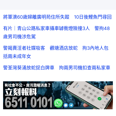
將軍澳60歲婦離廣明苑住所失蹤 10日後鯉魚門尋回
有片｜青山公路私家車攝車罅衝燈險撞3人 警拘48
歲男司機涉危駕
警揭賣淫者社媒吸客 觀塘酒店放蛇 拘3內地人包
括兩未成年女
警荃灣葵涌放蛇捉白牌車 拘兩男司機扣查兩私家車