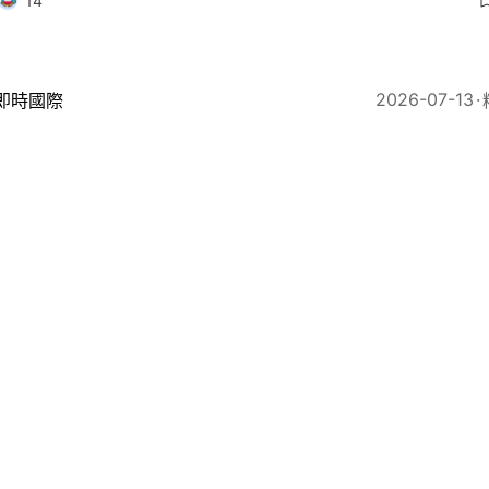
14
2026-07-13
即時國際
州超市顧客猝死！主管竟下令「用購物車擋住屍體」照常
8
2026-07-12
突發
門友愛邨24歲男屋內猝死 朋友揭發惜太遲