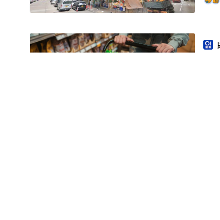
加
議
屯