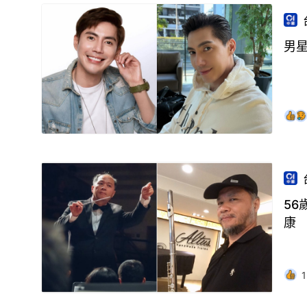
男
5
康
1