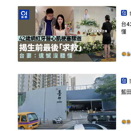
台4
懂
藍