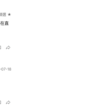
精選 ★
仍在直
-07-18