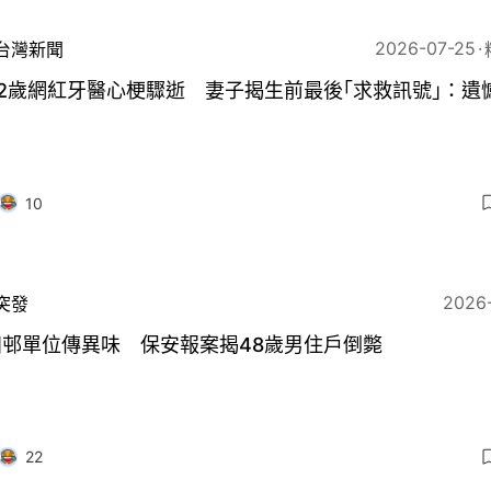
2026-07-25
台灣新聞
2歲網紅牙醫心梗驟逝 妻子揭生前最後｢求救訊號｣：遺
10
2026
突發
田邨單位傳異味 保安報案揭48歲男住戶倒斃
22