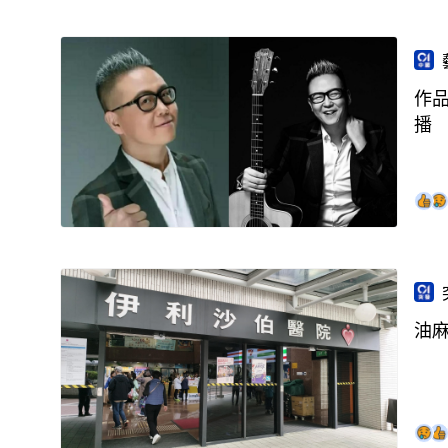
作
播
油