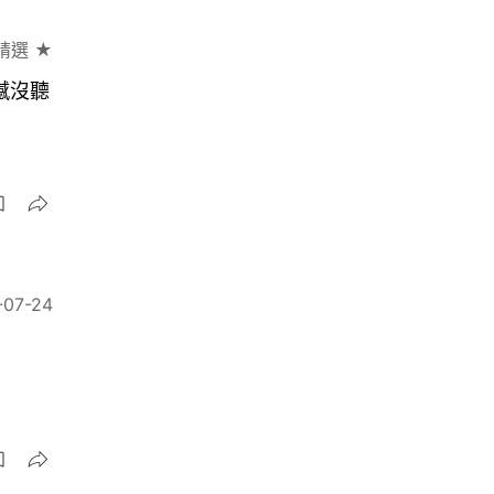
精選 ★
憾沒聽
-07-24