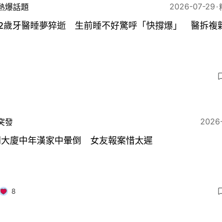
2026-07-29
熱爆話題
42歲牙醫睡夢猝逝 生前睡不好驚呼「快撐爆」 醫拆複
3
2026
突發
朗大廈中年漢家中暈倒 女友報案惜太遲
8