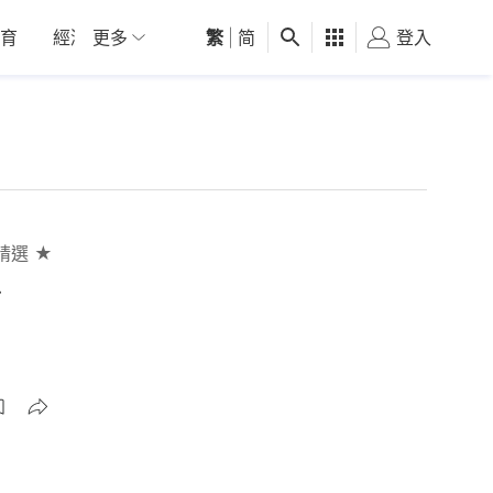
育
經濟
更多
01深圳
繁
觀點
|
简
健康
好食玩飛
登入
女
精選 ★
治