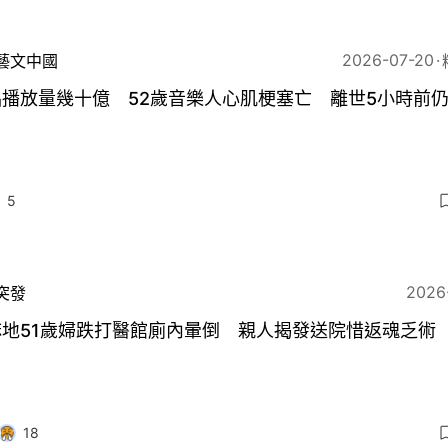
2026-07-20
藝文中國
品播放量幾十億 52歲音樂人心肌梗塞亡 離世5小時前
5
2026
突發
麻地51歲婦跌打醫館廁內暈倒 親人揭發送院惜返魂乏術
18