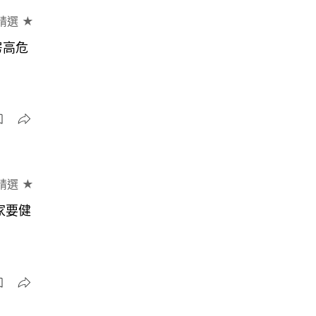
精選 ★
房高危
精選 ★
家要健