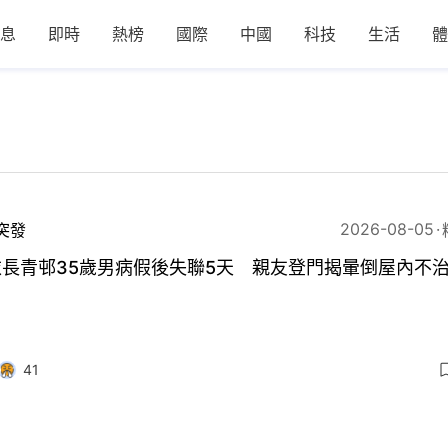
息
即時
熱榜
國際
中國
科技
生活
體
2026-08-05
突發
衣長青邨35歲男病假後失聯5天 親友登門揭暈倒屋內不
41