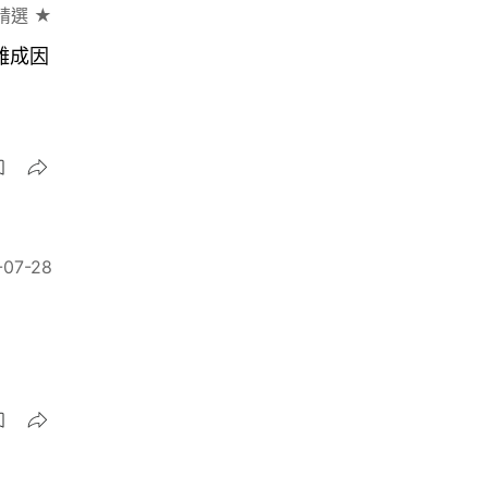
精選 ★
雜成因
-07-28