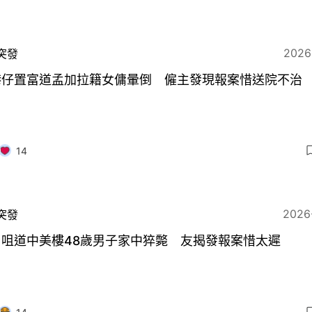
2026
突發
港仔置富道孟加拉籍女傭暈倒 僱主發現報案惜送院不治
14
2026
突發
角咀道中美樓48歲男子家中猝斃 友揭發報案惜太遲