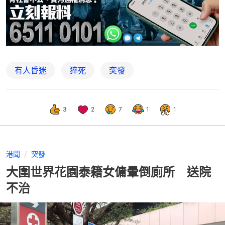
有人昏迷
猝死
突發
3
2
7
1
1
港聞
突發
大圍世界花園泰籍女傭暈倒廁所 送院
不治