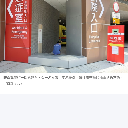
旺角砵蘭街一間食肆內，有一名女職員突然暈倒，送往廣華醫院搶救終告不治。
（資料圖片）