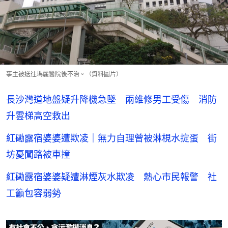
事主被送往瑪麗醫院後不治。（資料圖片）
長沙灣道地盤疑升降機急墜 兩維修男工受傷 消防
升雲梯高空救出
紅磡露宿婆婆遭欺凌｜無力自理曾被淋梘水掟蛋 街
坊憂闖路被車撞
紅磡露宿婆婆疑遭淋煙灰水欺凌 熱心市民報警 社
工籲包容弱勢