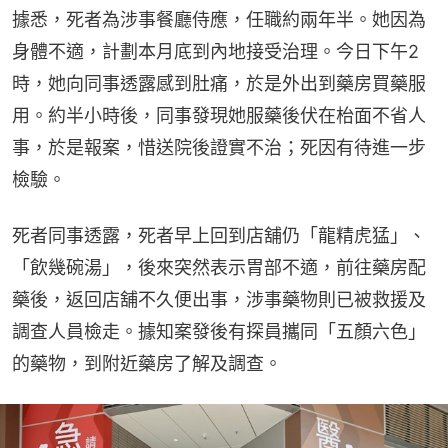
據悉，死者為涉事餐廳侍應，任職約兩年半。她因為
身體不適，計劃本月底到內地接受治理。今日下午2
時，她向同事透露感到肚痛，於是外出到藥房買藥服
用。約半小時後，同事發現她服藥後伏在枱面不省人
事，於是報案，惜送院後證實不治；死因有待進一步
檢驗。
死者同事透露，死者早上回到店舖仍「龍精虎猛」、
「飲幾碗湯」，後來突然表示胃部不適，前往藥房配
藥後，返回店舖不久便出事，涉事藥物則已被救援及
調查人員檢走。據知案發後有探員攜同「五顏六色」
的藥物，到附近藥房了解及調查。