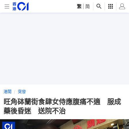
繁
|
简
港聞
突發
旺角砵蘭街食肆女侍應腹痛不適 服成
藥後昏迷 送院不治