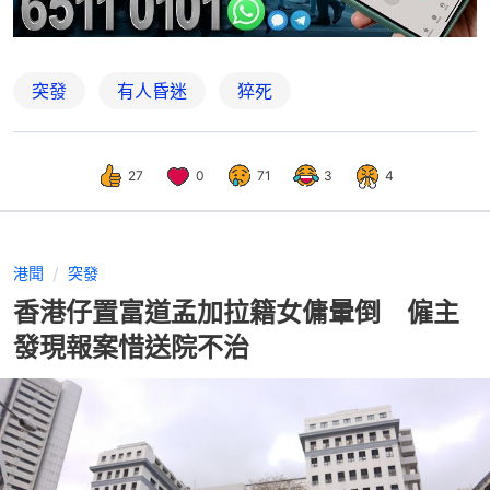
突發
有人昏迷
猝死
27
0
71
3
4
港聞
突發
香港仔置富道孟加拉籍女傭暈倒 僱主
發現報案惜送院不治