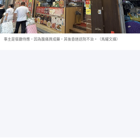
事主是餐廳侍應，因為腹痛買成藥，其後昏迷送院不治。（馬耀文攝）