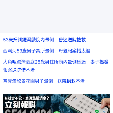
53歲婦銅鑼灣戲院內暈倒 昏迷送院搶救
西灣河53歲男子寓所暈倒 母親報案惜太遲
大角咀港灣豪庭28歲男住所廁內暈倒昏迷 妻子揭發
報案送院惜不治
筲箕灣欣景花園男子暈倒 送院搶救不治