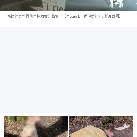
一名途經男司機落車協助撿起貓隻。（車cam L（香港群組）/ 影片截圖）