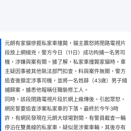
元朗有家貓慘捱私家車撞斃，貓主震怒將閉路電視片
段放上網緝兇，警方今日（11日）成功拘捕一名男司
機，涉嫌與案有關。據了解，私家車撞斃家貓時，車
主疑因事被其他執法部門扣查，料與案件無關，警方
追查後鎖定涉事司機，並將一名姓薛（43歲）男子緝
捕歸案，據悉他報稱任職裝修工人。
同時，該段閉路電視片段於網上瘋傳後，引起眾怒，
網民誓要追查涉案私家車的下落。最終於今午3時
許，有網民發現在元朗大球場對開，有警員截查一輛
停泊在雙黃線的私家車，疑似是涉案車輛，其後亦有