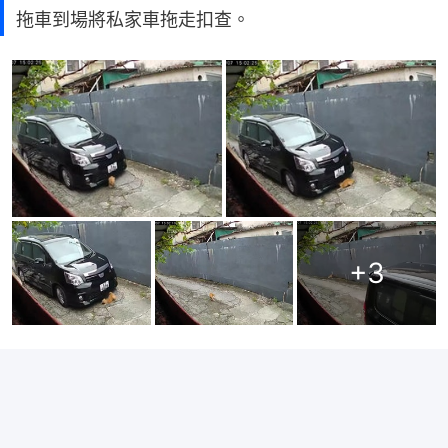
拖車到場將私家車拖走扣查。
+
3