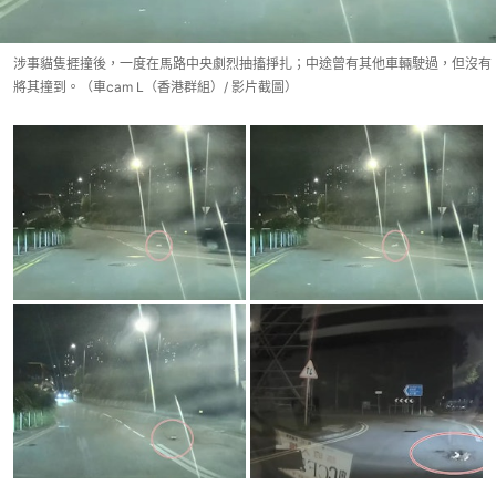
涉事貓隻捱撞後，一度在馬路中央劇烈抽搐掙扎；中途曾有其他車輛駛過，但沒有
將其撞到。（車cam L（香港群組）/ 影片截圖）