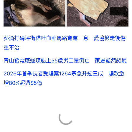
葵涌打磚坪街貓吐血卧馬路奄奄一息 愛協檢走後傷
重不治
青山發電廠運煤船上55歲男工暈倒亡 家屬黯然認屍
2026年首季長者受騙案1264宗急升逾三成 騙款激
增80%超過$5億