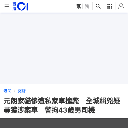
繁
|
简
港聞
突發
元朗家貓慘遭私家車撞斃 全城緝兇疑
尋獲涉案車 警拘43歲男司機