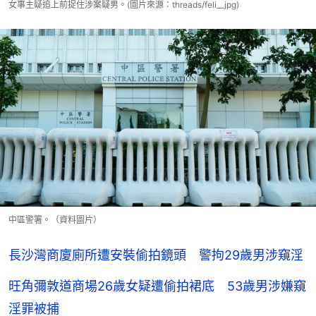
女事主疑追上前捉住涉案疑男。(圖片來源：threads/feli__jpg)
中區警署。（資料圖片）
長沙灣商廈廁所遭安裝偷拍鏡頭 警拘29歲男涉窺淫
旺角彌敦道商場26歲女疑遭偷拍裙底 53歲男涉嫌窺
淫罪被捕