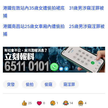
港鐵佐敦站內35歲女遭偷拍裙底 31歲男涉窺淫罪被
捕
港鐵南昌站25歲女車廂內遭偷拍 25歲男涉窺淫罪被
捕
突發
偷拍
偷窺
窺淫罪
25
0
1
14
4