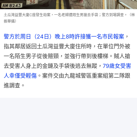
土瓜灣益豐大廈C座發生劫案，一名老婦遭陌生男搶去手袋；警方到場調查。（林
振華攝）
警方於周日（24日）晚上8時許接獲一名市民報案
，
指其鄰居返回土瓜灣益豐大廈住所時，在單位門外被
一名陌生男子從後箍頸，並強行帶到後樓梯。賊人搶
去受害人身上的金鏈及手袋後逃去無蹤，
79歲女受害
人幸僅受輕傷
。案件交由九龍城警區重案組第二隊跟
進調查。