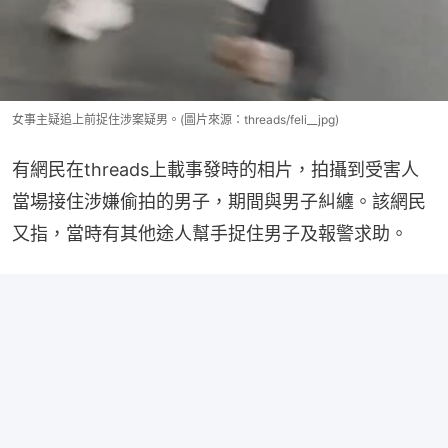
女事主疑追上前捉住涉案疑男。(圖片來源：threads/feli__jpg)
有網民在threads上載事發時的相片，拍攝到受害人
當場接住涉嫌偷拍的男子，期間與男子糾纏。該網民
又指，當時有其他途人幫手捉住男子及報警求助。