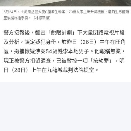
5月24日，土瓜灣益豐大廈C座發生劫案，79歲女事主出升降機後，遭陌生男箍頸
至後樓梯搶手袋。（林振華攝）
警方接報後，翻查「銳眼計劃」下大量閉路電視片段
及分析，鎖定疑犯身份，於昨日（26日）中午在旺角
區，拘捕懷疑涉案54歲姓李本地男子。他報稱無業，
現正被警方扣留調查，已被暫控一項「搶劫罪」，明
日（28日）上午在九龍城裁判法院提堂。