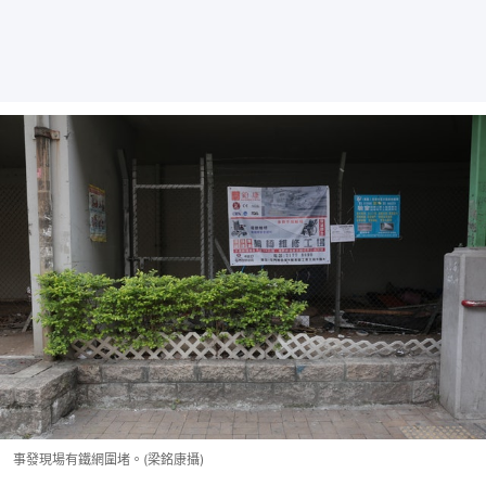
事發現場有鐵網圍堵。(梁銘康攝)