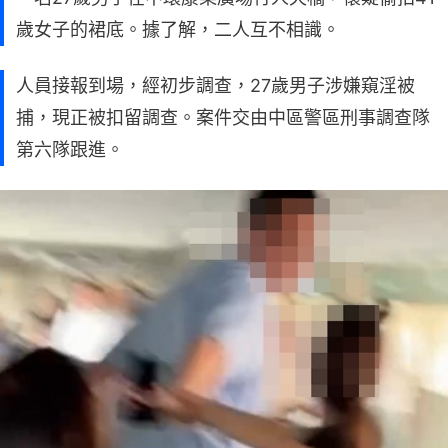
歲女子的裙底。據了解，二人互不相識。
人員接報到場，經初步調查，27歲男子涉嫌窺淫被
捕，現正被扣留調查。案件交由中區警區刑事調查隊
第六隊跟進。